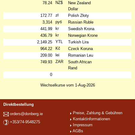
NZ$
78.24
New Zealand
Dollar
zł
172.77
Polish Złoty
руб
3,314
Russian Ruble
kr
441.99
Swedish Krona
kr
436.79
Norwegian Krone
YTL
2,149.25
Turkish Lira
Kč
964.22
Czeck Koruna
lei
209.00
Romanian Leu
ZAR
749.93
South African
Rand
0
Wechselkurse vom 1-Aug-2026
Direktbestellung
Preise, Zahlung & Gebühren
orders@donberg.ie
Kontaktinformationen
+353/74-9548275
Impressum
AGBs