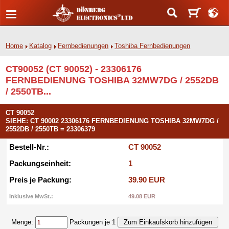
Home
Katalog
Fernbedienungen
Toshiba Fernbedienungen
CT90052 (CT 90052) - 23306176
FERNBEDIENUNG TOSHIBA 32MW7DG / 2552DB
/ 2550TB...
CT 90052
SIEHE: CT 90002 23306176 FERNBEDIENUNG TOSHIBA 32MW7DG /
2552DB / 2550TB = 23306379
Bestell-Nr.:
CT 90052
Packungseinheit:
1
Preis je Packung:
39.90 EUR
Inklusive MwSt.:
49.08 EUR
Menge:
Packungen je 1