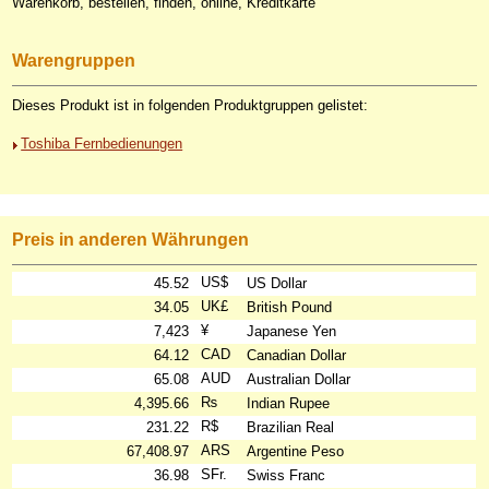
Warenkorb, bestellen, finden, online, Kreditkarte
Warengruppen
Dieses Produkt ist in folgenden Produktgruppen gelistet:
Toshiba Fernbedienungen
Preis in anderen Währungen
US$
45.52
US Dollar
UK£
34.05
British Pound
¥
7,423
Japanese Yen
CAD
64.12
Canadian Dollar
AUD
65.08
Australian Dollar
₨
4,395.66
Indian Rupee
R$
231.22
Brazilian Real
ARS
67,408.97
Argentine Peso
SFr.
36.98
Swiss Franc