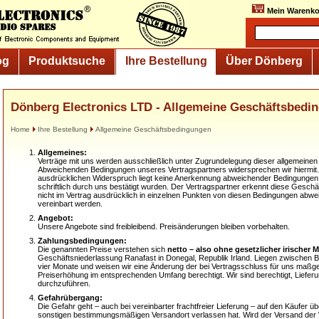
Mein Warenko
og
Produktsuche
Ihre Bestellung
Über Dönberg
Dönberg Electronics LTD - Allgemeine Geschäftsbedi
Home
Ihre Bestellung
Allgemeine Geschäftsbedingungen
Allgemeines:
Verträge mit uns werden ausschließlich unter Zugrundelegung dieser allgemein
Abweichenden Bedingungen unseres Vertragspartners widersprechen wir hiermit.
ausdrücklichen Widerspruch liegt keine Anerkennung abweichender Bedingungen
schriftlich durch uns bestätigt wurden. Der Vertragspartner erkennt diese Gesch
nicht im Vertrag ausdrücklich in einzelnen Punkten von diesen Bedingungen abwe
vereinbart werden.
Angebot:
Unsere Angebote sind freibleibend. Preisänderungen bleiben vorbehalten.
Zahlungsbedingungen:
Die genannten Preise verstehen sich
netto – also ohne gesetzlicher irischer 
Geschäftsniederlassung Ranafast in Donegal, Republik Irland. Liegen zwischen B
vier Monate und weisen wir eine Änderung der bei Vertragsschluss für uns maßgeb
Preiserhöhung im entsprechenden Umfang berechtigt. Wir sind berechtigt, Lief
durchzuführen.
Gefahrübergang:
Die Gefahr geht – auch bei vereinbarter frachtfreier Lieferung – auf den Käufer ü
sonstigen bestimmungsmäßigen Versandort verlassen hat. Wird der Versand der