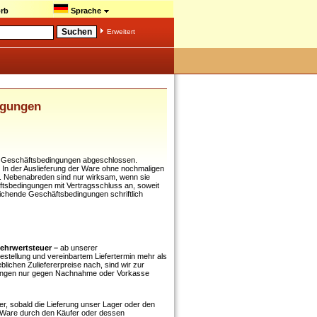
rb
Sprache
Erweitert
ngungen
en Geschäftsbedingungen abgeschlossen.
 In der Auslieferung der Ware ohne nochmaligen
. Nebenabreden sind nur wirksam, wenn sie
äftsbedingungen mit Vertragsschluss an, soweit
ichende Geschäftsbedingungen schriftlich
Mehrwertsteuer –
ab unserer
estellung und vereinbartem Liefertermin mehr als
lichen Zuliefererpreise nach, sind wir zur
erungen nur gegen Nachnahme oder Vorkasse
ber, sobald die Lieferung unser Lager oder den
 Ware durch den Käufer oder dessen