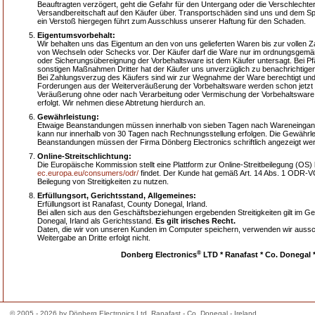
Beauftragten verzögert, geht die Gefahr für den Untergang oder die Verschlecht
Versandbereitschaft auf den Käufer über. Transportschäden sind uns und dem Sp
ein Verstoß hiergegen führt zum Ausschluss unserer Haftung für den Schaden.
Eigentumsvorbehalt:
Wir behalten uns das Eigentum an den von uns gelieferten Waren bis zur vollen Z
von Wechseln oder Schecks vor. Der Käufer darf die Ware nur im ordnungsgem
oder Sicherungsübereignung der Vorbehaltsware ist dem Käufer untersagt. Bei
sonstigen Maßnahmen Dritter hat der Käufer uns unverzüglich zu benachrichtigen
Bei Zahlungsverzug des Käufers sind wir zur Wegnahme der Ware berechtigt und 
Forderungen aus der Weiterveräußerung der Vorbehaltsware werden schon jetzt a
Veräußerung ohne oder nach Verarbeitung oder Vermischung der Vorbehaltsware
erfolgt. Wir nehmen diese Abtretung hierdurch an.
Gewährleistung:
Etwaige Beanstandungen müssen innerhalb von sieben Tagen nach Wareneingan
kann nur innerhalb von 30 Tagen nach Rechnungsstellung erfolgen. Die Gewährleis
Beanstandungen müssen der Firma Dönberg Electronics schriftlich angezeigt we
Online-Streitschlichtung:
Die Europäische Kommission stellt eine Plattform zur Online-Streitbeilegung (OS) 
ec.europa.eu/consumers/odr/
findet. Der Kunde hat gemäß Art. 14 Abs. 1 ODR-VO d
Beilegung von Streitigkeiten zu nutzen.
Erfüllungsort, Gerichtsstand, Allgemeines:
Erfüllungsort ist Ranafast, County Donegal, Irland.
Bei allen sich aus den Geschäftsbeziehungen ergebenden Streitigkeiten gilt im G
Donegal, Irland als Gerichtsstand.
Es gilt irisches Recht.
Daten, die wir von unseren Kunden im Computer speichern, verwenden wir aussch
Weitergabe an Dritte erfolgt nicht.
®
Donberg Electronics
LTD * Ranafast * Co. Donegal *
© 2005 - 2026 by Dönberg Electronics Ltd. Ranafast - Co. Donegal - Ireland