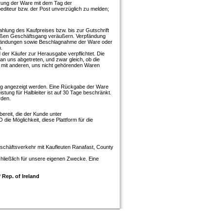
erung der Ware mit dem Tag der
editeur bzw. der Post unverzüglich zu melden;
ahlung des Kaufpreises bzw. bis zur Gutschrift
äßen Geschäftsgang veräußern. Verpfändung
 Pfändungen sowie Beschlagnahme der Ware oder
.
der Käufer zur Herausgabe verpflichtet. Die
n uns abgetreten, und zwar gleich, ob die
 mit anderen, uns nicht gehörenden Waren
g angezeigt werden. Eine Rückgabe der Ware
tung für Halbleiter ist auf 30 Tage beschränkt.
rden.
bereit, die der Kunde unter
ie Möglichkeit, diese Plattform für die
eschäftsverkehr mit Kaufleuten Ranafast, County
ließlich für unsere eigenen Zwecke. Eine
 Rep. of Ireland