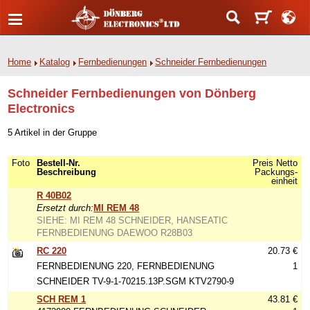
Home
Katalog
Fernbedienungen
Schneider Fernbedienungen
Schneider Fernbedienungen von Dönberg
Electronics
5 Artikel in der Gruppe
Foto
Bestell-Nr.
Preis Netto
Beschreibung
Packungs-
einheit
R 40B02
Ersetzt durch:
MI REM 48
SIEHE: MI REM 48 SCHNEIDER, HANSEATIC
FERNBEDIENUNG DAEWOO R28B03
RC 220
20.73 €
FERNBEDIENUNG 220, FERNBEDIENUNG
1
SCHNEIDER TV-9-1-70215.13P.SGM KTV2790-9
SCH REM 1
43.81 €