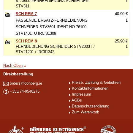
4173900 FERNBEDIENUNG SCHNEIDER
1
STV511
SCH REM 7
40.90 €
PASSENDE ERSATZ-FERNBEDIENUNG
1
SCHNEIDER STV3601 IDENT.NO.76100
STV1401TU IRC 81309
SCH REM 8
25.90 €
FERNBEDIENUNG SCHNEIDER STV2003T /
1
STV21201 / IRC81342
Nach Oben
Direktbestellung
Preise, Zahlung & Gebühren
orders@donberg.ie
Kontaktinformationen
+353/74-9548275
Impressum
AGBs
Datenschutzerklärung
Zum Warenkorb