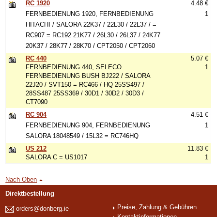
RC 1920
4.48 €
FERNBEDIENUNG 1920, FERNBEDIENUNG
1
HITACHI / SALORA 22K37 / 22L30 / 22L37 / =
RC907 = RC192 21K77 / 26L30 / 26L37 / 24K77
20K37 / 28K77 / 28K70 / CPT2050 / CPT2060
RC 440
5.07 €
FERNBEDIENUNG 440, SELECO
1
FERNBEDIENUNG BUSH BJ222 / SALORA
22J20 / SVT150 = RC466 / HQ 25SS497 /
28SS487 25SS369 / 30D1 / 30D2 / 30D3 /
CT7090
RC 904
4.51 €
FERNBEDIENUNG 904, FERNBEDIENUNG
1
SALORA 18048549 / 15L32 = RC746HQ
US 212
11.83 €
SALORA C = US1017
1
Nach Oben
Direktbestellung
Preise, Zahlung & Gebühren
orders@donberg.ie
Kontaktinformationen