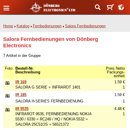
Home
Katalog
Fernbedienungen
Salora Fernbedienungen
Salora Fernbedienungen von Dönberg
Electronics
7 Artikel in der Gruppe
Foto
Bestell-Nr.
Preis Netto
Beschreibung
Packungs-
einheit
IR 169
1.59 €
SALORA G SERIE = INFRAROT 1401
1
IR 185
1.59 €
SALORA H-SERIES FERNBEDIENUNG
1
IR 9535
4.48 €
INFRAROT 9535, FERNBEDIENUNG NOKIA
1
5530 / 6330 = RC249 / HQ / NOKIA 5532 =
SALORA 25C51OS = 56521372