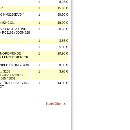
1
8.25 €
EC
1
15.63 €
0 NM2290DVD /
1
39.90 €
Z
NM24913L
1
19.90 €
2 ERSATZ / DVD
1
20.63 €
RC1165 / 30054028
1
3.66 €
1
5.00 €
 / NORDMENDE
1
20.90 €
VD FERNBEDIENUNG
RNBEDIENUNG 3438
1
8.90 €
/ 3205
1
3.98 €
C365 / 6569 / =
65 / 3031
 FÜR FERGUSON /
1
14.90 €
EXT
Nach Oben