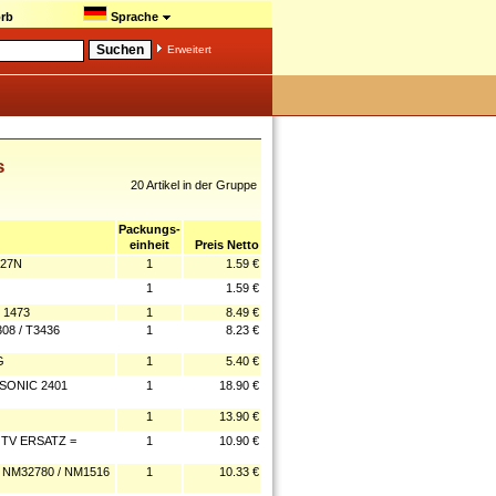
rb
Sprache
Erweitert
s
20 Artikel in der Gruppe
Packungs-
einheit
Preis Netto
27N
1
1.59 €
1
1.59 €
 1473
1
8.49 €
8 / T3436
1
8.23 €
G
1
5.40 €
SONIC 2401
1
18.90 €
1
13.90 €
TV ERSATZ =
1
10.90 €
NM32780 / NM1516
1
10.33 €