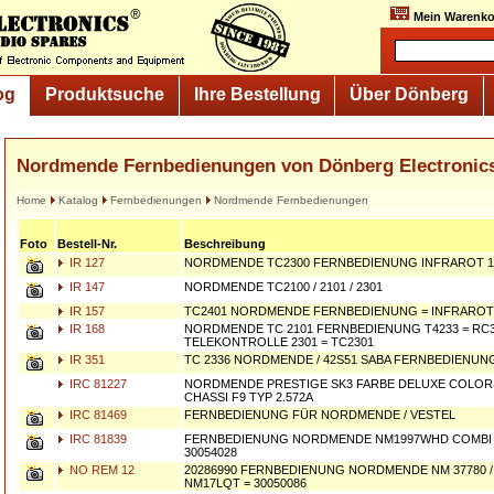
Mein Warenko
og
Produktsuche
Ihre Bestellung
Über Dönberg
Nordmende Fernbedienungen von Dönberg Electronic
Home
Katalog
Fernbedienungen
Nordmende Fernbedienungen
Foto
Bestell-Nr.
Beschreibung
IR 127
NORDMENDE TC2300 FERNBEDIENUNG INFRAROT 1
IR 147
NORDMENDE TC2100 / 2101 / 2301
IR 157
TC2401 NORDMENDE FERNBEDIENUNG = INFRAROT
IR 168
NORDMENDE TC 2101 FERNBEDIENUNG T4233 = RC30
TELEKONTROLLE 2301 = TC2301
IR 351
TC 2336 NORDMENDE / 42S51 SABA FERNBEDIENUN
IRC 81227
NORDMENDE PRESTIGE SK3 FARBE DELUXE COLOR
CHASSI F9 TYP 2.572A
IRC 81469
FERNBEDIENUNG FÜR NORDMENDE / VESTEL
IRC 81839
FERNBEDIENUNG NORDMENDE NM1997WHD COMBI 
30054028
NO REM 12
20286990 FERNBEDIENUNG NORDMENDE NM 37780 / 
NM17LQT = 30050086