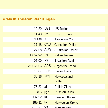
Preis in anderen Währungen
US$
19.29
US Dollar
UK£
14.43
British Pound
¥
3,146
Japanese Yen
CAD
27.18
Canadian Dollar
AUD
27.58
Australian Dollar
₨
1,862.92
Indian Rupee
R$
97.99
Brazilian Real
ARS
28,568.56
Argentine Peso
SFr.
15.67
Swiss Franc
NZ$
33.16
New Zealand
Dollar
zł
73.22
Polish Złoty
руб
1,405
Russian Ruble
kr
187.32
Swedish Krona
kr
185.11
Norwegian Krone
YTL
910.87
Turkish Lira