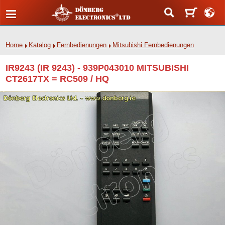
Home
Katalog
Fernbedienungen
Mitsubishi Fernbedienungen
IR9243 (IR 9243) - 939P043010 MITSUBISHI
CT2617TX = RC509 / HQ