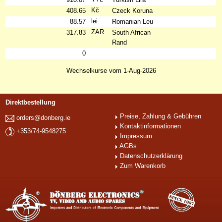
Kč
408.65
Czeck Koruna
lei
88.57
Romanian Leu
ZAR
317.83
South African
Rand
0
Wechselkurse vom 1-Aug-2026
Direktbestellung
Preise, Zahlung & Gebühren
orders@donberg.ie
Kontaktinformationen
+353/74-9548275
Impressum
AGBs
Datenschutzerklärung
Zum Warenkorb