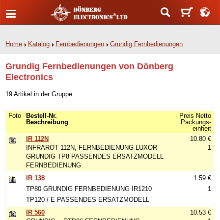
Home
Katalog
Fernbedienungen
Grundig Fernbedienungen
Grundig Fernbedienungen von Dönberg
Electronics
19 Artikel in der Gruppe
Foto
Bestell-Nr.
Preis Netto
Beschreibung
Packungs-
einheit
IR 112N
10.80 €
INFRAROT 112N, FERNBEDIENUNG LUXOR
1
GRUNDIG TP8 PASSENDES ERSATZMODELL
FERNBEDIENUNG
IR 138
1.59 €
TP80 GRUNDIG FERNBEDIENUNG IR1210
1
TP120 / E PASSENDES ERSATZMODELL
IR 560
10.53 €