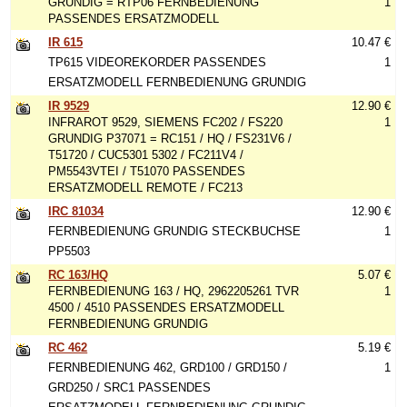
GRUNDIG = RTP06 FERNBEDIENUNG
1
PASSENDES ERSATZMODELL
IR 615
10.47 €
TP615 VIDEOREKORDER PASSENDES
1
ERSATZMODELL FERNBEDIENUNG GRUNDIG
IR 9529
12.90 €
INFRAROT 9529, SIEMENS FC202 / FS220
1
GRUNDIG P37071 = RC151 / HQ / FS231V6 /
T51720 / CUC5301 5302 / FC211V4 /
PM5543VTEI / T51070 PASSENDES
ERSATZMODELL REMOTE / FC213
IRC 81034
12.90 €
FERNBEDIENUNG GRUNDIG STECKBUCHSE
1
PP5503
RC 163/HQ
5.07 €
FERNBEDIENUNG 163 / HQ, 2962205261 TVR
1
4500 / 4510 PASSENDES ERSATZMODELL
FERNBEDIENUNG GRUNDIG
RC 462
5.19 €
FERNBEDIENUNG 462, GRD100 / GRD150 /
1
GRD250 / SRC1 PASSENDES