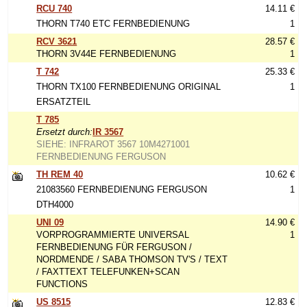
RCU 740
14.11 €
THORN T740 ETC FERNBEDIENUNG
1
RCV 3621
28.57 €
THORN 3V44E FERNBEDIENUNG
1
T 742
25.33 €
THORN TX100 FERNBEDIENUNG ORIGINAL
1
ERSATZTEIL
T 785
Ersetzt durch:
IR 3567
SIEHE: INFRAROT 3567 10M4271001
FERNBEDIENUNG FERGUSON
TH REM 40
10.62 €
21083560 FERNBEDIENUNG FERGUSON
1
DTH4000
UNI 09
14.90 €
VORPROGRAMMIERTE UNIVERSAL
1
FERNBEDIENUNG FÜR FERGUSON /
NORDMENDE / SABA THOMSON TV'S / TEXT
/ FAXTTEXT TELEFUNKEN+SCAN
FUNCTIONS
US 8515
12.83 €