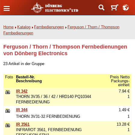
Home
Katalog
Fernbedienungen
Ferguson / Thorn / Thompson
Fernbedienungen
Ferguson / Thorn / Thompson Fernbedienungen
von Dönberg Electronics
23 Artikel in der Gruppe
Foto
Bestell-Nr.
Preis Netto
Beschreibung
Packungs-
einheit
IR 342
7.94 €
THORN 3V35 / 36 / 42 / HRD140 PQ10344
1
FERNBEDIENUNG
IR 344
1.49 €
THORN 3V31-32 FERNBEDIENUNG
1
IR 3561
13.28 €
INFRAROT 3561, FERNBEDIENUNG
1