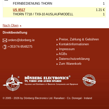
FERNBEDIENUNG THORN
1
US 8517
1.21 €
THORN T718 / TX9-10 AUSLAUFMODELL
1
Nach Oben
Direktbestellung
Preise, Zahlung & Gebühren
orders@donberg.ie
Kontaktinformationen
+353/74-9548275
Impressum
AGBs
Datenschutzerklärung
Zum Warenkorb
© 2005 - 2026 by Dönberg Electronics Ltd. Ranafast - Co. Donegal - Ireland