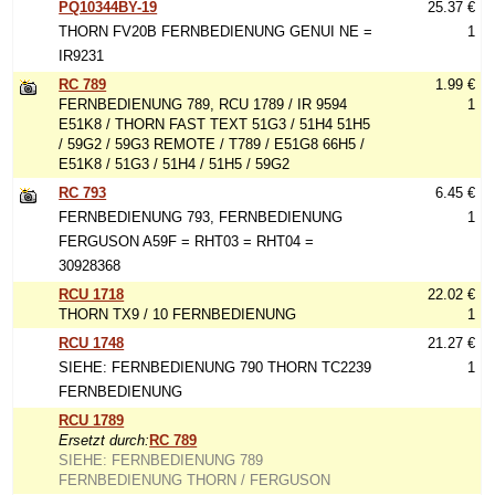
PQ10344BY-19
25.37 €
THORN FV20B FERNBEDIENUNG GENUI NE =
1
IR9231
RC 789
1.99 €
FERNBEDIENUNG 789, RCU 1789 / IR 9594
1
E51K8 / THORN FAST TEXT 51G3 / 51H4 51H5
/ 59G2 / 59G3 REMOTE / T789 / E51G8 66H5 /
E51K8 / 51G3 / 51H4 / 51H5 / 59G2
RC 793
6.45 €
FERNBEDIENUNG 793, FERNBEDIENUNG
1
FERGUSON A59F = RHT03 = RHT04 =
30928368
RCU 1718
22.02 €
THORN TX9 / 10 FERNBEDIENUNG
1
RCU 1748
21.27 €
SIEHE: FERNBEDIENUNG 790 THORN TC2239
1
FERNBEDIENUNG
RCU 1789
Ersetzt durch:
RC 789
SIEHE: FERNBEDIENUNG 789
FERNBEDIENUNG THORN / FERGUSON