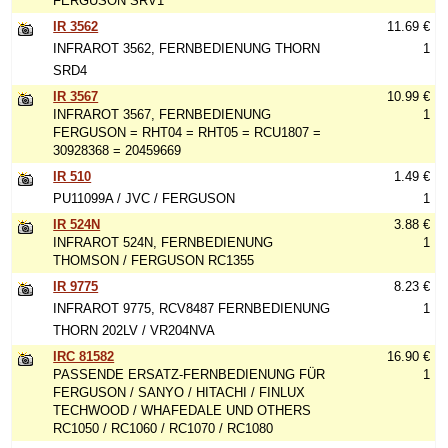
FERGUSON SRV1
IR 3562
11.69 €
INFRAROT 3562, FERNBEDIENUNG THORN
1
SRD4
IR 3567
10.99 €
INFRAROT 3567, FERNBEDIENUNG
1
FERGUSON = RHT04 = RHT05 = RCU1807 =
30928368 = 20459669
IR 510
1.49 €
PU11099A / JVC / FERGUSON
1
IR 524N
3.88 €
INFRAROT 524N, FERNBEDIENUNG
1
THOMSON / FERGUSON RC1355
IR 9775
8.23 €
INFRAROT 9775, RCV8487 FERNBEDIENUNG
1
THORN 202LV / VR204NVA
IRC 81582
16.90 €
PASSENDE ERSATZ-FERNBEDIENUNG FÜR
1
FERGUSON / SANYO / HITACHI / FINLUX
TECHWOOD / WHAFEDALE UND OTHERS
RC1050 / RC1060 / RC1070 / RC1080