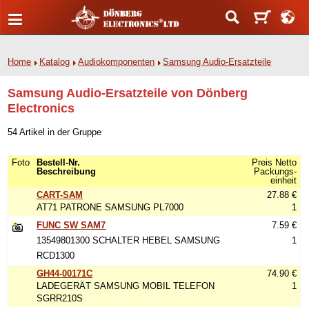
Home
Katalog
Audiokomponenten
Samsung Audio-Ersatzteile
Samsung Audio-Ersatzteile von Dönberg
Electronics
54 Artikel in der Gruppe
Foto
Bestell-Nr.
Preis Netto
Beschreibung
Packungs-
einheit
CART-SAM
27.88 €
AT71 PATRONE SAMSUNG PL7000
1
FUNC SW SAM7
7.59 €
13549801300 SCHALTER HEBEL SAMSUNG
1
RCD1300
GH44-00171C
74.90 €
LADEGERÄT SAMSUNG MOBIL TELEFON
1
SGRR210S