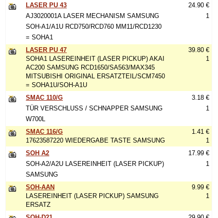
LASER PU 43
24.90 €
AJ3020001A LASER MECHANISM SAMSUNG
1
SOH-A1/A1U RCD750/RCD760 MM11/RCD1230
= SOHA1
LASER PU 47
39.80 €
SOHA1 LASEREINHEIT (LASER PICKUP) AKAI
1
AC200 SAMSUNG RCD1650/SA563/MAX345
MITSUBISHI ORIGINAL ERSATZTEIL/SCM7450
= SOHA1U/SOH-A1U
SMAC 110/G
3.18 €
TÜR VERSCHLUSS / SCHNAPPER SAMSUNG
1
W700L
SMAC 116/G
1.41 €
17623587220 WIEDERGABE TASTE SAMSUNG
1
SOH A2
17.99 €
SOH-A2/A2U LASEREINHEIT (LASER PICKUP)
1
SAMSUNG
SOH-AAN
9.99 €
LASEREINHEIT (LASER PICKUP) SAMSUNG
1
ERSATZ
SOH-D21
29.90 €