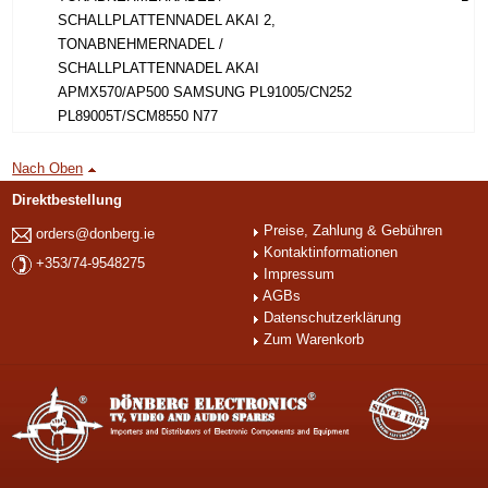
SCHALLPLATTENNADEL AKAI 2,
TONABNEHMERNADEL /
SCHALLPLATTENNADEL AKAI
APMX570/AP500 SAMSUNG PL91005/CN252
PL89005T/SCM8550 N77
Nach Oben
Direktbestellung
Preise, Zahlung & Gebühren
orders@donberg.ie
Kontaktinformationen
+353/74-9548275
Impressum
AGBs
Datenschutzerklärung
Zum Warenkorb