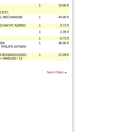
1
19.90 €
 ETC.
PL.MECHANISM
1
44.90 €
SCHACHT AZ8052
1
0.72 €
1
2.35 €
1
6.72 €
0I,
1
48.90 €
HILIPS GP400II
CB!330502220201
1
21.99 €
 VAM1202 / 12
Nach Oben