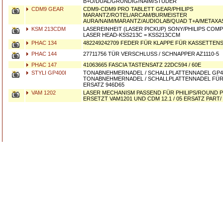
B+O/DUAL/GRUNDIG/NAIM/STUDER
CDM9 GEAR
CDM9-CDM9 PRO TABLETT GEAR/PHILIPS
MARANTZ/ROTEL/ARCAM/BURMEISTER
AURA/NAIM/MARANTZ/AUDIOLAB/QUAD T+A/METAXAS
KSM 213CDM
LASEREINHEIT (LASER PICKUP) SONY/PHILIPS COM
LASER HEAD-KSS213C = KSS213CCM
PHAC 134
482249242709 FEDER FÜR KLAPPE FÜR KASSETTEN
PHAC 144
27711756 TÜR VERSCHLUSS / SCHNAPPER AZ1110-5
PHAC 147
41063665 FASCIA TASTENSATZ 22DC594 / 60E
STYLI GP400I
TONABNEHMERNADEL / SCHALLPLATTENNADEL GP40
TONABNEHMERNADEL / SCHALLPLATTENNADEL FÜR P
ERSATZ 946D65
VAM 1202
LASER MECHANISM PASSEND FÜR PHILIPS/ROUND P
ERSETZT VAM1201 UND CDM 12.1 / 05 ERSATZ PART/ =