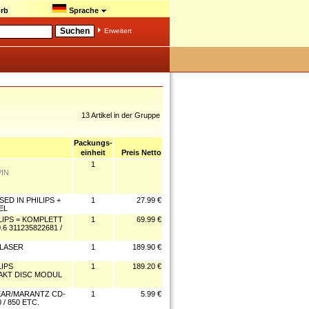
rb
Sprache
Erweitert
13 Artikel in der Gruppe
Packungs-
einheit
Preis Netto
1
PIN
USED IN PHILIPS +
1
27.99 €
EL
ILIPS = KOMPLETT
1
69.99 €
.6 311235822681 /
 LASER
1
189.90 €
LIPS
1
189.20 €
PAKT DISC MODUL
EAR/MARANTZ CD-
1
5.99 €
0 / 850 ETC.