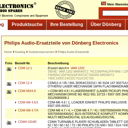
Mein Warenko
og
Produktsuche
Ihre Bestellung
Über Dönberg
Philips Audio-Ersatzteile von Dönberg Electronics
Home
Katalog
Audiokomponenten
Philips Audio-Ersatzteile
Foto
Bestell-Nr.
Beschreibung
CDM 12.1
Ersetzt durch:
VAM 1202
SIEHE: VAM 1202 MARANTZ 74CD36/PHILIP/FW66 / 12
FW355/C25/FW316/FW372C7AS445 MATANTZ
74DC14/DC14/CDC751/CDC752
CDM 12.4
CDM12.4 / 05 / 691.30354/CDI210 / 40 3104 147 00271/
OTHERS/ LASER MECHANISM 16PIN FLACHBANDKAB
CDM-M3/4.8
= CDM-M3-4.8 / 4 LASEREINHEIT (LASER PICKUP) PH
MECHANISM DRIVE M2 4822 691 10715 / 9307 005 3040
33129080008.1
CDM-M6 4.6/1
CDM-M6 4.6 / 1, LOADER EINHEIT PHILIPS INKLUSIVE
9307.005.60412
CDM-M6 4.7/4
CDM-M6 4.7 / 4, = CDM-M6 4.7 / 41 / 930700560409 PHI
930700566406/IýC BUS-INTERFACE KOMPLETT KOM
MULTI MEDIA/DIGITAL IýS AUSGANG/DIGITAL
CDM4 GEAR
CDM4 TURNABLE PLAYER SCHUBLADEN TABLETT G
52 / 50 / 60 / 62 / 72 / 80 PHILIPS CD-500 / 502 / 614 / 63