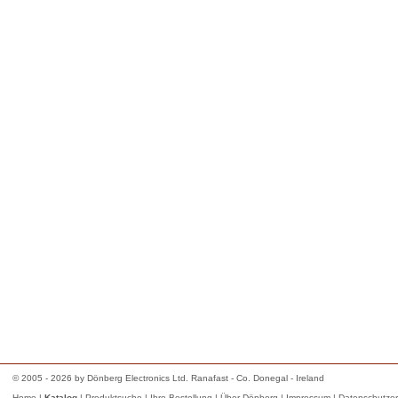
© 2005 - 2026 by Dönberg Electronics Ltd. Ranafast - Co. Donegal - Ireland
Home
|
Katalog
|
Produktsuche
|
Ihre Bestellung
|
Über Dönberg
|
Impressum
|
Datenschutzer