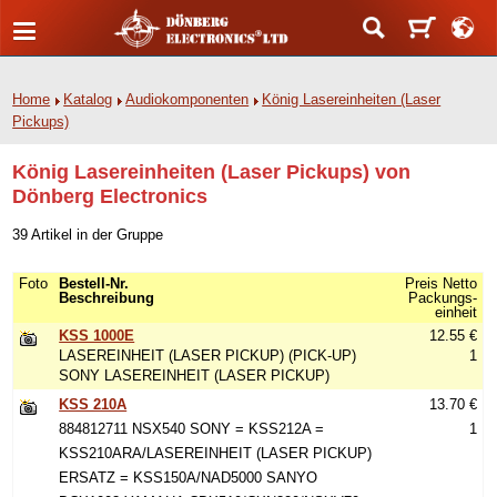
Home
Katalog
Audiokomponenten
König Lasereinheiten (Laser
Pickups)
König Lasereinheiten (Laser Pickups) von
Dönberg Electronics
39 Artikel in der Gruppe
Foto
Bestell-Nr.
Preis Netto
Beschreibung
Packungs-
einheit
KSS 1000E
12.55 €
LASEREINHEIT (LASER PICKUP) (PICK-UP)
1
SONY LASEREINHEIT (LASER PICKUP)
KSS 210A
13.70 €
884812711 NSX540 SONY = KSS212A =
1
KSS210ARA/LASEREINHEIT (LASER PICKUP)
ERSATZ = KSS150A/NAD5000 SANYO