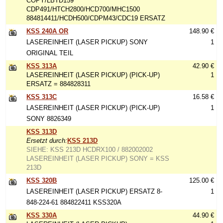
COPY/LBTD159
CDP491/HTCH2800/HCD700/MHC1500
884814411/HCDH500/CDPM43/CDC19 ERSATZ
KSS 240A OR
148.90 €
LASEREINHEIT (LASER PICKUP) SONY
1
ORIGINAL TEIL
KSS 313A
42.90 €
LASEREINHEIT (LASER PICKUP) (PICK-UP)
1
ERSATZ = 884828311
KSS 313C
16.58 €
LASEREINHEIT (LASER PICKUP) (PICK-UP)
1
SONY 8826349
KSS 313D
Ersetzt durch:
KSS 213D
SIEHE: KSS 213D HCDRX100 / 882002002
LASEREINHEIT (LASER PICKUP) SONY = KSS
213D
KSS 320B
125.00 €
LASEREINHEIT (LASER PICKUP) ERSATZ 8-
1
848-224-61 884822411 KSS320A
KSS 330A
44.90 €