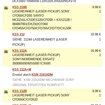
DCX1003 YAMAHA CDX510/CXN320/NSXV70
KSS 210B
9.99 €
LASEREINHEIT (LASER PICKUP) SONY
1
CFD50/CFD55 SANYO
MCDZ41L/CSDES220/CFD58 = KSS212B /
884807801/DXZ92/CFD60
CFD455/CFD750/CFD765/CFD770/CXL50K
KSS 212
33.98 €
SIEHE: 21244 LASEREINHEIT (LASER
1
PICKUP)
KSS 212A
16.99 €
LASEREINHEIT (LASER PICKUP)
1
SONY/NORDMENDE ERSATZ
350065000/MS5000 ICX600
KSS 212A+M
Ersetzt durch:
KSM 2101ADM
SIEHE: KSM 2101ADM MECHANISM SONY
ORIGINAL ERSATZTEIL KOMPLETT
KSS 212B
9.99 €
LASEREINHEIT (LASER PICKUP) SONY
1
CFD550C/CFD520