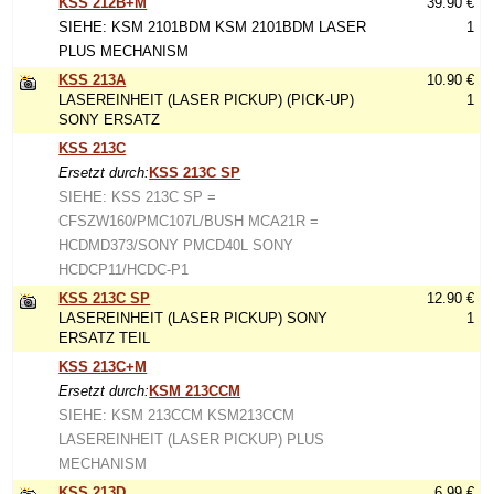
KSS 212B+M
39.90 €
SIEHE: KSM 2101BDM KSM 2101BDM LASER
1
PLUS MECHANISM
KSS 213A
10.90 €
LASEREINHEIT (LASER PICKUP) (PICK-UP)
1
SONY ERSATZ
KSS 213C
Ersetzt durch:
KSS 213C SP
SIEHE: KSS 213C SP =
CFSZW160/PMC107L/BUSH MCA21R =
HCDMD373/SONY PMCD40L SONY
HCDCP11/HCDC-P1
KSS 213C SP
12.90 €
LASEREINHEIT (LASER PICKUP) SONY
1
ERSATZ TEIL
KSS 213C+M
Ersetzt durch:
KSM 213CCM
SIEHE: KSM 213CCM KSM213CCM
LASEREINHEIT (LASER PICKUP) PLUS
MECHANISM
KSS 213D
6.99 €