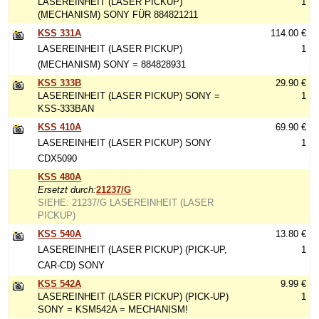
LASEREINHEIT (LASER PICKUP)
1
(MECHANISM) SONY FÜR 884821211
KSS 331A
114.00 €
LASEREINHEIT (LASER PICKUP)
1
(MECHANISM) SONY = 884828931
KSS 333B
29.90 €
LASEREINHEIT (LASER PICKUP) SONY =
1
KSS-333BAN
KSS 410A
69.90 €
LASEREINHEIT (LASER PICKUP) SONY
1
CDX5090
KSS 480A
Ersetzt durch:
21237/G
SIEHE: 21237/G LASEREINHEIT (LASER
PICKUP)
KSS 540A
13.80 €
LASEREINHEIT (LASER PICKUP) (PICK-UP,
1
CAR-CD) SONY
KSS 542A
9.99 €
LASEREINHEIT (LASER PICKUP) (PICK-UP)
1
SONY = KSM542A = MECHANISM!