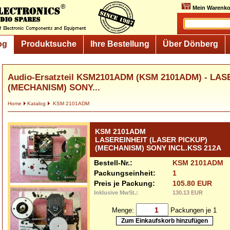
Mein Warenko
og
Produktsuche
Ihre Bestellung
Über Dönberg
Audio-Ersatzteil KSM2101ADM (KSM 2101ADM) - LA
(MECHANISM) SONY...
Home
Katalog
KSM 2101ADM
KSM 2101ADM
LASEREINHEIT (LASER PICKUP)
(MECHANISM) SONY INCL.KSS 212A
Bestell-Nr.:
KSM 2101ADM
Packungseinheit:
1
Preis je Packung:
105.80 EUR
Inklusive MwSt.:
130.13 EUR
Menge:
Packungen je 1