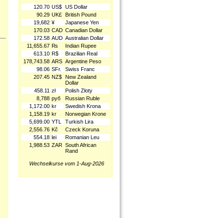
120.70
US$
US Dollar
90.29
UK£
British Pound
19,682
¥
Japanese Yen
170.03
CAD
Canadian Dollar
172.58
AUD
Australian Dollar
11,655.67
₨
Indian Rupee
613.10
R$
Brazilian Real
178,743.58
ARS
Argentine Peso
98.06
SFr.
Swiss Franc
207.45
NZ$
New Zealand
Dollar
458.11
zł
Polish Złoty
8,788
руб
Russian Ruble
1,172.00
kr
Swedish Krona
1,158.19
kr
Norwegian Krone
5,699.00
YTL
Turkish Lira
2,556.76
Kč
Czeck Koruna
554.18
lei
Romanian Leu
1,988.53
ZAR
South African
Rand
Wechselkurse vom 1-Aug-2026