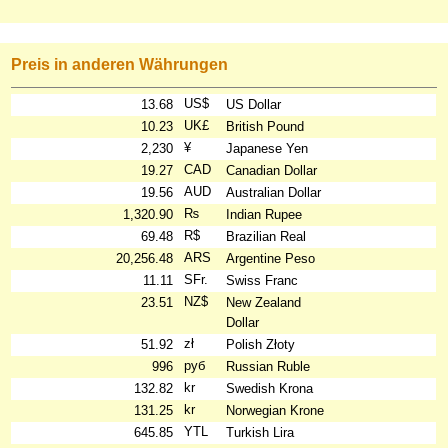
Preis in anderen Währungen
US$
13.68
US Dollar
UK£
10.23
British Pound
¥
2,230
Japanese Yen
CAD
19.27
Canadian Dollar
AUD
19.56
Australian Dollar
₨
1,320.90
Indian Rupee
R$
69.48
Brazilian Real
ARS
20,256.48
Argentine Peso
SFr.
11.11
Swiss Franc
NZ$
23.51
New Zealand
Dollar
zł
51.92
Polish Złoty
руб
996
Russian Ruble
kr
132.82
Swedish Krona
kr
131.25
Norwegian Krone
YTL
645.85
Turkish Lira