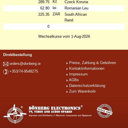
Kč
289.75
Czeck Koruna
lei
62.80
Romanian Leu
ZAR
225.35
South African
Rand
0
Wechselkurse vom 1-Aug-2026
Direktbestellung
Preise, Zahlung & Gebühren
orders@donberg.ie
Kontaktinformationen
+353/74-9548275
Impressum
AGBs
Datenschutzerklärung
Zum Warenkorb