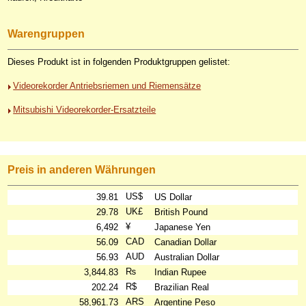
Warengruppen
Dieses Produkt ist in folgenden Produktgruppen gelistet:
Videorekorder Antriebsriemen und Riemensätze
Mitsubishi Videorekorder-Ersatzteile
Preis in anderen Währungen
US$
39.81
US Dollar
UK£
29.78
British Pound
¥
6,492
Japanese Yen
CAD
56.09
Canadian Dollar
AUD
56.93
Australian Dollar
₨
3,844.83
Indian Rupee
R$
202.24
Brazilian Real
ARS
58,961.73
Argentine Peso