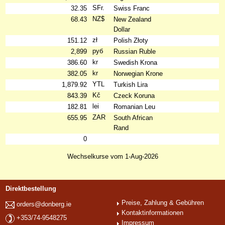
SFr.
32.35
Swiss Franc
NZ$
68.43
New Zealand
Dollar
zł
151.12
Polish Złoty
руб
2,899
Russian Ruble
kr
386.60
Swedish Krona
kr
382.05
Norwegian Krone
YTL
1,879.92
Turkish Lira
Kč
843.39
Czeck Koruna
lei
182.81
Romanian Leu
ZAR
655.95
South African
Rand
0
Wechselkurse vom 1-Aug-2026
Direktbestellung
Preise, Zahlung & Gebühren
orders@donberg.ie
Kontaktinformationen
+353/74-9548275
Impressum