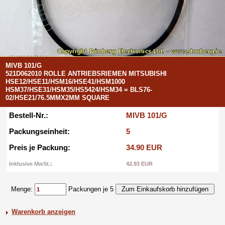
MIVB 101/G
521D062010 ROLLE ANTRIEBSRIEMEN MITSUBISHI
HSE12/HSE11/HSM16/HSE41/HSM1000
HSM37/HSE31/HSM35/HS5424/HSM34 = BLS76-
02/HSE21/76.5MMX2MM SQUARE
Bestell-Nr.:
MIVB 101/G
Packungseinheit:
5
Preis je Packung:
34.90 EUR
Inklusive MwSt.:
42.93 EUR
Menge:
Packungen je 5
Warenkorb anzeigen