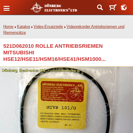
Home
Katalog
Video-Ersatzteile
Videorekorder Antriebsriemen und
Riemensätze
521D062010 ROLLE ANTRIEBSRIEMEN
MITSUBISHI
HSE12/HSE11/HSM16/HSE41/HSM1000...