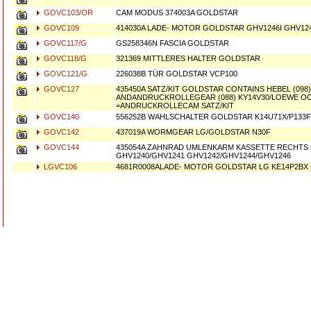
GOVC103/OR
CAM MODUS 374003A GOLDSTAR
GOVC109
414030A LADE- MOTOR GOLDSTAR GHV1246I GHV124
GOVC117/G
GS258346N FASCIA GOLDSTAR
GOVC118/G
321369 MITTLERES HALTER GOLDSTAR
GOVC121/G
226038B TÜR GOLDSTAR VCP100
GOVC127
435450A SATZ/KIT GOLDSTAR CONTAINS HEBEL (098)
ANDANDRUCKROLLEGEAR (088) KY14V30/LOEWE O
=ANDRUCKROLLECAM SATZ/KIT
GOVC140
556252B WAHLSCHALTER GOLDSTAR K14U71X/P133F
GOVC142
437019A WORMGEAR LG/GOLDSTAR N30F
GOVC144
435054A ZAHNRAD UMLENKARM KASSETTE RECHTS
GHV1240/GHV1241 GHV1242/GHV1244/GHV1246
LGVC106
4681R0008ALADE- MOTOR GOLDSTAR LG KE14P2BX =