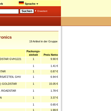
rb
Sprache
Erweitert
ronics
19 Artikel in der Gruppe
Packungs-
einheit
Preis Netto
LDSTAR GVH1221
1
9.90 €
1
1.41 €
STAR
1
0.87 €
RSATZTEIL GHV
1
6.94 €
R) GOLDSTAR
1
15.05 €
1 ROADSTAR
1
1.78 €
ON
1
3.37 €
1
0.65 €
1
1.99 €