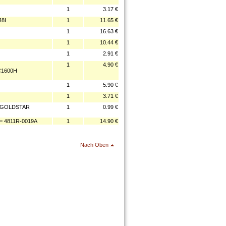
1
3.17 €
8I
1
11.65 €
1
16.63 €
1
10.44 €
1
2.91 €
1
4.90 €
C1600H
1
5.90 €
1
3.71 €
 GOLDSTAR
1
0.99 €
 4811R-0019A
1
14.90 €
Nach Oben