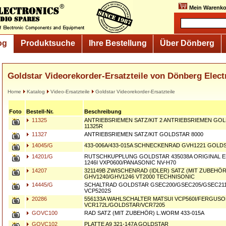
Mein Warenko
og
Produktsuche
Ihre Bestellung
Über Dönberg
Goldstar Videorekorder-Ersatzteile von Dönberg Elect
Home
Katalog
Video-Ersatzteile
Goldstar Videorekorder-Ersatzteile
Foto
Bestell-Nr.
Beschreibung
11325
ANTRIEBSRIEMEN SATZ/KIT 2 ANTRIEBSRIEMEN GO
11325R
11327
ANTRIEBSRIEMEN SATZ/KIT GOLDSTAR 8000
14045/G
433-006A/433-015A SCHNECKENRAD GVH1221 GOLD
14201/G
RUTSCHKUPPLUNG GOLDSTAR 435038A ORIGINAL E
1246I VXP0600/PANASONIC NV-H70
14207
321149B ZWISCHENRAD (IDLER) SATZ (MIT ZUBEHÖ
GHV1240/GHV1246 VT2000 TECHNISONIC
14445/G
SCHALTRAD GOLDSTAR GSEC200/GSEC205/GSEC21
VCP5202S
20286
556133A WAHLSCHALTER MATSUI VCP560I/FERGUS
VCR172L/GOLDSTAR/VCR7205
GOVC100
RAD SATZ (MIT ZUBEHÖR) L.WORM 433-015A
GOVC102
PLATTE A9 321-147A GOLDSTAR