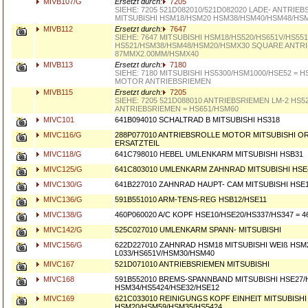
MIVB107/G
Ersetzt durch:
7205
SIEHE: 7205 521D082010/521D082020 LADE- ANTRIE
MITSUBISHI HSM18/HSM20 HSM38/HSM40/HSM48/HS
MIVB112
Ersetzt durch:
7647
SIEHE: 7647 MITSUBISHI HSM18/HS520/HS651V/HS551
HS521/HSM38/HSM48/HSM20/HSMX30 SQUARE ANTR
87MMX2.00MM/HSMX40
MIVB113
Ersetzt durch:
7180
SIEHE: 7180 MITSUBISHI HS5300/HSM1000/HSE52 = 
MOTOR ANTRIEBSRIEMEN
MIVB115
Ersetzt durch:
7205
SIEHE: 7205 521D088010 ANTRIEBSRIEMEN LM-2 HS5
ANTRIEBSRIEMEN = HS651/HSM60
MIVC101
641B094010 SCHALTRAD B MITSUBISHI HS318
MIVC116/G
288P077010 ANTRIEBSROLLE MOTOR MITSUBISHI OR
ERSATZTEIL
MIVC118/G
641C798010 HEBEL UMLENKARM MITSUBISHI HSB31
MIVC125/G
641C803010 UMLENKARM ZAHNRAD MITSUBISHI HSE
MIVC130/G
641B227010 ZAHNRAD HAUPT- CAM MITSUBISHI HSE
MIVC136/G
591B551010 ARM-TENS-REG HSB12/HSE11
MIVC138/G
460P060020 A/C KOPF HSE10/HSE20/HS337/HS347 = 4
MIVC142/G
525C027010 UMLENKARM SPANN- MITSUBISHI
MIVC156/G
622D227010 ZAHNRAD HSM18 MITSUBISHI WEIß HSM
L033/HS651V/HSM30/HSM40
MIVC167
521D071010 ANTRIEBSRIEMEN MITSUBISHI
MIVC168
591B552010 BREMS-SPANNBAND MITSUBISHI HSE27/
HSM34/HS5424/HSE32/HSE12
MIVC169
621C033010 REINIGUNGS KOPF EINHEIT MITSUBISHI
HSM20/HSM59/HSM35/HS5424