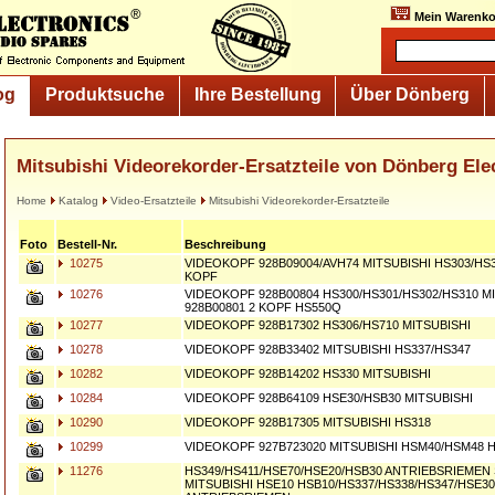
Mein Warenko
og
Produktsuche
Ihre Bestellung
Über Dönberg
Mitsubishi Videorekorder-Ersatzteile von Dönberg Ele
Home
Katalog
Video-Ersatzteile
Mitsubishi Videorekorder-Ersatzteile
Foto
Bestell-Nr.
Beschreibung
10275
VIDEOKOPF 928B09004/AVH74 MITSUBISHI HS303/HS3
KOPF
10276
VIDEOKOPF 928B00804 HS300/HS301/HS302/HS310 M
928B00801 2 KOPF HS550Q
10277
VIDEOKOPF 928B17302 HS306/HS710 MITSUBISHI
10278
VIDEOKOPF 928B33402 MITSUBISHI HS337/HS347
10282
VIDEOKOPF 928B14202 HS330 MITSUBISHI
10284
VIDEOKOPF 928B64109 HSE30/HSB30 MITSUBISHI
10290
VIDEOKOPF 928B17305 MITSUBISHI HS318
10299
VIDEOKOPF 927B723020 MITSUBISHI HSM40/HSM48 
11276
HS349/HS411/HSE70/HSE20/HSB30 ANTRIEBSRIEMEN 
MITSUBISHI HSE10 HSB10/HS337/HS338/HS347/HSE30