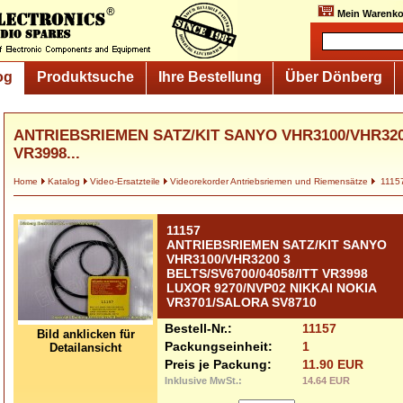
Mein Warenko
og
Produktsuche
Ihre Bestellung
Über Dönberg
ANTRIEBSRIEMEN SATZ/KIT SANYO VHR3100/VHR3200
VR3998...
Home
Katalog
Video-Ersatzteile
Videorekorder Antriebsriemen und Riemensätze
1115
11157
ANTRIEBSRIEMEN SATZ/KIT SANYO
VHR3100/VHR3200 3
BELTS/SV6700/04058/ITT VR3998
LUXOR 9270/NVP02 NIKKAI NOKIA
VR3701/SALORA SV8710
Bestell-Nr.:
11157
Bild anklicken für
Packungseinheit:
1
Detailansicht
Preis je Packung:
11.90 EUR
Inklusive MwSt.:
14.64 EUR