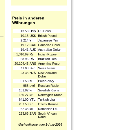
Preis in anderen
Währungen
13.58
US$
US Dollar
10.16
UK£
British Pound
2,214
¥
Japanese Yen
19.12
CAD
Canadian Dollar
19.41
AUD
Australian Dollar
1,310.99
₨
Indian Rupee
68.96
R$
Brazilian Real
20,104.43
ARS
Argentine Peso
11.03
SFr.
Swiss Franc
23.33
NZ$
New Zealand
Dollar
51.53
zł
Polish Złoty
988
руб
Russian Ruble
131.82
kr
Swedish Krona
130.27
kr
Norwegian Krone
641.00
YTL
Turkish Lira
287.58
Kč
Czeck Koruna
62.33
lei
Romanian Leu
223.66
ZAR
South African
Rand
Wechselkurse vom 1-Aug-2026