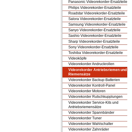
Panasonic Videorekorder-Ersatzteile
Philips Videorekorder-Ersatzteile
Roadstar Videorekorder-Ersatzteile
Salora Videorekorder-Ersatzteile
Samsung Videorekorder-Ersatzteile
Sanyo Videorekorder-Ersatzteile
Sashio Videorekorder-Ersatzteile
Sharp Videorekorder-Ersatzteile
Sony Videorekorder-Ersatzteile
Toshiba Videorekorder-Ersatzteile
Videoköpfe
Videorekorder Andruckrollen
Videorekorder Antriebsriemen und
Riemensätze
Videorekorder Backup-Batterien
Videorekorder Kontroll-Panel
Videorekorder Motoren
Videorekorder Rutschkupplungen
Videorekorder Service-Kits und
Antriebsriemensätze
Videorekorder Spannbänder
Videorekorder Tuner
Videorekorder Wahlschalter
Videorekorder Zahnräder