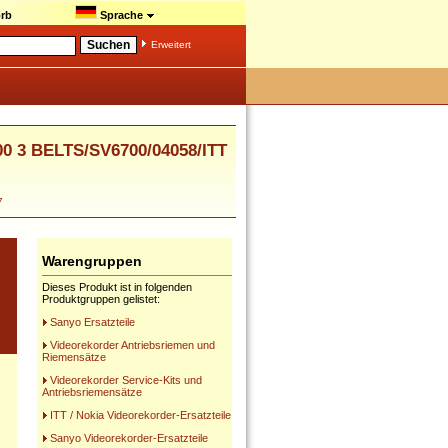
rb
Sprache
Erweitert
 3 BELTS/SV6700/04058/ITT
7
Warengruppen
Dieses Produkt ist in folgenden
Produktgruppen gelistet:
Sanyo Ersatzteile
Videorekorder Antriebsriemen und
Riemensätze
Videorekorder Service-Kits und
Antriebsriemensätze
ITT / Nokia Videorekorder-Ersatzteile
Sanyo Videorekorder-Ersatzteile