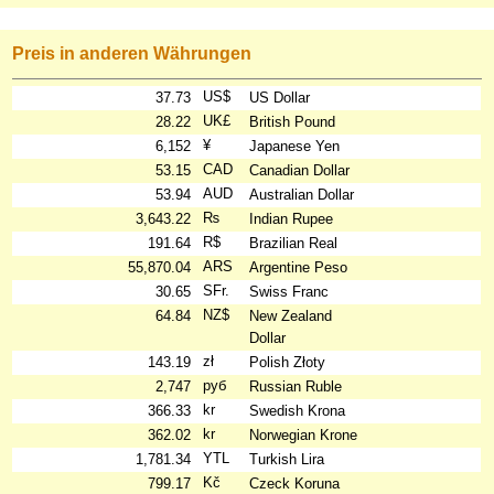
Preis in anderen Währungen
US$
37.73
US Dollar
UK£
28.22
British Pound
¥
6,152
Japanese Yen
CAD
53.15
Canadian Dollar
AUD
53.94
Australian Dollar
₨
3,643.22
Indian Rupee
R$
191.64
Brazilian Real
ARS
55,870.04
Argentine Peso
SFr.
30.65
Swiss Franc
NZ$
64.84
New Zealand
Dollar
zł
143.19
Polish Złoty
руб
2,747
Russian Ruble
kr
366.33
Swedish Krona
kr
362.02
Norwegian Krone
YTL
1,781.34
Turkish Lira
Kč
799.17
Czeck Koruna