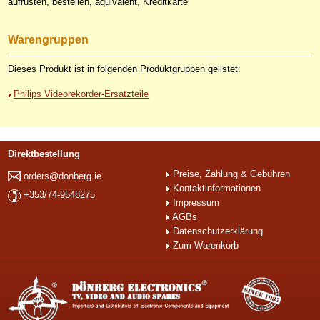
aufrüsten, bestellen, äquivalent, Kreditkarte
Warengruppen
Dieses Produkt ist in folgenden Produktgruppen gelistet:
Philips Videorekorder-Ersatzteile
Direktbestellung
Preise, Zahlung & Gebühren
orders@donberg.ie
Kontaktinformationen
+353/74-9548275
Impressum
AGBs
Datenschutzerklärung
Zum Warenkorb