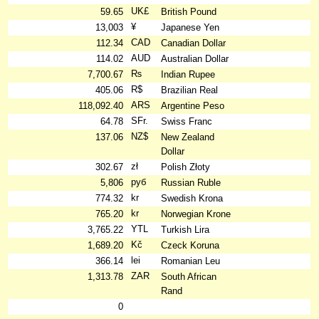
UK£
59.65
British Pound
¥
13,003
Japanese Yen
CAD
112.34
Canadian Dollar
AUD
114.02
Australian Dollar
₨
7,700.67
Indian Rupee
R$
405.06
Brazilian Real
ARS
118,092.40
Argentine Peso
SFr.
64.78
Swiss Franc
NZ$
137.06
New Zealand
Dollar
zł
302.67
Polish Złoty
руб
5,806
Russian Ruble
kr
774.32
Swedish Krona
kr
765.20
Norwegian Krone
YTL
3,765.22
Turkish Lira
Kč
1,689.20
Czeck Koruna
lei
366.14
Romanian Leu
ZAR
1,313.78
South African
Rand
0