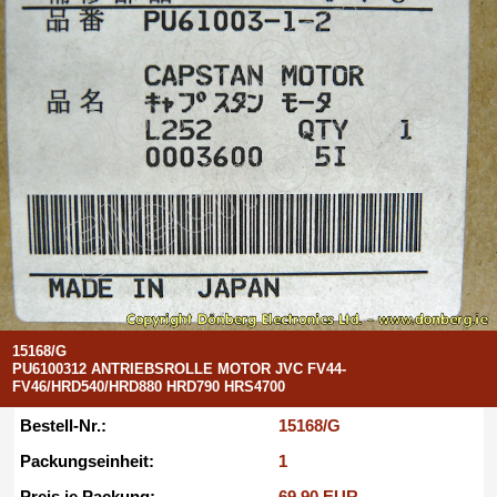
15168/G
PU6100312 ANTRIEBSROLLE MOTOR JVC FV44-
FV46/HRD540/HRD880 HRD790 HRS4700
Bestell-Nr.:
15168/G
Packungseinheit:
1
Preis je Packung:
69.90 EUR