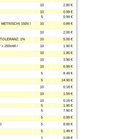
10
2.80 €
10
0.99 €
5
0.99 €
 METRISCH) 150V /
10
0.89 €
10
2.00 €
 TOLERANZ: 1%
10
5.00 €
 = 250mW /
10
1.90 €
10
1.90 €
10
3.90 €
10
6.99 €
5
8.49 €
5
14.90 €
10
0.18 €
10
1.59 €
10
0.16 €
5
1.90 €
5
7.90 €
5
0.99 €
D
5
8.90 €
5
1.49 €
1
0.09 €