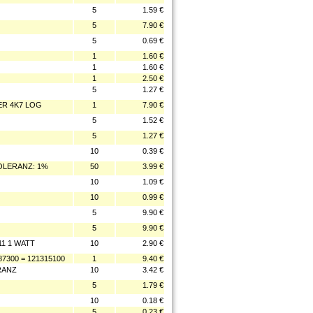
5
1.59 €
5
7.90 €
5
0.69 €
1
1.60 €
1
1.60 €
1
2.50 €
5
1.27 €
ER 4K7 LOG
1
7.90 €
5
1.52 €
5
1.27 €
10
0.39 €
OLERANZ: 1%
50
3.99 €
10
1.09 €
10
0.99 €
5
9.90 €
5
9.90 €
11 1 WATT
10
2.90 €
7300 = 121315100
1
9.40 €
RANZ
10
3.42 €
5
1.79 €
10
0.18 €
5
0.23 €