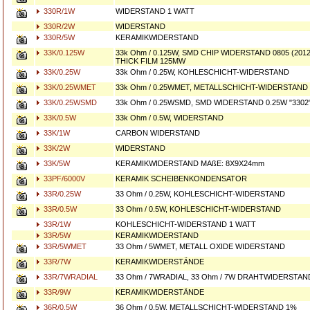
330R/1W
WIDERSTAND 1 WATT
330R/2W
WIDERSTAND
330R/5W
KERAMIKWIDERSTAND
33K/0.125W
33k Ohm / 0.125W, SMD CHIP WIDERSTAND 0805 (2012
THICK FILM 125MW
33K/0.25W
33k Ohm / 0.25W, KOHLESCHICHT-WIDERSTAND
33K/0.25WMET
33k Ohm / 0.25WMET, METALLSCHICHT-WIDERSTAND
33K/0.25WSMD
33k Ohm / 0.25WSMD, SMD WIDERSTAND 0.25W "3302"
33K/0.5W
33k Ohm / 0.5W, WIDERSTAND
33K/1W
CARBON WIDERSTAND
33K/2W
WIDERSTAND
33K/5W
KERAMIKWIDERSTAND MAßE: 8X9X24mm
33PF/6000V
KERAMIK SCHEIBENKONDENSATOR
33R/0.25W
33 Ohm / 0.25W, KOHLESCHICHT-WIDERSTAND
33R/0.5W
33 Ohm / 0.5W, KOHLESCHICHT-WIDERSTAND
33R/1W
KOHLESCHICHT-WIDERSTAND 1 WATT
33R/5W
KERAMIKWIDERSTAND
33R/5WMET
33 Ohm / 5WMET, METALL OXIDE WIDERSTAND
33R/7W
KERAMIKWIDERSTÄNDE
33R/7WRADIAL
33 Ohm / 7WRADIAL, 33 Ohm / 7W DRAHTWIDERSTAN
33R/9W
KERAMIKWIDERSTÄNDE
36R/0.5W
36 Ohm / 0.5W, METALLSCHICHT-WIDERSTAND 1%