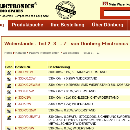
Mein Warenko
og
Produktsuche
Ihre Bestellung
Über Dönberg
Widerstände - Teil 2: 3.. - Z.. von Dönberg Electronics
Home
Katalog
Passive Komponenten
Widerstände - Teil 2: 3.. - Z..
Foto
Bestell-Nr.
Beschreibung
300R/11W
300 Ohm / 11W, KERAMIKWIDERSTAND
330K/0.25W
330k Ohm / 0.25W, WIDERSTAND
330K/0.25WSM
330k Ohm / 0.25WSM, SMD WIDERSTAND 5% 1206 "33
330K/0.5W
330k Ohm / 0.5W, WIDERSTAND
330K/1W
330k Ohm / 1W, KOHLESCHICHT-WIDERSTAND
330K/2W
330k Ohm / 2W, WIDERSTAND
330R/0.25W
330 Ohm / 0.25W, WIDERSTAND
330R/0.25WFU
330 Ohm / 0.25WFU, 8700329061 SICHERUNGSWIDE
REF R793 CUC6365 / 482205210331 / NFR25H SERIE = 
METALLSCHICHT-WIDERSTAND
330R/0.5W
330 Ohm / 0.5W, WIDERSTAND