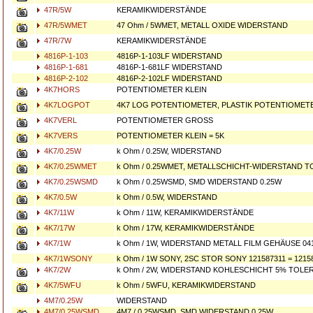
47R/5W
KERAMIKWIDERSTÄNDE
47R/5WMET
47 Ohm / 5WMET, METALL OXIDE WIDERSTAND
47R/7W
KERAMIKWIDERSTÄNDE
4816P-1-103
4816P-1-103LF WIDERSTAND
4816P-1-681
4816P-1-681LF WIDERSTAND
4816P-2-102
4816P-2-102LF WIDERSTAND
4K7HORS
POTENTIOMETER KLEIN
4K7LOGPOT
4K7 LOG POTENTIOMETER, PLASTIK POTENTIOMET
4K7VERL
POTENTIOMETER GROSS
4K7VERS
POTENTIOMETER KLEIN = 5K
4K7/0.25W
k Ohm / 0.25W, WIDERSTAND
4K7/0.25WMET
k Ohm / 0.25WMET, METALLSCHICHT-WIDERSTAND T
4K7/0.25WSMD
k Ohm / 0.25WSMD, SMD WIDERSTAND 0.25W
4K7/0.5W
k Ohm / 0.5W, WIDERSTAND
4K7/11W
k Ohm / 11W, KERAMIKWIDERSTÄNDE
4K7/17W
k Ohm / 17W, KERAMIKWIDERSTÄNDE
4K7/1W
k Ohm / 1W, WIDERSTAND METALL FILM GEHÄUSE 04
4K7/1WSONY
k Ohm / 1W SONY, 2SC STOR SONY 121587311 = 12158
4K7/2W
k Ohm / 2W, WIDERSTAND KOHLESCHICHT 5% TOLE
4K7/5WFU
k Ohm / 5WFU, KERAMIKWIDERSTAND
4M7/0.25W
WIDERSTAND
4M7/0.25WSMD
4M7 / 0.25WSMD, SMD WIDERSTAND 0.25W