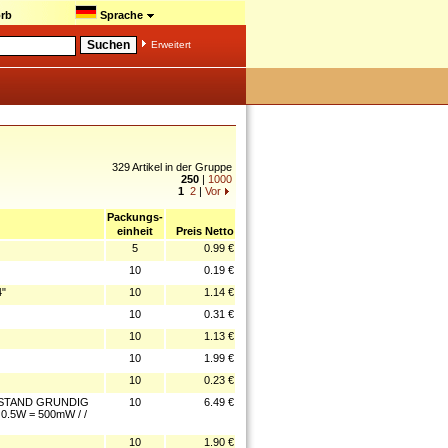
rb
Sprache
Erweitert
329 Artikel in der Gruppe
250
|
1000
1
2
|
Vor
Packungs-
einheit
Preis Netto
5
0.99 €
10
0.19 €
4"
10
1.14 €
10
0.31 €
10
1.13 €
10
1.99 €
10
0.23 €
RSTAND GRUNDIG
10
6.49 €
0.5W = 500mW / /
10
1.90 €