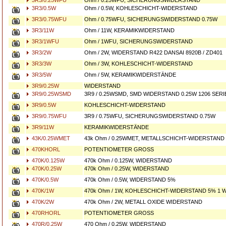
3R3/0.25WFU
Ohm / 0.25WFU, SICHERUNGSWIDERSTAND
3R3/0.5W
Ohm / 0.5W, KOHLESCHICHT-WIDERSTAND
3R3/0.75WFU
Ohm / 0.75WFU, SICHERUNGSWIDERSTAND 0.75W
3R3/11W
Ohm / 11W, KERAMIKWIDERSTAND
3R3/1WFU
Ohm / 1WFU, SICHERUNGSWIDERSTAND
3R3/2W
Ohm / 2W, WIDERSTAND R422 DANSAI 8920B / ZD401
3R3/3W
Ohm / 3W, KOHLESCHICHT-WIDERSTAND
3R3/5W
Ohm / 5W, KERAMIKWIDERSTÄNDE
3R9/0.25W
WIDERSTAND
3R9/0.25WSMD
3R9 / 0.25WSMD, SMD WIDERSTAND 0.25W 1206 SERI
3R9/0.5W
KOHLESCHICHT-WIDERSTAND
3R9/0.75WFU
3R9 / 0.75WFU, SICHERUNGSWIDERSTAND 0.75W
3R9/11W
KERAMIKWIDERSTÄNDE
43K/0.25WMET
43k Ohm / 0.25WMET, METALLSCHICHT-WIDERSTAND
470KHORL
POTENTIOMETER GROSS
470K/0.125W
470k Ohm / 0.125W, WIDERSTAND
470K/0.25W
470k Ohm / 0.25W, WIDERSTAND
470K/0.5W
470k Ohm / 0.5W, WIDERSTAND 5%
470K/1W
470k Ohm / 1W, KOHLESCHICHT-WIDERSTAND 5% 1 
470K/2W
470k Ohm / 2W, METALL OXIDE WIDERSTAND
470RHORL
POTENTIOMETER GROSS
470R/0.25W
470 Ohm / 0.25W, WIDERSTAND