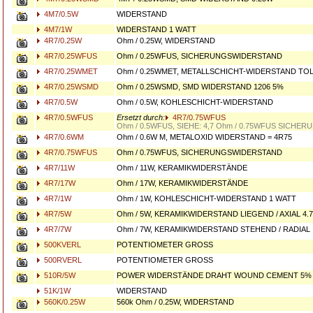
4M7/0.5W
WIDERSTAND
4M7/1W
WIDERSTAND 1 WATT
4R7/0.25W
Ohm / 0.25W, WIDERSTAND
4R7/0.25WFUS
Ohm / 0.25WFUS, SICHERUNGSWIDERSTAND
4R7/0.25WMET
Ohm / 0.25WMET, METALLSCHICHT-WIDERSTAND TO
4R7/0.25WSMD
Ohm / 0.25WSMD, SMD WIDERSTAND 1206 5%
4R7/0.5W
Ohm / 0.5W, KOHLESCHICHT-WIDERSTAND
4R7/0.5WFUS
Ersetzt durch:
4R7/0.75WFUS
Ohm / 0.5WFUS, SIEHE: 4,7 Ohm / 0.75WFUS SICH
4R7/0.6WM
Ohm / 0.6W M, METALOXID WIDERSTAND = 4R75
4R7/0.75WFUS
Ohm / 0.75WFUS, SICHERUNGSWIDERSTAND
4R7/11W
Ohm / 11W, KERAMIKWIDERSTÄNDE
4R7/17W
Ohm / 17W, KERAMIKWIDERSTÄNDE
4R7/1W
Ohm / 1W, KOHLESCHICHT-WIDERSTAND 1 WATT
4R7/5W
Ohm / 5W, KERAMIKWIDERSTAND LIEGEND / AXIAL 4.7
4R7/7W
Ohm / 7W, KERAMIKWIDERSTAND STEHEND / RADIAL
500KVERL
POTENTIOMETER GROSS
500RVERL
POTENTIOMETER GROSS
510R/5W
POWER WIDERSTÄNDE DRAHT WOUND CEMENT 5%
51K/1W
WIDERSTAND
560K/0.25W
560k Ohm / 0.25W, WIDERSTAND