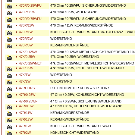
470R/0.25WFU
470 Ohm / 0.25WFU, SICHERUNGSWIDERSTAND
470R/0.5W
470 Ohm / 0.5W, WIDERSTAND
470R/0.75WFU
470 Ohm / 0.75WFU, SICHERUNGSWIDERSTAND
470R/11W
470 Ohm / 11W, KERAMIKWIDERSTÄNDE
470R/1W
KOHLESCHICHT-WIDERSTAND 5% TOLERANZ 1 WAT
470R/2W
WIDERSTAND
470R/5W
KERAMIKWIDERSTÄNDE
47K/0.125W
47k Ohm / 0.125W, METALLSCHICHT-WIDERSTAND 1
47K/0.25W
47k Ohm / 0.25W, WIDERSTAND
47K/0.25WMET
47k Ohm / 0.25WMET, METALLSCHICHT-WIDERSTAND
47K/0.5W
47k Ohm / 0.5W, KOHLESCHICHT-WIDERSTAND
47K/1W
WIDERSTAND
47K/2W
WIDERSTAND
47RHORS
POTENTIOMETER KLEIN = 50R HOR S
47R/0.25W
47 Ohm / 0.25W, KOHLESCHICHT-WIDERSTAND
47R/0.25WF
47 Ohm / 0.25WF, SICHERUNGSWIDERSTAND
47R/0.5W
47 Ohm / 0.5W, KOHLESCHICHT-WIDERSTAND
47R/11W
KERAMIKWIDERSTÄNDE
47R/17W
KERAMIKWIDERSTÄNDE
47R/1W
KOHLESCHICHT-WIDERSTAND 1 WATT
47R/2W
KOHLESCHICHT-WIDERSTAND