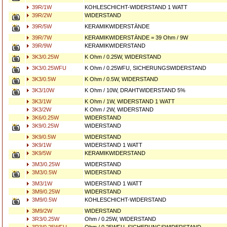
39R/1W
KOHLESCHICHT-WIDERSTAND 1 WATT
39R/2W
WIDERSTAND
39R/5W
KERAMIKWIDERSTÄNDE
39R/7W
KERAMIKWIDERSTÄNDE = 39 Ohm / 9W
39R/9W
KERAMIKWIDERSTAND
3K3/0.25W
K Ohm / 0.25W, WIDERSTAND
3K3/0.25WFU
K Ohm / 0.25WFU, SICHERUNGSWIDERSTAND
3K3/0.5W
K Ohm / 0.5W, WIDERSTAND
3K3/10W
K Ohm / 10W, DRAHTWIDERSTAND 5%
3K3/1W
K Ohm / 1W, WIDERSTAND 1 WATT
3K3/2W
K Ohm / 2W, WIDERSTAND
3K6/0.25W
WIDERSTAND
3K9/0.25W
WIDERSTAND
3K9/0.5W
WIDERSTAND
3K9/1W
WIDERSTAND 1 WATT
3K9/5W
KERAMIKWIDERSTAND
3M3/0.25W
WIDERSTAND
3M3/0.5W
WIDERSTAND
3M3/1W
WIDERSTAND 1 WATT
3M9/0.25W
WIDERSTAND
3M9/0.5W
KOHLESCHICHT-WIDERSTAND
3M9/2W
WIDERSTAND
3R3/0.25W
Ohm / 0.25W, WIDERSTAND