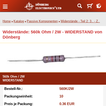
Home
Katalog
Passive Komponenten
Widerstände - Teil 2: 3.. - Z..
Widerstände: 560k Ohm / 2W - WIDERSTAND von
Dönberg
560k Ohm / 2W
WIDERSTAND
Bestell-Nr.:
560K/2W
Packungseinheit:
10
Preis je Packung:
0.36 EUR