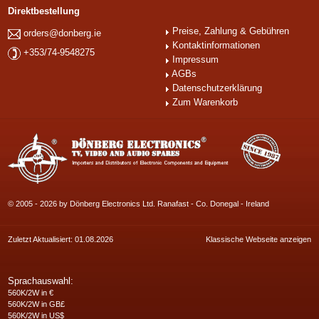
Direktbestellung
Preise, Zahlung & Gebühren
orders@donberg.ie
Kontaktinformationen
+353/74-9548275
Impressum
AGBs
Datenschutzerklärung
Zum Warenkorb
© 2005 - 2026 by Dönberg Electronics Ltd. Ranafast - Co. Donegal - Ireland
Zuletzt Aktualisiert: 01.08.2026
Klassische Webseite anzeigen
Sprachauswahl:
560K/2W in €
560K/2W in GB£
560K/2W in US$