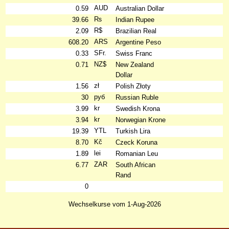
AUD
0.59
Australian Dollar
₨
39.66
Indian Rupee
R$
2.09
Brazilian Real
ARS
608.20
Argentine Peso
SFr.
0.33
Swiss Franc
NZ$
0.71
New Zealand
Dollar
zł
1.56
Polish Złoty
руб
30
Russian Ruble
kr
3.99
Swedish Krona
kr
3.94
Norwegian Krone
YTL
19.39
Turkish Lira
Kč
8.70
Czeck Koruna
lei
1.89
Romanian Leu
ZAR
6.77
South African
Rand
0
Wechselkurse vom 1-Aug-2026