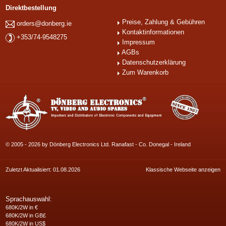
Direktbestellung
Preise, Zahlung & Gebühren
orders@donberg.ie
Kontaktinformationen
+353/74-9548275
Impressum
AGBs
Datenschutzerklärung
Zum Warenkorb
© 2005 - 2026 by Dönberg Electronics Ltd. Ranafast - Co. Donegal - Ireland
Zuletzt Aktualisiert: 01.08.2026
Klassische Webseite anzeigen
Sprachauswahl:
680K/2W in €
680K/2W in GB£
680K/2W in US$