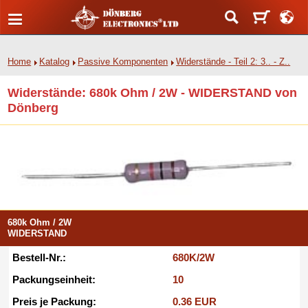
Home
Katalog
Passive Komponenten
Widerstände - Teil 2: 3.. - Z..
Widerstände: 680k Ohm / 2W - WIDERSTAND von
Dönberg
680k Ohm / 2W
WIDERSTAND
Bestell-Nr.:
680K/2W
Packungseinheit:
10
Preis je Packung:
0.36 EUR