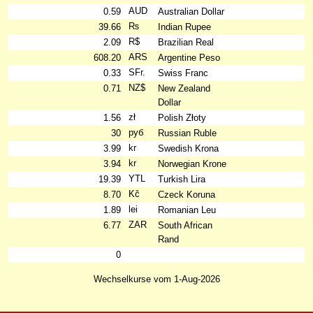
AUD
0.59
Australian Dollar
₨
39.66
Indian Rupee
R$
2.09
Brazilian Real
ARS
608.20
Argentine Peso
SFr.
0.33
Swiss Franc
NZ$
0.71
New Zealand
Dollar
zł
1.56
Polish Złoty
руб
30
Russian Ruble
kr
3.99
Swedish Krona
kr
3.94
Norwegian Krone
YTL
19.39
Turkish Lira
Kč
8.70
Czeck Koruna
lei
1.89
Romanian Leu
ZAR
6.77
South African
Rand
0
Wechselkurse vom 1-Aug-2026