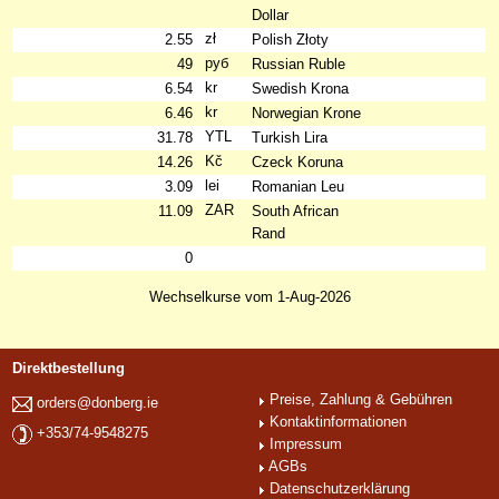
Dollar
zł
2.55
Polish Złoty
руб
49
Russian Ruble
kr
6.54
Swedish Krona
kr
6.46
Norwegian Krone
YTL
31.78
Turkish Lira
Kč
14.26
Czeck Koruna
lei
3.09
Romanian Leu
ZAR
11.09
South African
Rand
0
Wechselkurse vom 1-Aug-2026
Direktbestellung
Preise, Zahlung & Gebühren
orders@donberg.ie
Kontaktinformationen
+353/74-9548275
Impressum
AGBs
Datenschutzerklärung