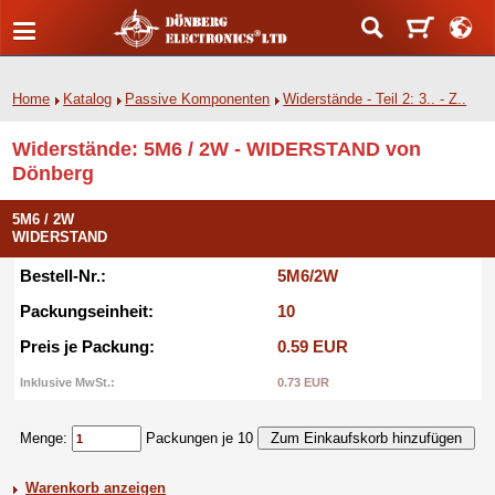
Home
Katalog
Passive Komponenten
Widerstände - Teil 2: 3.. - Z..
Widerstände: 5M6 / 2W - WIDERSTAND von
Dönberg
5M6 / 2W
WIDERSTAND
Bestell-Nr.:
5M6/2W
Packungseinheit:
10
Preis je Packung:
0.59 EUR
Inklusive MwSt.:
0.73 EUR
Menge:
Packungen je 10
Warenkorb anzeigen