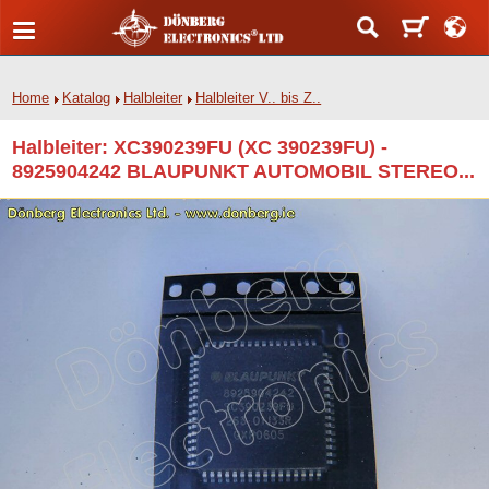
Home
Katalog
Halbleiter
Halbleiter V.. bis Z..
Halbleiter: XC390239FU (XC 390239FU) -
8925904242 BLAUPUNKT AUTOMOBIL STEREO...