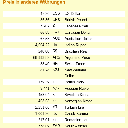
Preis in anderen Währungen
US$
47.26
US Dollar
UK£
35.36
British Pound
¥
7,707
Japanese Yen
CAD
66.58
Canadian Dollar
AUD
67.58
Australian Dollar
₨
4,564.22
Indian Rupee
R$
240.08
Brazilian Real
ARS
69,993.82
Argentine Peso
SFr.
38.40
Swiss Franc
NZ$
81.24
New Zealand
Dollar
zł
179.39
Polish Złoty
руб
3,441
Russian Ruble
kr
458.94
Swedish Krona
kr
453.53
Norwegian Krone
YTL
2,231.66
Turkish Lira
Kč
1,001.20
Czeck Koruna
lei
217.01
Romanian Leu
ZAR
778.69
South African