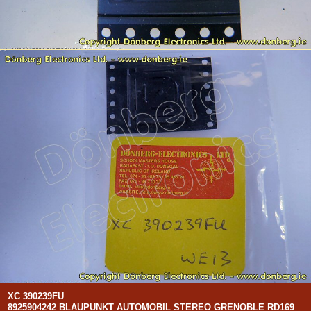
XC 390239FU
8925904242 BLAUPUNKT AUTOMOBIL STEREO GRENOBLE RD169