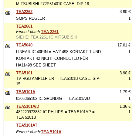
MITSUBISHI 272P514010 CASE: DIP-16
TEA2262
3.90 €
SMPS REGLER
1
TEA2661
Ersetzt durch:
TEA 2261
SIEHE: TEA 2261 IC MITSUBISHI
TEA5040
17.01 €
LINEAR-IC 40PIN = HA11498 KONTAKT 1 UND
1
KONTAKT 42 NICHT CONNECTED FÜR
HA11498 SEE SHEET
TEA5101
3.90 €
TV RGB AMPLLFIER = TEA5101B CASE: SIP-
1
15
TEA5101A
1.79 €
8305365102 IC GRUNDIG = TEA5101A/D
1
TEA5101A/D
1.36 €
482220973832 IC PHILIPS = TEA 5101AP =
1
TEA 5101B
TEA5101AT
Ersetzt durch:
TEA 5101A