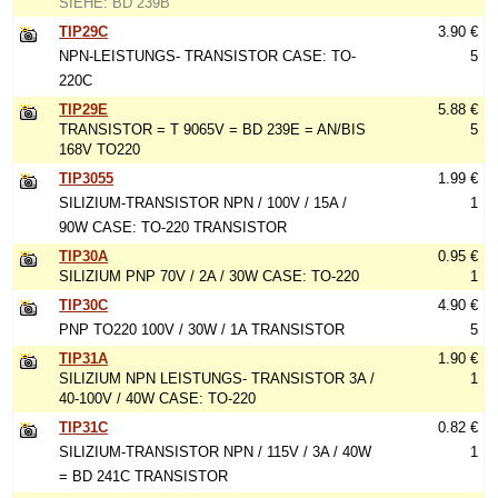
SIEHE: BD 239B
TIP29C
3.90 €
NPN-LEISTUNGS- TRANSISTOR CASE: TO-
5
220C
TIP29E
5.88 €
TRANSISTOR = T 9065V = BD 239E = AN/BIS
5
168V TO220
TIP3055
1.99 €
SILIZIUM-TRANSISTOR NPN / 100V / 15A /
1
90W CASE: TO-220 TRANSISTOR
TIP30A
0.95 €
SILIZIUM PNP 70V / 2A / 30W CASE: TO-220
1
TIP30C
4.90 €
PNP TO220 100V / 30W / 1A TRANSISTOR
5
TIP31A
1.90 €
SILIZIUM NPN LEISTUNGS- TRANSISTOR 3A /
1
40-100V / 40W CASE: TO-220
TIP31C
0.82 €
SILIZIUM-TRANSISTOR NPN / 115V / 3A / 40W
1
= BD 241C TRANSISTOR