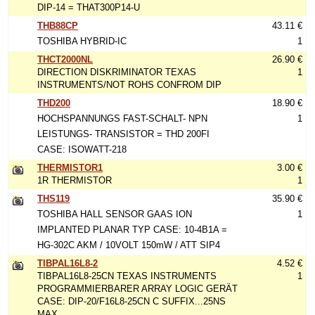
DIP-14 = THAT300P14-U
THB88CP
43.11 €
TOSHIBA HYBRID-IC
1
THCT2000NL
26.90 €
DIRECTION DISKRIMINATOR TEXAS
1
INSTRUMENTS/NOT ROHS CONFROM DIP
THD200
18.90 €
HOCHSPANNUNGS FAST-SCHALT- NPN
1
LEISTUNGS- TRANSISTOR = THD 200FI
CASE: ISOWATT-218
THERMISTOR1
3.00 €
1R THERMISTOR
1
THS119
35.90 €
TOSHIBA HALL SENSOR GAAS ION
1
IMPLANTED PLANAR TYP CASE: 10-4B1A =
HG-302C AKM / 10VOLT 150mW / ATT SIP4
TIBPAL16L8-2
4.52 €
TIBPAL16L8-25CN TEXAS INSTRUMENTS
1
PROGRAMMIERBARER ARRAY LOGIC GERÄT
CASE: DIP-20/F16L8-25CN C SUFFIX...25NS
MAX