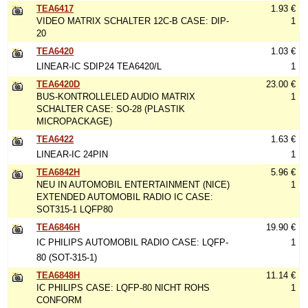
TEA6417
1.93 €
VIDEO MATRIX SCHALTER 12C-B CASE: DIP-
1
20
TEA6420
1.03 €
LINEAR-IC SDIP24 TEA6420/L
1
TEA6420D
23.00 €
BUS-KONTROLLELED AUDIO MATRIX
1
SCHALTER CASE: SO-28 (PLASTIK
MICROPACKAGE)
TEA6422
1.63 €
LINEAR-IC 24PIN
1
TEA6842H
5.96 €
NEU IN AUTOMOBIL ENTERTAINMENT (NICE)
1
EXTENDED AUTOMOBIL RADIO IC CASE:
SOT315-1 LQFP80
TEA6846H
19.90 €
IC PHILIPS AUTOMOBIL RADIO CASE: LQFP-
1
80 (SOT-315-1)
TEA6848H
11.14 €
IC PHILIPS CASE: LQFP-80 NICHT ROHS
1
CONFORM