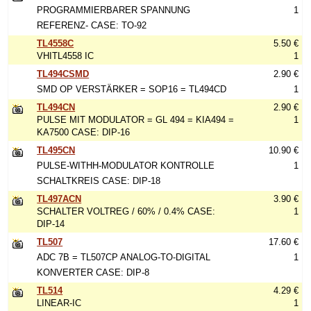
PROGRAMMIERBARER SPANNUNG
1
REFERENZ- CASE: TO-92
TL4558C
5.50 €
VHITL4558 IC
1
TL494CSMD
2.90 €
SMD OP VERSTÄRKER = SOP16 = TL494CD
1
TL494CN
2.90 €
PULSE MIT MODULATOR = GL 494 = KIA494 =
1
KA7500 CASE: DIP-16
TL495CN
10.90 €
PULSE-WITHH-MODULATOR KONTROLLE
1
SCHALTKREIS CASE: DIP-18
TL497ACN
3.90 €
SCHALTER VOLTREG / 60% / 0.4% CASE:
1
DIP-14
TL507
17.60 €
ADC 7B = TL507CP ANALOG-TO-DIGITAL
1
KONVERTER CASE: DIP-8
TL514
4.29 €
LINEAR-IC
1