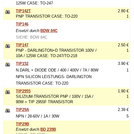
125W CASE: TO-247
TIP142T
2.80 €
PNP TRANSISTOR CASE: TO-220
1
TIP146
Ersetzt durch:
BDW 84C
SIEHE: BDW 84C
TIP147
2.50 €
PNP - DARLINGTON+D TRANSISTOR 100V /
1
10A / 125W CASE: TO-247/TO-218
TIP152
3.90 €
N.DARL + DIODE ODE / 400 / 400V / 7A / 80W
1
NPN SILICON LEISTUNGS- DARLINGTON
TRANSISTOR CASE: TO-220
TIP2955
1.90 €
SILIZIUM-TRANSISTOR PNP / 100V / 15A /
1
90W = TIP 2955F TRANSISTOR
TIP29A
2.39 €
NPN / 28-60V / 1A / 30W
5
TIP29B
Ersetzt durch:
BD 239B