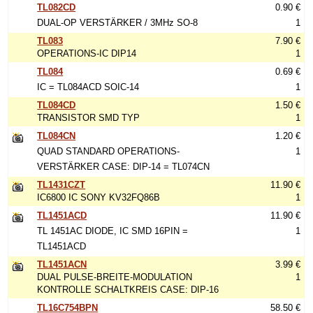
TL082CD
0.90 €
DUAL-OP VERSTÄRKER / 3MHz SO-8
1
TL083
7.90 €
OPERATIONS-IC DIP14
1
TL084
0.69 €
IC = TL084ACD SOIC-14
1
TL084CD
1.50 €
TRANSISTOR SMD TYP
1
TL084CN
1.20 €
QUAD STANDARD OPERATIONS-
1
VERSTÄRKER CASE: DIP-14 = TL074CN
TL1431CZT
11.90 €
IC6800 IC SONY KV32FQ86B
1
TL1451ACD
11.90 €
TL 1451AC DIODE, IC SMD 16PIN =
1
TL1451ACD
TL1451ACN
3.99 €
DUAL PULSE-BREITE-MODULATION
1
KONTROLLE SCHALTKREIS CASE: DIP-16
TL16C754BPN
58.50 €