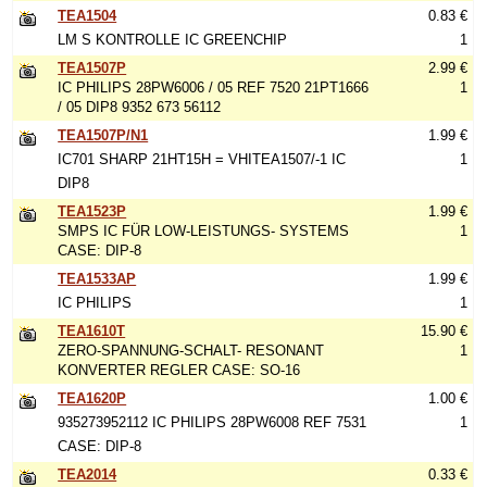
TEA1504
0.83 €
LM S KONTROLLE IC GREENCHIP
1
TEA1507P
2.99 €
IC PHILIPS 28PW6006 / 05 REF 7520 21PT1666
1
/ 05 DIP8 9352 673 56112
TEA1507P/N1
1.99 €
IC701 SHARP 21HT15H = VHITEA1507/-1 IC
1
DIP8
TEA1523P
1.99 €
SMPS IC FÜR LOW-LEISTUNGS- SYSTEMS
1
CASE: DIP-8
TEA1533AP
1.99 €
IC PHILIPS
1
TEA1610T
15.90 €
ZERO-SPANNUNG-SCHALT- RESONANT
1
KONVERTER REGLER CASE: SO-16
TEA1620P
1.00 €
935273952112 IC PHILIPS 28PW6008 REF 7531
1
CASE: DIP-8
TEA2014
0.33 €