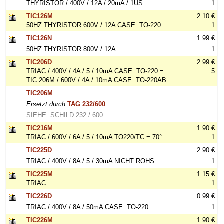
THYRISTOR / 400V / 12A / 20mA / 1US
1
TIC126M
2.10 €
50HZ THYRISTOR 600V / 12A CASE: TO-220
1
TIC126N
1.99 €
50HZ THYRISTOR 800V / 12A
1
TIC206D
2.99 €
TRIAC / 400V / 4A / 5 / 10mA CASE: TO-220 =
5
TIC 206M / 600V / 4A / 10mA CASE: TO-220AB
TIC206M
Ersetzt durch:
TAG 232/600
SIEHE: SCHILD 232 / 600
TIC216M
1.90 €
TRIAC / 600V / 6A / 5 / 10mA TO220/TC = 70°
1
TIC225D
2.90 €
TRIAC / 400V / 8A / 5 / 30mA NICHT ROHS
1
TIC225M
1.15 €
TRIAC
1
TIC226D
0.99 €
TRIAC / 400V / 8A / 50mA CASE: TO-220
1
TIC226M
1.90 €