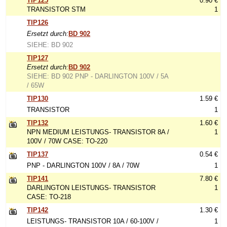
TIP125
0.90 €
TRANSISTOR STM
1
TIP126
Ersetzt durch:
BD 902
SIEHE: BD 902
TIP127
Ersetzt durch:
BD 902
SIEHE: BD 902 PNP - DARLINGTON 100V / 5A
/ 65W
TIP130
1.59 €
TRANSISTOR
1
TIP132
1.60 €
NPN MEDIUM LEISTUNGS- TRANSISTOR 8A /
1
100V / 70W CASE: TO-220
TIP137
0.54 €
PNP - DARLINGTON 100V / 8A / 70W
1
TIP141
7.80 €
DARLINGTON LEISTUNGS- TRANSISTOR
1
CASE: TO-218
TIP142
1.30 €
LEISTUNGS- TRANSISTOR 10A / 60-100V /
1