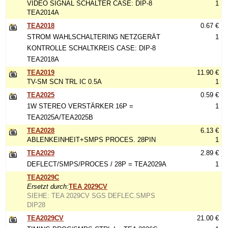
VIDEO SIGNAL SCHALTER CASE: DIP-8
1
TEA2014A
TEA2018
0.67 €
STROM WAHLSCHALTERING NETZGERÄT
1
KONTROLLE SCHALTKREIS CASE: DIP-8
TEA2018A
TEA2019
11.90 €
TV-SM SCN TRL IC 0.5A
1
TEA2025
0.59 €
1W STEREO VERSTÄRKER 16P =
1
TEA2025A/TEA2025B
TEA2028
6.13 €
ABLENKEINHEIT+SMPS PROCES. 28PIN
1
TEA2029
2.89 €
DEFLECT/SMPS/PROCES / 28P = TEA2029A
1
TEA2029C
Ersetzt durch:
TEA 2029CV
SIEHE: TEA 2029CV SGS DEFLEC.SMPS
DIP28
TEA2029CV
21.00 €