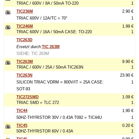
TRIAC / 600V / 8A / 50mA TO-220
1
TIC236M
2.90 €
TRIAC 600V / 12A/TC = 70°
1
TIC246M
1.99 €
TRIAC 600V / 16A / 50mA CASE: TO-220
1
TIC263D
Ersetzt durch:
TIC 263M
SIEHE: TIC 263M
TIC263M
9.90 €
TRIAC / 600V / 25A / 50mA TIC263N
1
TIC263N
23.90 €
SILICON TRIAC VDRM = 800V/IT = 25A CASE:
1
SOT-93
TIC272SMD
1.09 €
TRIAC SMD = TLC 272
1
TIC44
1.90 €
50HZ-THYRISTOR 30V / 0.43A T092 = TIC44U
1
TIC45
0.20 €
50HZ-THYRISTOR 60V / 0.43A
1