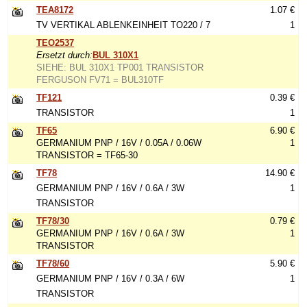
TEA8172
1.07 €
TV VERTIKAL ABLENKEINHEIT TO220 / 7
1
TEO2537
Ersetzt durch:
BUL 310X1
SIEHE: BUL 310X1 TP001 TRANSISTOR
FERGUSON FV71 = BUL310TF
TF121
0.39 €
TRANSISTOR
1
TF65
6.90 €
GERMANIUM PNP / 16V / 0.05A / 0.06W
1
TRANSISTOR = TF65-30
TF78
14.90 €
GERMANIUM PNP / 16V / 0.6A / 3W
1
TRANSISTOR
TF78/30
0.79 €
GERMANIUM PNP / 16V / 0.6A / 3W
1
TRANSISTOR
TF78/60
5.90 €
GERMANIUM PNP / 16V / 0.3A / 6W
1
TRANSISTOR