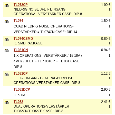
TL072CP
1.90 €
NIEDRIG NOISE JFET- EINGANG
1
OPERATIONAL VERSTÄRKER CASE: DIP-8
TL074
1.50 €
QUAD NIEDRIG NOISE OPERATIONS-
1
VERSTÄRKER = TL074CN CASE: DIP-14
TL074CSMD
0.89 €
IC SMD PACKAGE
1
TL081CN
0.94 €
1 X OPERATIONS- VERSTÄRKER / 15-18V /
1
4MHz / JFET = TLP 081CP = TL 081 CASE:
DIP-8
TL081CP
1.12 €
JFET- EINGANG GENERAL-PURPOSE
1
OPERATIONS-VERSTÄRKER CASE: DIP-8
TL081DCP
2.90 €
IC STM
1
TL082
2.41 €
DUAL OPERATIONS-VERSTÄRKER
1
TL082CN/TL082CP CASE: DIP-8