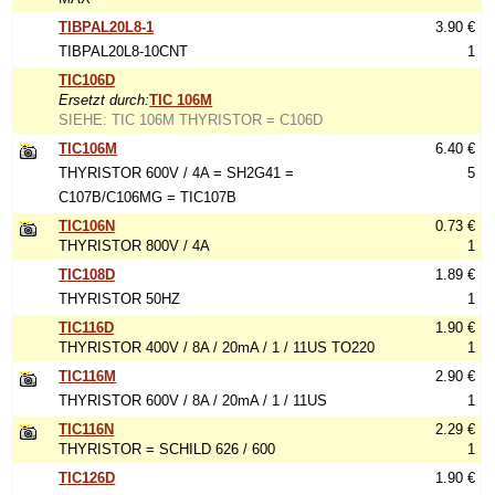
TIBPAL20L8-1
3.90 €
TIBPAL20L8-10CNT
1
TIC106D
Ersetzt durch:
TIC 106M
SIEHE: TIC 106M THYRISTOR = C106D
TIC106M
6.40 €
THYRISTOR 600V / 4A = SH2G41 =
5
C107B/C106MG = TIC107B
TIC106N
0.73 €
THYRISTOR 800V / 4A
1
TIC108D
1.89 €
THYRISTOR 50HZ
1
TIC116D
1.90 €
THYRISTOR 400V / 8A / 20mA / 1 / 11US TO220
1
TIC116M
2.90 €
THYRISTOR 600V / 8A / 20mA / 1 / 11US
1
TIC116N
2.29 €
THYRISTOR = SCHILD 626 / 600
1
TIC126D
1.90 €