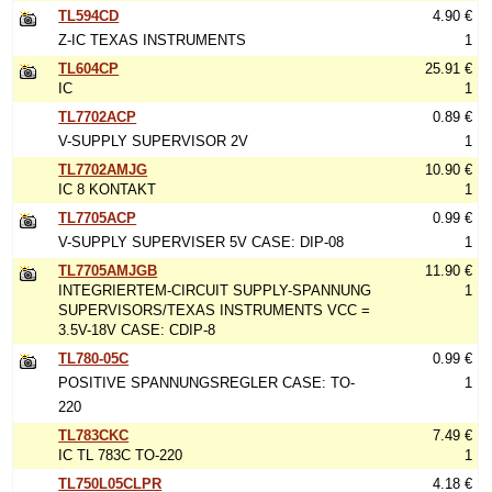
TL594CD
4.90 €
Z-IC TEXAS INSTRUMENTS
1
TL604CP
25.91 €
IC
1
TL7702ACP
0.89 €
V-SUPPLY SUPERVISOR 2V
1
TL7702AMJG
10.90 €
IC 8 KONTAKT
1
TL7705ACP
0.99 €
V-SUPPLY SUPERVISER 5V CASE: DIP-08
1
TL7705AMJGB
11.90 €
INTEGRIERTEM-CIRCUIT SUPPLY-SPANNUNG
1
SUPERVISORS/TEXAS INSTRUMENTS VCC =
3.5V-18V CASE: CDIP-8
TL780-05C
0.99 €
POSITIVE SPANNUNGSREGLER CASE: TO-
1
220
TL783CKC
7.49 €
IC TL 783C TO-220
1
TL750L05CLPR
4.18 €