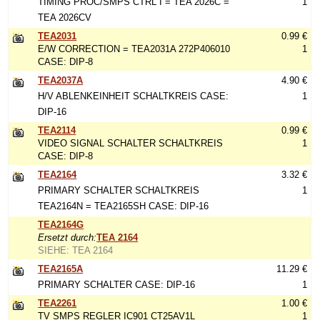
TIMING PROC/SMPS CTRL I = TEA 2026C =
1
TEA 2026CV
TEA2031
0.99 €
E/W CORRECTION = TEA2031A 272P406010
1
CASE: DIP-8
TEA2037A
4.90 €
H/V ABLENKEINHEIT SCHALTKREIS CASE:
1
DIP-16
TEA2114
0.99 €
VIDEO SIGNAL SCHALTER SCHALTKREIS
1
CASE: DIP-8
TEA2164
3.32 €
PRIMARY SCHALTER SCHALTKREIS
1
TEA2164N = TEA2165SH CASE: DIP-16
TEA2164G
Ersetzt durch:
TEA 2164
SIEHE: TEA 2164
TEA2165A
11.29 €
PRIMARY SCHALTER CASE: DIP-16
1
TEA2261
1.00 €
TV SMPS REGLER IC901 CT25AV1L
1