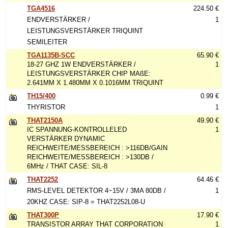
TGA4516
224.50 €
ENDVERSTÄRKER /
1
LEISTUNGSVERSTÄRKER TRIQUINT
SEMILEITER
TGA1135B-SCC
65.90 €
18-27 GHZ 1W ENDVERSTÄRKER /
1
LEISTUNGSVERSTÄRKER CHIP MAßE:
2.641MM X 1.480MM X 0.1016MM TRIQUINT
TH15/400
0.99 €
THYRISTOR
1
THAT2150A
49.90 €
IC SPANNUNG-KONTROLLELED
1
VERSTÄRKER DYNAMIC
REICHWEITE/MESSBEREICH : >116DB/GAIN
REICHWEITE/MESSBEREICH : >130DB /
6MHz / THAT CASE: SIL-8
THAT2252
64.46 €
RMS-LEVEL DETEKTOR 4~15V / 3MA 80DB /
1
20KHZ CASE: SIP-8 = THAT2252L08-U
THAT300P
17.90 €
TRANSISTOR ARRAY THAT CORPORATION
1