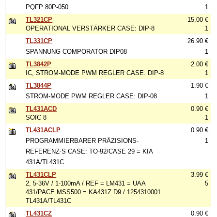
PQFP 80P-050
1
TL321CP
15.00 €
OPERATIONAL VERSTÄRKER CASE: DIP-8
1
TL331CP
26.90 €
SPANNUNG COMPORATOR DIP08
1
TL3842P
2.00 €
IC, STROM-MODE PWM REGLER CASE: DIP-8
1
TL3844P
1.90 €
STROM-MODE PWM REGLER CASE: DIP-08
1
TL431ACD
0.90 €
SOIC 8
1
TL431ACLP
0.90 €
PROGRAMMIERBARER PRÄZISIONS-
1
REFERENZ-S CASE: TO-92/CASE 29 = KIA
431A/TL431C
TL431CLP
3.99 €
2, 5-36V / 1-100mA / REF = LM431 = UAA
5
431/PACE MSS500 = KA431Z D9 / 1254310001
TL431A/TL431C
TL431CZ
0.90 €