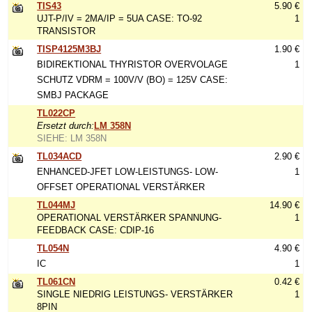
TIS43
5.90 €
UJT-P/IV = 2MA/IP = 5UA CASE: TO-92
1
TRANSISTOR
TISP4125M3BJ
1.90 €
BIDIREKTIONAL THYRISTOR OVERVOLAGE
1
SCHUTZ VDRM = 100V/V (BO) = 125V CASE:
SMBJ PACKAGE
TL022CP
Ersetzt durch:
LM 358N
SIEHE: LM 358N
TL034ACD
2.90 €
ENHANCED-JFET LOW-LEISTUNGS- LOW-
1
OFFSET OPERATIONAL VERSTÄRKER
TL044MJ
14.90 €
OPERATIONAL VERSTÄRKER SPANNUNG-
1
FEEDBACK CASE: CDIP-16
TL054N
4.90 €
IC
1
TL061CN
0.42 €
SINGLE NIEDRIG LEISTUNGS- VERSTÄRKER
1
8PIN