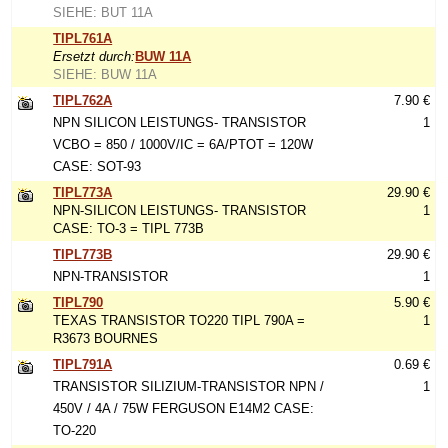
SIEHE: BUT 11A
TIPL761A
Ersetzt durch:
BUW 11A
SIEHE: BUW 11A
TIPL762A
7.90 €
NPN SILICON LEISTUNGS- TRANSISTOR
1
VCBO = 850 / 1000V/IC = 6A/PTOT = 120W
CASE: SOT-93
TIPL773A
29.90 €
NPN-SILICON LEISTUNGS- TRANSISTOR
1
CASE: TO-3 = TIPL 773B
TIPL773B
29.90 €
NPN-TRANSISTOR
1
TIPL790
5.90 €
TEXAS TRANSISTOR TO220 TIPL 790A =
1
R3673 BOURNES
TIPL791A
0.69 €
TRANSISTOR SILIZIUM-TRANSISTOR NPN /
1
450V / 4A / 75W FERGUSON E14M2 CASE:
TO-220