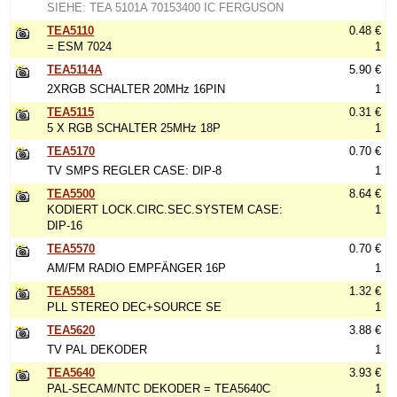
SIEHE: TEA 5101A 70153400 IC FERGUSON
TEA5110
0.48 €
= ESM 7024
1
TEA5114A
5.90 €
2XRGB SCHALTER 20MHz 16PIN
1
TEA5115
0.31 €
5 X RGB SCHALTER 25MHz 18P
1
TEA5170
0.70 €
TV SMPS REGLER CASE: DIP-8
1
TEA5500
8.64 €
KODIERT LOCK.CIRC.SEC.SYSTEM CASE:
1
DIP-16
TEA5570
0.70 €
AM/FM RADIO EMPFÄNGER 16P
1
TEA5581
1.32 €
PLL STEREO DEC+SOURCE SE
1
TEA5620
3.88 €
TV PAL DEKODER
1
TEA5640
3.93 €
PAL-SECAM/NTC DEKODER = TEA5640C
1