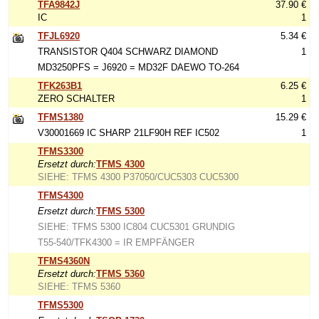
TFA9842J
37.90 €
IC
1
TFJL6920
5.34 €
TRANSISTOR Q404 SCHWARZ DIAMOND
1
MD3250PFS = J6920 = MD32F DAEWO TO-264
TFK263B1
6.25 €
ZERO SCHALTER
1
TFMS1380
15.29 €
V30001669 IC SHARP 21LF90H REF IC502
1
TFMS3300
Ersetzt durch:
TFMS 4300
SIEHE: TFMS 4300 P37050/CUC5303 CUC5300
TFMS4300
Ersetzt durch:
TFMS 5300
SIEHE: TFMS 5300 IC804 CUC5301 GRUNDIG
T55-540/TFK4300 = IR EMPFÄNGER
TFMS4360N
Ersetzt durch:
TFMS 5360
SIEHE: TFMS 5360
TFMS5300