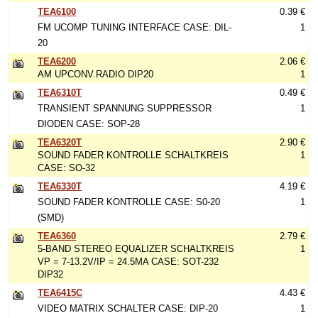
TEA6100
0.39 €
FM UCOMP TUNING INTERFACE CASE: DIL-
1
20
TEA6200
2.06 €
AM UPCONV.RADIO DIP20
1
TEA6310T
0.49 €
TRANSIENT SPANNUNG SUPPRESSOR
1
DIODEN CASE: SOP-28
TEA6320T
2.90 €
SOUND FADER KONTROLLE SCHALTKREIS
1
CASE: SO-32
TEA6330T
4.19 €
SOUND FADER KONTROLLE CASE: S0-20
1
(SMD)
TEA6360
2.79 €
5-BAND STEREO EQUALIZER SCHALTKREIS
1
VP = 7-13.2V/IP = 24.5MA CASE: SOT-232
DIP32
TEA6415C
4.43 €
VIDEO MATRIX SCHALTER CASE: DIP-20
1