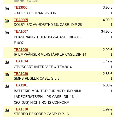
SIEHE: BU 126
TE13003
3.90 €
= MJE13003 TRANSISTOR
1
TEA0665
14.90 €
DOLBY B/C AV 6DB/THD 3% CASE: DIP-28
1
TEA1007
34.90 €
PHASENANSTEUERUNGS-CASE: DIP-08 =
1
E1007
TEA1009
2.90 €
IR EMPFÄNGER VERSTÄRKER CASE.DIP-14
1
TEA1014
1.47 €
CTV/SCART INTERFACE = TEA2014
1
TEA1039
2.86 €
SMPS REGLER CASE: SIL-9
1
TEA1101
6.00 €
BATTERIE MONITOR FÜR NICD UND NIMH
1
LADEGERÄTS/PHILIPS CASE: DIL-16
(SOT38G) NICHT ROHS CONFORM
TEA1330
1.99 €
STEREO DEKODER CASE: DIP-16
1