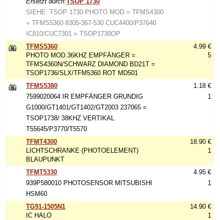
Ersetzt durch:
TSOP 1730
SIEHE: TSOP 1730 PHOTO MOD = TFMS4300
= TFMS5360 8305-367-530 CUC4400/P37640
IC810/CUC7301 = TSOP1730OP
TFMS5360
4.99 €
PHOTO MOD.36KHZ EMPFÄNGER =
5
TFMS4360N/SCHWARZ DIAMOND BD21T =
TSOP1736/SLX/TFM5360 ROT MD501
TFMS5380
1.18 €
7599020064 IR EMPFÄNGER GRUNDIG
1
G1000/GT1401/GT1402/GT2003 237065 =
TSOP1738/ 38KHZ VERTIKAL
T55645/P3770/T5570
TFMT4300
18.90 €
LICHTSCHRANKE (PHOTOELEMENT)
1
BLAUPUNKT
TFMT5330
4.95 €
939P580010 PHOTOSENSOR MITSUBISHI
1
HSM60
TG91-1505N1
14.90 €
IC HALO
1