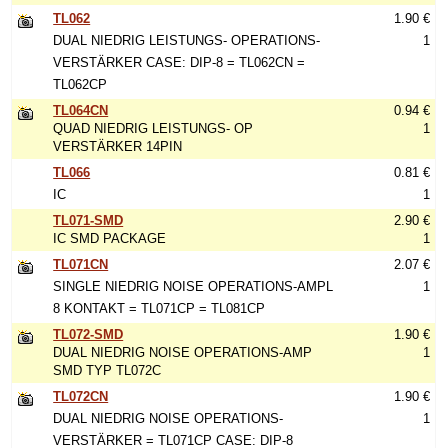
TL062
1.90 €
DUAL NIEDRIG LEISTUNGS- OPERATIONS-
1
VERSTÄRKER CASE: DIP-8 = TL062CN =
TL062CP
TL064CN
0.94 €
QUAD NIEDRIG LEISTUNGS- OP
1
VERSTÄRKER 14PIN
TL066
0.81 €
IC
1
TL071-SMD
2.90 €
IC SMD PACKAGE
1
TL071CN
2.07 €
SINGLE NIEDRIG NOISE OPERATIONS-AMPL
1
8 KONTAKT = TL071CP = TL081CP
TL072-SMD
1.90 €
DUAL NIEDRIG NOISE OPERATIONS-AMP
1
SMD TYP TL072C
TL072CN
1.90 €
DUAL NIEDRIG NOISE OPERATIONS-
1
VERSTÄRKER = TL071CP CASE: DIP-8