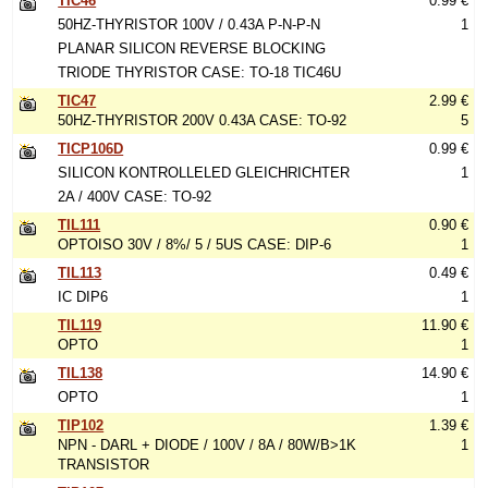
TIC46
0.99 €
50HZ-THYRISTOR 100V / 0.43A P-N-P-N
1
PLANAR SILICON REVERSE BLOCKING
TRIODE THYRISTOR CASE: TO-18 TIC46U
TIC47
2.99 €
50HZ-THYRISTOR 200V 0.43A CASE: TO-92
5
TICP106D
0.99 €
SILICON KONTROLLELED GLEICHRICHTER
1
2A / 400V CASE: TO-92
TIL111
0.90 €
OPTOISO 30V / 8%/ 5 / 5US CASE: DIP-6
1
TIL113
0.49 €
IC DIP6
1
TIL119
11.90 €
OPTO
1
TIL138
14.90 €
OPTO
1
TIP102
1.39 €
NPN - DARL + DIODE / 100V / 8A / 80W/B>1K
1
TRANSISTOR