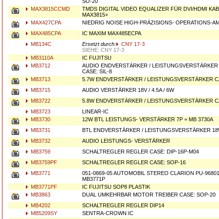
SO-20
MAX3815CCMD
TMDS DIGITAL VIDEO EQUALIZER FÜR DVI/HDMI KAB
MAX3815+
MAX427CPA
NIEDRIG NOISE HIGH-PRÄZISIONS- OPERATIONS-AM
MAX485CPA
IC MAXIM MAX485ECPA
MB134C
Ersetzt durch:
CNY 17-3
SIEHE: CNY 17-3
MB3110A
IC FUJITSU
MB3712
AUDIO ENDVERSTÄRKER / LEISTUNGSVERSTÄRKER 18V
CASE: SIL-8
MB3713
5.7W ENDVERSTÄRKER / LEISTUNGSVERSTÄRKER CA
MB3715
AUDIO VERSTÄRKER 18V / 4.5A / 6W
MB3722
5.8W ENDVERSTÄRKER / LEISTUNGSVERSTÄRKER CA
MB3723
LINEAR-IC
MB3730
12W BTL LEISTUNGS- VERSTÄRKER 7P = MB 3730A
MB3731
BTL ENDVERSTÄRKER / LEISTUNGSVERSTÄRKER 18W
MB3732
AUDIO LEISTUNGS- VERSTÄRKER
MB3759
SCHALTREGLER REGLER CASE: DIP-16P-M04
MB3759PF
SCHALTREGLER REGLER CASE: SOP-16
MB3771
051-0869-05 AUTOMOBIL STEREO CLARION PU-96801 
MB3771P
MB3771PF
IC FUJITSU SOP8 PLASTIK
MB3863
DUAL UMKEHRBAR MOTOR TREIBER CASE: SOP-20
MB4202
SCHALTREGLER REGLER DIP14
MB5209SY
SENTRA-CROWN IC