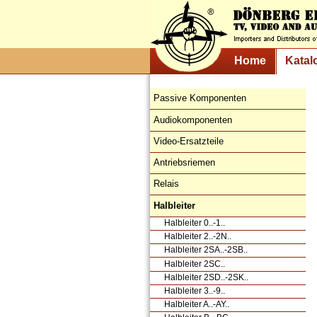
Home
Katal
Passive Komponenten
Audiokomponenten
Video-Ersatzteile
Antriebsriemen
Relais
Halbleiter
Halbleiter 0..-1..
Halbleiter 2..-2N..
Halbleiter 2SA..-2SB..
Halbleiter 2SC..
Halbleiter 2SD..-2SK..
Halbleiter 3..-9..
Halbleiter A..-AY..