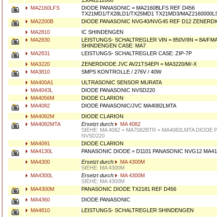
13042212000
MA2160LFS
DIODE PANASONIC = MA2160BLFS REF D456
TX21MD1/TX28LD1/TX25MD1 TX21MD3/MAZ2160000L
MA2200B
DIODE PANASONIC NVG40/NVG45 REF D12 ZENERDIO
MA2810
IC SHINDENGEN
MA2830
LEISTUNGS- SCHALTREGLER VIN = 850V/IIN = 8A/FM
SHINDENGEN CASE: MA7
MA2831
LEISTUNGS- SCHALTREGLER CASE: ZIP-7P
MA3220
ZENERDIODE JVC AV21TS4EPI = MA3220/M/-X
MA3810
SMPS KONTROLLE / 276V / 40W
MA400A1
ULTRASONIC SENSOR MURATA
MA4043L
DIODE PANASONIC NVSD220
MA4056M
DIODE CLARION
MA4082
DIODE PANASONIC/JVC MA4082LMTA
MA4082M
DIODE CLARION
MA4082MTA
Ersetzt durch:
MA 4082
SIEHE: MA 4082 = MA7082BTR = MA4082LMTA DIODE
NVSD220
MA4091
DIODE CLARION
MA4130L
PANASONIC DIODE = D1101 PANASONIC NVG12 MA41
MA4300
Ersetzt durch:
MA 4300M
SIEHE: MA 4300M
MA4300L
Ersetzt durch:
MA 4300M
SIEHE: MA 4300M
MA4300M
PANASONIC DIODE TX2181 REF D456
MA4360
DIODE PANASONIC
MA4810
LEISTUNGS- SCHALTREGLER SHINDENGEN