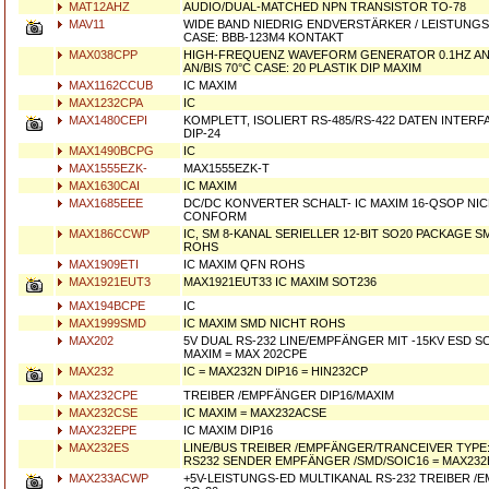
MAT12AHZ
AUDIO/DUAL-MATCHED NPN TRANSISTOR TO-78
MAV11
WIDE BAND NIEDRIG ENDVERSTÄRKER / LEISTUNG
CASE: BBB-123M4 KONTAKT
MAX038CPP
HIGH-FREQUENZ WAVEFORM GENERATOR 0.1HZ AN/B
AN/BIS 70°C CASE: 20 PLASTIK DIP MAXIM
MAX1162CCUB
IC MAXIM
MAX1232CPA
IC
MAX1480CEPI
KOMPLETT, ISOLIERT RS-485/RS-422 DATEN INTERF
DIP-24
MAX1490BCPG
IC
MAX1555EZK-
MAX1555EZK-T
MAX1630CAI
IC MAXIM
MAX1685EEE
DC/DC KONVERTER SCHALT- IC MAXIM 16-QSOP NI
CONFORM
MAX186CCWP
IC, SM 8-KANAL SERIELLER 12-BIT SO20 PACKAGE 
ROHS
MAX1909ETI
IC MAXIM QFN ROHS
MAX1921EUT3
MAX1921EUT33 IC MAXIM SOT236
MAX194BCPE
IC
MAX1999SMD
IC MAXIM SMD NICHT ROHS
MAX202
5V DUAL RS-232 LINE/EMPFÄNGER MIT -15KV ESD S
MAXIM = MAX 202CPE
MAX232
IC = MAX232N DIP16 = HIN232CP
MAX232CPE
TREIBER /EMPFÄNGER DIP16/MAXIM
MAX232CSE
IC MAXIM = MAX232ACSE
MAX232EPE
IC MAXIM DIP16
MAX232ES
LINE/BUS TREIBER /EMPFÄNGER/TRANCEIVER TYPE
RS232 SENDER EMPFÄNGER /SMD/SOIC16 = MAX232
MAX233ACWP
+5V-LEISTUNGS-ED MULTIKANAL RS-232 TREIBER /