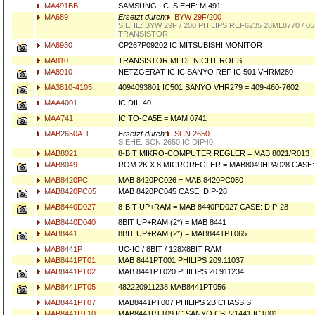
MA491BB
SAMSUNG I.C. SIEHE: M 491
MA689
Ersetzt durch:
BYW 29F/200
SIEHE: BYW 29F / 200 PHILIPS REF6235 28ML8770 / 0
TRANSISTOR
MA6930
CP267P09202 IC MITSUBISHI MONITOR
MA810
TRANSISTOR MEDL NICHT ROHS
MA8910
NETZGERÄT IC IC SANYO REF IC 501 VHRM280
MA3810-4105
4094093801 IC501 SANYO VHR279 = 409-460-7602
MAA4001
IC DIL-40
MAA741
IC TO-CA5E = MAM 0741
MAB2650A-1
Ersetzt durch:
SCN 2650
SIEHE: SCN 2650 IC DIP40
MAB8021
8-BIT MIKRO-COMPUTER REGLER = MAB 8021/R013
MAB8049
ROM 2K X 8 MICROREGLER = MAB8049HPA028 CASE: 
MAB8420PC
MAB 8420PC026 = MAB 8420PC050
MAB8420PC05
MAB 8420PC045 CASE: DIP-28
MAB8440D027
8-BIT UP+RAM = MAB 8440PD027 CASE: DIP-28
MAB8440D040
8BIT UP+RAM (2*) = MAB 8441
MAB8441
8BIT UP+RAM (2*) = MAB8441PT065
MAB8441P
UC-IC / 8BIT / 128X8BIT RAM
MAB8441PT01
MAB 8441PT001 PHILIPS 209.11037
MAB8441PT02
MAB 8441PT020 PHILIPS 20 911234
MAB8441PT05
482220911238 MAB8441PT056
MAB8441PT07
MAB8441PT007 PHILIPS 2B CHASSIS
MAB8441PT10
MAB8441PT109 IC SANYO CBP21441 IC1001