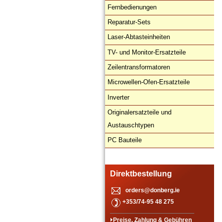
Fernbedienungen
Reparatur-Sets
Laser-Abtasteinheiten
TV- und Monitor-Ersatzteile
Zeilentransformatoren
Microwellen-Ofen-Ersatzteile
Inverter
Originalersatzteile und
Austauschtypen
PC Bauteile
Direktbestellung
orders@donberg.ie
+353/74-95 48 275
Preise, Zahlung & Gebühren