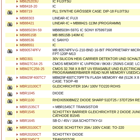
MB625203U
IC FUJITSU
MB8418-20
IC
MB8719
PLL SYNTHE GRÖSSER CASE: DIP-18 FUJITSU
MB88303
LINEAR-IC FUJI
MB88421
LINEAR-IC = MB88421-113M (PROGRAMM)
MB88503H-59
MB88503H-597G IC SONY 875997168
MB88515B
MB 88515B-140M IC
MB88536
IC SANYO
MB88551
IC
MB90574PFV
MB 90574PFV-G-210-BND 16-BIT PROPRIETARY MIC
FPT-120P-M13
MBD301
30V SILICON HEIß CARRIER DETEKTOR UND SCHALT
MBM27C64-25
CMOS MEMORY IC UVPROM / 8KX8 / 250NS CASE: LC
MBM27C256-25
CMOS 32.768 X 8-BIT UV ERASABLE UND ELECTRICA
PROGRAMMIERBARER READ NUR MEMORY USED/CA
MBM29F400TC7
MBM29F400TC70PFTN FLASH MEMORY 4M (512K X 8 / 
CASE: TSOP-48
MBR10100CT
GLEICHRICHTER 10A / 100V TO220 ROHS
MBR1045
DIODE
MBR1100
RHDX0590BMZZ DIODE SHARP 51DT25 / 37DT25H RE
MBR1535CT
= MBR1545CT TRANSISTOR
MBR1545
SCHOTTKY BARRIER GLEICHRICHTER 2 DIODE JU
CATHODE B1545
MBR1645
SB-D / 45V / 16A SCHOTTKY-GI
MBR20100CT
DIODE SCHOTTKY 20A / 100V CASE: TO-220
MBR20200CT
SCHOTTKY DIODE
MBR2045CT
TRANSISTOR