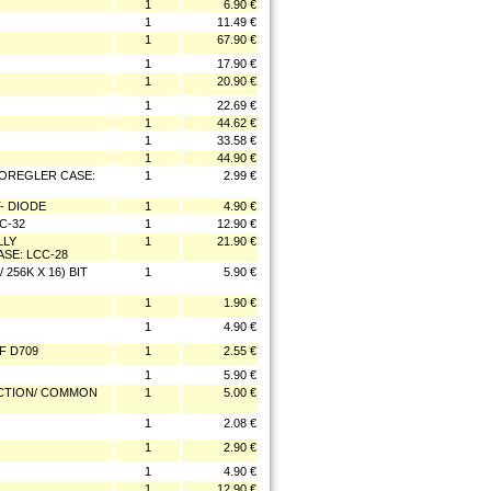
1
6.90 €
1
11.49 €
1
67.90 €
1
17.90 €
1
20.90 €
1
22.69 €
1
44.62 €
1
33.58 €
1
44.90 €
ROREGLER CASE:
1
2.99 €
- DIODE
1
4.90 €
C-32
1
12.90 €
LLY
1
21.90 €
SE: LCC-28
256K X 16) BIT
1
5.90 €
1
1.90 €
1
4.90 €
F D709
1
2.55 €
1
5.90 €
NCTION/ COMMON
1
5.00 €
1
2.08 €
1
2.90 €
1
4.90 €
1
12.90 €