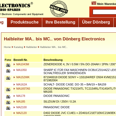
Mein Warenko
og
Produktsuche
Ihre Bestellung
Über Dönberg
Halbleiter MA.. bis MC.. von Dönberg Electronics
Home
Katalog
Halbleiter
Halbleiter MA.. bis MC..
Foto
Bestell-Nr.
Beschreibung
MA1043M
ZENERDIODE 4, 3V / 0.5W / 5% DO-204AH / 2PIN / 200
MA1050
SHARP IC FÜR FAX MASCHINEN OCBUCZ0144ZZ LEI
SCHALTREGLER SHINDENGEN
MA152WK
871940018 DIODE SONY = 1SS184/REF D504 KVM2151 
871982004
MA162A
SCHALT- DIODE CASE: DO-35 = BAV19 = BA159
MA165TA5
DIODE PANASONIC TX21S4TL TC21S4RL/TX14S4TL/T
MA165
MA178
DIODE PANASONIC
MA185
SILIZIUM DI / 250V / 0.2A
MA2100
PANASONIC DIODE
MA2120
D402 DIODE JVC C14E1 = ZD401/C21ET1EK/C21M3EK 