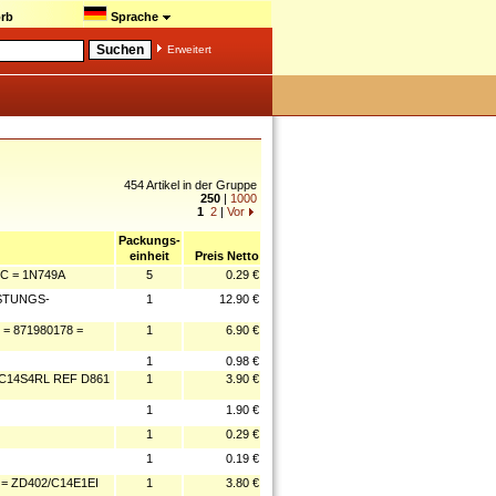
rb
Sprache
Erweitert
454 Artikel in der Gruppe
250
|
1000
1
2
|
Vor
Packungs-
einheit
Preis Netto
°C = 1N749A
5
0.29 €
STUNGS-
1
12.90 €
= 871980178 =
1
6.90 €
1
0.98 €
C14S4RL REF D861
1
3.90 €
1
1.90 €
1
0.29 €
1
0.19 €
= ZD402/C14E1EI
1
3.80 €