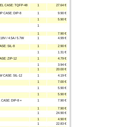
EL CASE: TQFP-48
1
27.64 €
P CASE: DIP-8
1
9.90 €
1
5.90 €
1
1
7.90 €
 / 4.5A / 5.7W
1
4.99 €
SE: SIL-8
1
2.90 €
1
1.31 €
SE: ZIP-12
1
4.79 €
1
3.94 €
1
20.00 €
 CASE: SIL-12
1
4.19 €
1
7.00 €
1
5.90 €
1
5.90 €
CASE: DIP-8 =
1
7.90 €
1
7.90 €
1
24.90 €
1
4.90 €
1
22.83 €