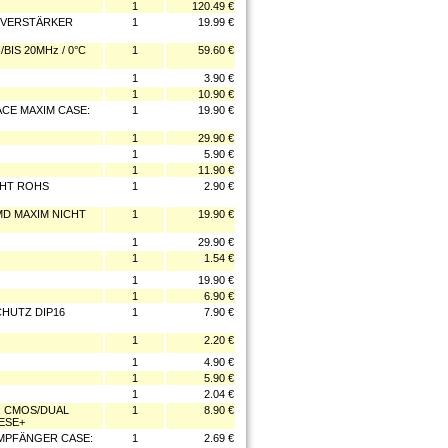
1
120.49 €
SVERSTÄRKER
1
19.99 €
IS 20MHz / 0°C
1
59.60 €
1
3.90 €
1
10.90 €
ACE MAXIM CASE:
1
19.90 €
1
29.90 €
1
5.90 €
1
11.90 €
CHT ROHS
1
2.90 €
SMD MAXIM NICHT
1
19.90 €
1
29.90 €
1
1.54 €
1
19.90 €
1
6.90 €
CHUTZ DIP16
1
7.90 €
1
2.20 €
1
4.90 €
1
5.90 €
1
2.04 €
: CMOS/DUAL
1
8.90 €
ESE+
EMPFÄNGER CASE:
1
2.69 €