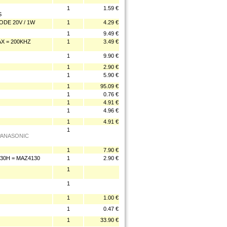
1
1.59 €
S
DE 20V / 1W
1
4.29 €
1
9.49 €
AX = 200KHZ
1
3.49 €
1
9.90 €
1
2.90 €
1
5.90 €
1
95.09 €
1
0.76 €
1
4.91 €
1
4.96 €
1
4.91 €
1
 PANASONIC
1
7.90 €
30H = MAZ4130
1
2.90 €
1
1
1
1.00 €
1
0.47 €
1
33.90 €