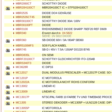
MBR2060CT
SCHOTTKY DIODE
MBR20H100CT
MBR20H100CT IC = STPS20H100CT
MBR2535
DIODE DO4 GEHÄUSE
MBR2535CT45
DIODE
MBR30100CT
SCHOTTKY DIODE 30A / 100V
MBR30100PT
DIODE
MBR3100
RHDX0589BMZZ DIODE SHARP 76EF20 REF D609
MBR340
Ersetzt durch:
1N 5822
SIEHE: 1N 5822 DIODE
MBR360
SB-DIODE 60V / 3A / 80AP SB360
MBR5100MFS
SO8 FLACH KABEL
MBR745
SB-D / 45V / 7.5A / 150AP DO220 B745
MBRD835L
ON SEMI
MBRF20100CT
SCHOTTKY GLEICHRICHTER ITO-220AB
MBRS340T3
DIODE
MC0628R
IC DIP16
MC12017
DUAL MODULUS PRESCALER = MC12017P CASE: SO-
MC1201P
IC MOTOROLA
MC12022A
IC MOTOROLA NICHT ROHS CONFORM
MC13002
LINEAR-IC
MC13009
LINEAR-IC
MC13017P
NTSC/PAL FARB 10 FARBE TV UND TIMEBASE PROCE
MC1305
STEREO DEKODER = MC1305P = ULN2128 CASE: DIP-
MC13055P
IC MOTOROLA