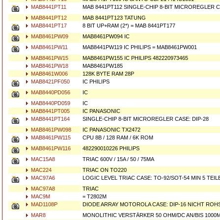
MAB8441PT11
MAB 8441PT112 SINGLE-CHIP 8-BIT MICROREGLER C
MAB8441PT12
MAB 8441PT123 TATUNG
MAB8441PT17
8 BIT UP+RAM (2*) = MAB 8441PT177
MAB8461PW09
MAB8461PW094 IC
MAB8461PW11
MAB8441PW119 IC PHILIPS = MAB8461PW001
MAB8461PW15
MAB8461PW155 IC PHILIPS 482220973465
MAB8461PW18
MAB8461PW185
MAB8461W006
128K BYTE RAM 28P
MAB8421PF050
IC PHILIPS
MAB8440PD056
IC
MAB8440PD059
IC
MAB8441PT005
IC PANASONIC
MAB8441PT164
SINGLE-CHIP 8-BIT MICROREGLER CASE: DIP-28
MAB8461PW098
IC PANASONIC TX2472
MAB8461PW115
CPU 8B / 128 RAM / 6K ROM
MAB8461PW116
482290010226 PHILIPS
MAC15A8
TRIAC 600V / 15A / 50 / 75MA
MAC224
TRIAC ON TO220
MAC97A6
LOGIC LEVEL TRIAC CASE: TO-92/SOT-54 MIN 5 TEILE
MAC97A8
TRIAC
MAC9M
= T2802M
MAD1108P
DIODE ARRAY MOTOROLA CASE: DIP-16 NICHT ROH
MAR8
MONOLITHIC VERSTÄRKER 50 OHM/DC AN/BIS 1000M