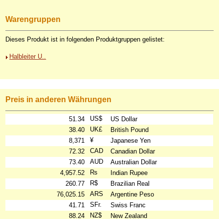
Warengruppen
Dieses Produkt ist in folgenden Produktgruppen gelistet:
Halbleiter U..
Preis in anderen Währungen
US$
51.34
US Dollar
UK£
38.40
British Pound
¥
8,371
Japanese Yen
CAD
72.32
Canadian Dollar
AUD
73.40
Australian Dollar
₨
4,957.52
Indian Rupee
R$
260.77
Brazilian Real
ARS
76,025.15
Argentine Peso
SFr.
41.71
Swiss Franc
NZ$
88.24
New Zealand