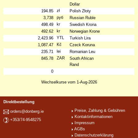
Dollar
zł
194.85
Polish Złoty
руб
3,738
Russian Ruble
kr
498.49
Swedish Krona
kr
492.62
Norwegian Krone
YTL
2,423.96
Turkish Lira
Kč
1,087.47
Czeck Koruna
lei
235.71
Romanian Leu
ZAR
845.78
South African
Rand
0
Wechselkurse vom 1-Aug-2026
Direktbestellung
Preise, Zahlung & Gebühren
orders@donberg.ie
Kontaktinformationen
+353/74-9548275
Impressum
AGBs
Datenschutzerklärung