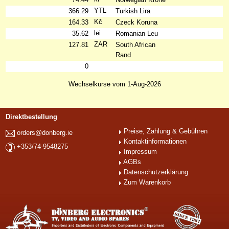
YTL
366.29
Turkish Lira
Kč
164.33
Czeck Koruna
lei
35.62
Romanian Leu
ZAR
127.81
South African
Rand
0
Wechselkurse vom 1-Aug-2026
Direktbestellung
Preise, Zahlung & Gebühren
orders@donberg.ie
Kontaktinformationen
+353/74-9548275
Impressum
AGBs
Datenschutzerklärung
Zum Warenkorb