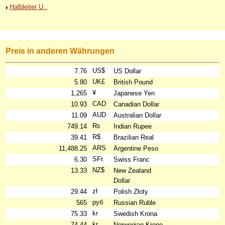
Halbleiter U..
Preis in anderen Währungen
US$
7.76
US Dollar
UK£
5.80
British Pound
¥
1,265
Japanese Yen
CAD
10.93
Canadian Dollar
AUD
11.09
Australian Dollar
₨
749.14
Indian Rupee
R$
39.41
Brazilian Real
ARS
11,488.25
Argentine Peso
SFr.
6.30
Swiss Franc
NZ$
13.33
New Zealand
Dollar
zł
29.44
Polish Złoty
руб
565
Russian Ruble
kr
75.33
Swedish Krona
kr
74.44
Norwegian Krone