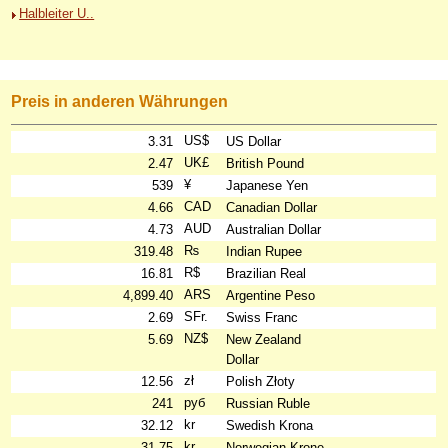
Halbleiter U..
Preis in anderen Währungen
US$
3.31
US Dollar
UK£
2.47
British Pound
¥
539
Japanese Yen
CAD
4.66
Canadian Dollar
AUD
4.73
Australian Dollar
₨
319.48
Indian Rupee
R$
16.81
Brazilian Real
ARS
4,899.40
Argentine Peso
SFr.
2.69
Swiss Franc
NZ$
5.69
New Zealand
Dollar
zł
12.56
Polish Złoty
руб
241
Russian Ruble
kr
32.12
Swedish Krona
kr
31.75
Norwegian Krone