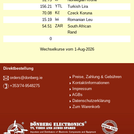
YTL
156.21
Turkish Lira
Kč
70.08
Czeck Koruna
lei
15.19
Romanian Leu
ZAR
54.51
South African
Rand
0
Wechselkurse vom 1-Aug-2026
Direktbestellung
Preise, Zahlung & Gebühren
orders@donberg.ie
Kontaktinformationen
+353/74-9548275
Impressum
AGBs
Datenschutzerklärung
Zum Warenkorb