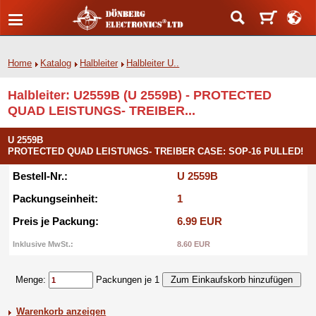
Home
Katalog
Halbleiter
Halbleiter U..
Halbleiter: U2559B (U 2559B) - PROTECTED
QUAD LEISTUNGS- TREIBER...
U 2559B
PROTECTED QUAD LEISTUNGS- TREIBER CASE: SOP-16 PULLED!
Bestell-Nr.:
U 2559B
Packungseinheit:
1
Preis je Packung:
6.99 EUR
Inklusive MwSt.:
8.60 EUR
Menge:
Packungen je 1
Warenkorb anzeigen