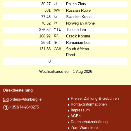
zł
30.27
Polish Złoty
руб
581
Russian Ruble
kr
77.43
Swedish Krona
kr
76.52
Norwegian Krone
YTL
376.52
Turkish Lira
Kč
168.92
Czeck Koruna
lei
36.61
Romanian Leu
ZAR
131.38
South African
Rand
0
Wechselkurse vom 1-Aug-2026
Direktbestellung
Preise, Zahlung & Gebühren
orders@donberg.ie
Kontaktinformationen
+353/74-9548275
Impressum
AGBs
Datenschutzerklärung
Zum Warenkorb