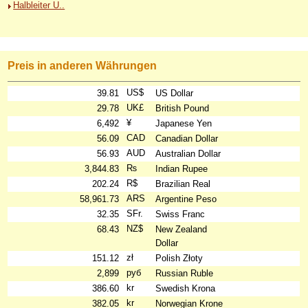
Halbleiter U..
Preis in anderen Währungen
US$
39.81
US Dollar
UK£
29.78
British Pound
¥
6,492
Japanese Yen
CAD
56.09
Canadian Dollar
AUD
56.93
Australian Dollar
₨
3,844.83
Indian Rupee
R$
202.24
Brazilian Real
ARS
58,961.73
Argentine Peso
SFr.
32.35
Swiss Franc
NZ$
68.43
New Zealand
Dollar
zł
151.12
Polish Złoty
руб
2,899
Russian Ruble
kr
386.60
Swedish Krona
kr
382.05
Norwegian Krone