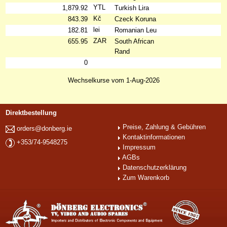
YTL
1,879.92
Turkish Lira
Kč
843.39
Czeck Koruna
lei
182.81
Romanian Leu
ZAR
655.95
South African
Rand
0
Wechselkurse vom 1-Aug-2026
Direktbestellung
Preise, Zahlung & Gebühren
orders@donberg.ie
Kontaktinformationen
+353/74-9548275
Impressum
AGBs
Datenschutzerklärung
Zum Warenkorb