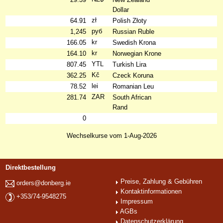
Dollar
zł
64.91
Polish Złoty
руб
1,245
Russian Ruble
kr
166.05
Swedish Krona
kr
164.10
Norwegian Krone
YTL
807.45
Turkish Lira
Kč
362.25
Czeck Koruna
lei
78.52
Romanian Leu
ZAR
281.74
South African
Rand
0
Wechselkurse vom 1-Aug-2026
Direktbestellung
Preise, Zahlung & Gebühren
orders@donberg.ie
Kontaktinformationen
+353/74-9548275
Impressum
AGBs
Datenschutzerklärung