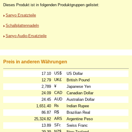
Dieses Produkt ist in folgenden Produktgruppen gelistet:
Sanyo Ersatzteile
Schallplattennadeln
Sanyo Audio-Ersatzteile
Preis in anderen Währungen
US$
17.10
US Dollar
UK£
12.79
British Pound
¥
2,789
Japanese Yen
CAD
24.09
Canadian Dollar
AUD
24.45
Australian Dollar
₨
1,651.40
Indian Rupee
R$
86.87
Brazilian Real
ARS
25,324.82
Argentine Peso
SFr.
13.89
Swiss Franc
NZ$
29.39
New Zealand