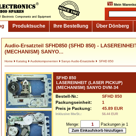
Mein Warenko
og
Produktsuche
Ihre Bestellung
Über Dönberg
Audio-Ersatzteil SFHD850 (SFHD 850) - LASEREINHE
(MECHANISM) SANYO...
Home
Katalog
Audiokomponenten
Sanyo Audio-Ersatzteile
SFHD 850
SFHD 850
LASEREINHEIT (LASER PICKUP)
(MECHANISM) SANYO DVM-34
Bestell-Nr.:
SFHD 850
Packungseinheit:
1
Preis je Packung:
45.89 EUR
Inklusive MwSt.:
56.44 EUR
Menge:
Packungen je 1