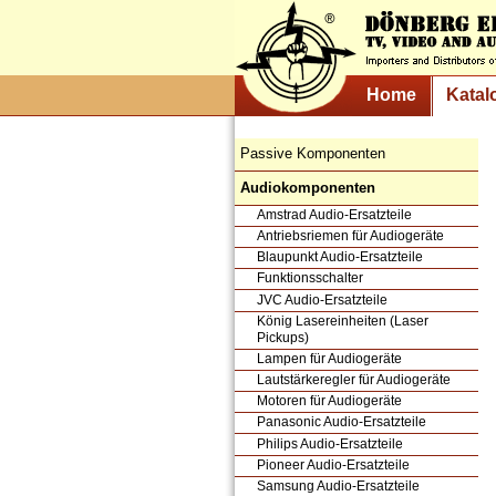
Home
Katal
Passive Komponenten
Audiokomponenten
Amstrad Audio-Ersatzteile
Antriebsriemen für Audiogeräte
Blaupunkt Audio-Ersatzteile
Funktionsschalter
JVC Audio-Ersatzteile
König Lasereinheiten (Laser
Pickups)
Lampen für Audiogeräte
Lautstärkeregler für Audiogeräte
Motoren für Audiogeräte
Panasonic Audio-Ersatzteile
Philips Audio-Ersatzteile
Pioneer Audio-Ersatzteile
Samsung Audio-Ersatzteile