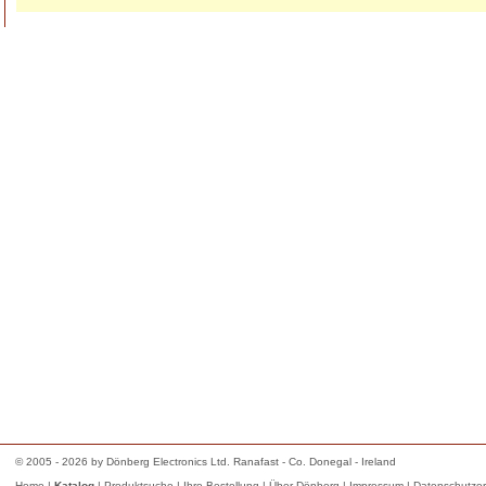
© 2005 - 2026 by Dönberg Electronics Ltd. Ranafast - Co. Donegal - Ireland
Home
|
Katalog
|
Produktsuche
|
Ihre Bestellung
|
Über Dönberg
|
Impressum
|
Datenschutzer