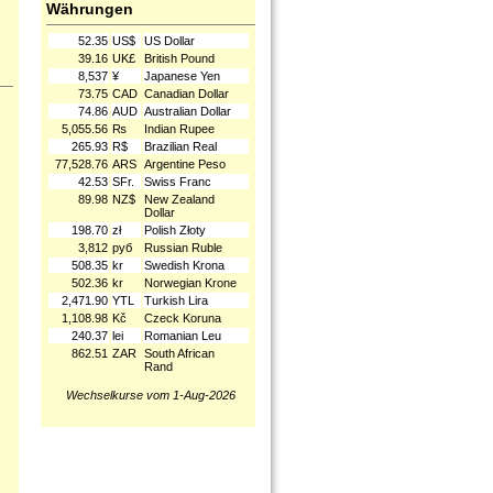
Währungen
52.35
US$
US Dollar
39.16
UK£
British Pound
8,537
¥
Japanese Yen
73.75
CAD
Canadian Dollar
74.86
AUD
Australian Dollar
5,055.56
₨
Indian Rupee
265.93
R$
Brazilian Real
77,528.76
ARS
Argentine Peso
42.53
SFr.
Swiss Franc
89.98
NZ$
New Zealand
Dollar
198.70
zł
Polish Złoty
3,812
руб
Russian Ruble
508.35
kr
Swedish Krona
502.36
kr
Norwegian Krone
2,471.90
YTL
Turkish Lira
1,108.98
Kč
Czeck Koruna
240.37
lei
Romanian Leu
862.51
ZAR
South African
Rand
Wechselkurse vom 1-Aug-2026