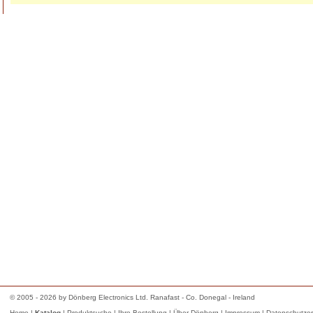
© 2005 - 2026 by Dönberg Electronics Ltd. Ranafast - Co. Donegal - Ireland
Home
|
Katalog
|
Produktsuche
|
Ihre Bestellung
|
Über Dönberg
|
Impressum
|
Datenschutzer