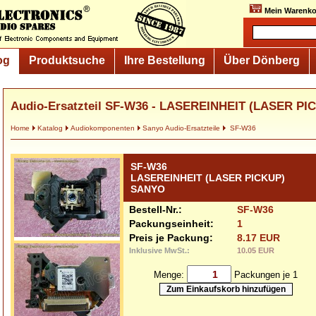
Mein Warenko
og
Produktsuche
Ihre Bestellung
Über Dönberg
Audio-Ersatzteil SF-W36 - LASEREINHEIT (LASER P
Home
Katalog
Audiokomponenten
Sanyo Audio-Ersatzteile
SF-W36
SF-W36
LASEREINHEIT (LASER PICKUP)
SANYO
Bestell-Nr.:
SF-W36
Packungseinheit:
1
Preis je Packung:
8.17 EUR
Inklusive MwSt.:
10.05 EUR
Menge:
Packungen je 1