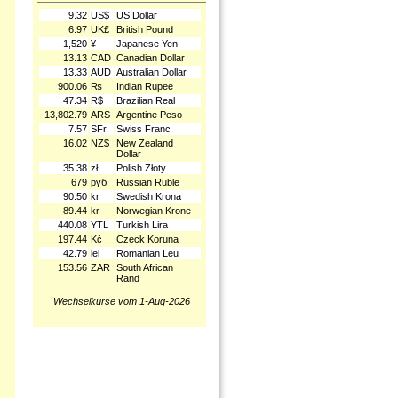
9.32
US$
US Dollar
6.97
UK£
British Pound
1,520
¥
Japanese Yen
13.13
CAD
Canadian Dollar
13.33
AUD
Australian Dollar
900.06
₨
Indian Rupee
47.34
R$
Brazilian Real
13,802.79
ARS
Argentine Peso
7.57
SFr.
Swiss Franc
16.02
NZ$
New Zealand
Dollar
35.38
zł
Polish Złoty
679
руб
Russian Ruble
90.50
kr
Swedish Krona
89.44
kr
Norwegian Krone
440.08
YTL
Turkish Lira
197.44
Kč
Czeck Koruna
42.79
lei
Romanian Leu
153.56
ZAR
South African
Rand
Wechselkurse vom 1-Aug-2026