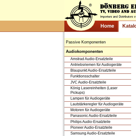
Home
Katal
Passive Komponenten
Audiokomponenten
Amstrad Audio-Ersatzteile
Antriebsriemen für Audiogeräte
Blaupunkt Audio-Ersatzteile
Funktionsschalter
JVC Audio-Ersatzteile
König Lasereinheiten (Laser
Pickups)
Lampen für Audiogeräte
Lautstärkeregler für Audiogeräte
Motoren für Audiogeräte
Panasonic Audio-Ersatzteile
Philips Audio-Ersatzteile
Pioneer Audio-Ersatzteile
Samsung Audio-Ersatzteile