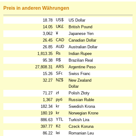
Preis in anderen Währungen
US$
18.78
US Dollar
UK£
14.05
British Pound
¥
3,062
Japanese Yen
CAD
26.45
Canadian Dollar
AUD
26.85
Australian Dollar
₨
1,813.35
Indian Rupee
R$
95.38
Brazilian Real
ARS
27,808.31
Argentine Peso
SFr.
15.26
Swiss Franc
NZ$
32.27
New Zealand
Dollar
zł
71.27
Polish Złoty
руб
1,367
Russian Ruble
kr
182.34
Swedish Krona
kr
180.19
Norwegian Krone
YTL
886.63
Turkish Lira
Kč
397.77
Czeck Koruna
lei
86.22
Romanian Leu