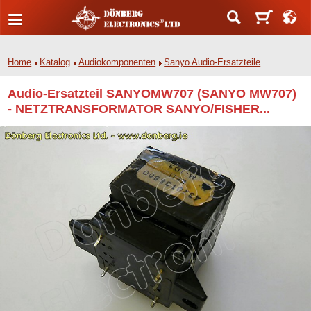
Home
Katalog
Audiokomponenten
Sanyo Audio-Ersatzteile
Audio-Ersatzteil SANYOMW707 (SANYO MW707)
- NETZTRANSFORMATOR SANYO/FISHER...