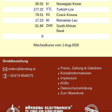
kr
36.02
Norwegian Krone
YTL
177.22
Turkish Lira
Kč
79.51
Czeck Koruna
lei
17.23
Romanian Leu
ZAR
61.84
South African
Rand
0
Wechselkurse vom 1-Aug-2026
Direktbestellung
Preise, Zahlung & Gebühren
orders@donberg.ie
Kontaktinformationen
+353/74-9548275
Impressum
AGBs
Datenschutzerklärung
Zum Warenkorb