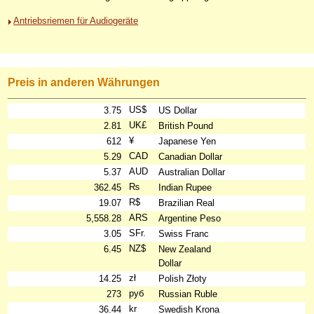
Antriebsriemen für Audiogeräte
Preis in anderen Währungen
US$
3.75
US Dollar
UK£
2.81
British Pound
¥
612
Japanese Yen
CAD
5.29
Canadian Dollar
AUD
5.37
Australian Dollar
₨
362.45
Indian Rupee
R$
19.07
Brazilian Real
ARS
5,558.28
Argentine Peso
SFr.
3.05
Swiss Franc
NZ$
6.45
New Zealand
Dollar
zł
14.25
Polish Złoty
руб
273
Russian Ruble
kr
36.44
Swedish Krona