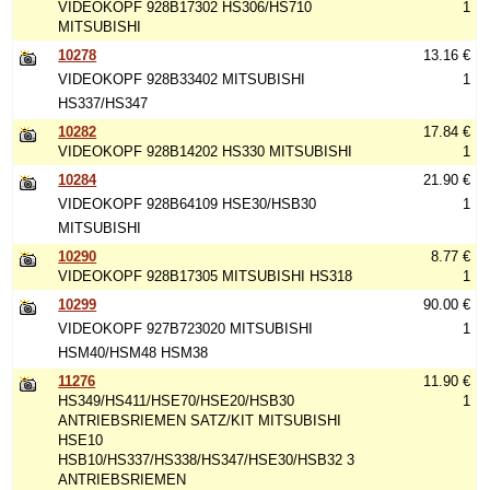
VIDEOKOPF 928B17302 HS306/HS710
1
MITSUBISHI
10278
13.16 €
VIDEOKOPF 928B33402 MITSUBISHI
1
HS337/HS347
10282
17.84 €
VIDEOKOPF 928B14202 HS330 MITSUBISHI
1
10284
21.90 €
VIDEOKOPF 928B64109 HSE30/HSB30
1
MITSUBISHI
10290
8.77 €
VIDEOKOPF 928B17305 MITSUBISHI HS318
1
10299
90.00 €
VIDEOKOPF 927B723020 MITSUBISHI
1
HSM40/HSM48 HSM38
11276
11.90 €
HS349/HS411/HSE70/HSE20/HSB30
1
ANTRIEBSRIEMEN SATZ/KIT MITSUBISHI
HSE10
HSB10/HS337/HS338/HS347/HSE30/HSB32 3
ANTRIEBSRIEMEN