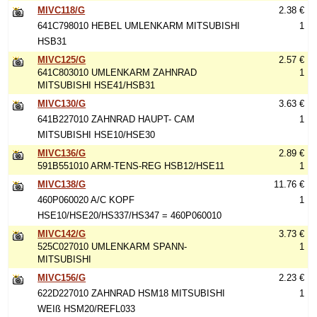
MIVC118/G
2.38 €
641C798010 HEBEL UMLENKARM MITSUBISHI
1
HSB31
MIVC125/G
2.57 €
641C803010 UMLENKARM ZAHNRAD
1
MITSUBISHI HSE41/HSB31
MIVC130/G
3.63 €
641B227010 ZAHNRAD HAUPT- CAM
1
MITSUBISHI HSE10/HSE30
MIVC136/G
2.89 €
591B551010 ARM-TENS-REG HSB12/HSE11
1
MIVC138/G
11.76 €
460P060020 A/C KOPF
1
HSE10/HSE20/HS337/HS347 = 460P060010
MIVC142/G
3.73 €
525C027010 UMLENKARM SPANN-
1
MITSUBISHI
MIVC156/G
2.23 €
622D227010 ZAHNRAD HSM18 MITSUBISHI
1
WEIß HSM20/REFL033