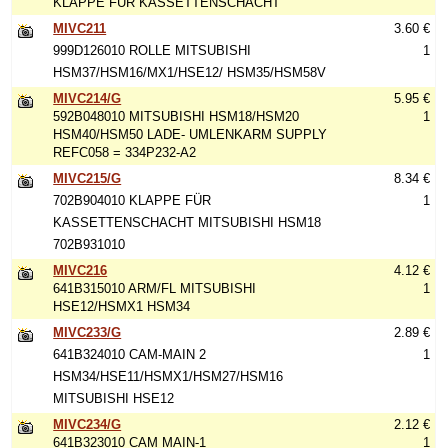
KLAPPE FÜR KASSETTENSCHACHT
MIVC211
3.60 €
999D126010 ROLLE MITSUBISHI
1
HSM37/HSM16/MX1/HSE12/ HSM35/HSM58V
MIVC214/G
5.95 €
592B048010 MITSUBISHI HSM18/HSM20
1
HSM40/HSM50 LADE- UMLENKARM SUPPLY
REFC058 = 334P232-A2
MIVC215/G
8.34 €
702B904010 KLAPPE FÜR
1
KASSETTENSCHACHT MITSUBISHI HSM18
702B931010
MIVC216
4.12 €
641B315010 ARM/FL MITSUBISHI
1
HSE12/HSMX1 HSM34
MIVC233/G
2.89 €
641B324010 CAM-MAIN 2
1
HSM34/HSE11/HSMX1/HSM27/HSM16
MITSUBISHI HSE12
MIVC234/G
2.12 €
641B323010 CAM MAIN-1
1