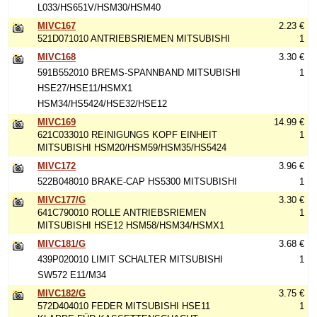
L033/HS651V/HSM30/HSM40
MIVC167
2.23 €
521D071010 ANTRIEBSRIEMEN MITSUBISHI
1
MIVC168
3.30 €
591B552010 BREMS-SPANNBAND MITSUBISHI
1
HSE27/HSE11/HSMX1
HSM34/HS5424/HSE32/HSE12
MIVC169
14.99 €
621C033010 REINIGUNGS KOPF EINHEIT
1
MITSUBISHI HSM20/HSM59/HSM35/HS5424
MIVC172
3.96 €
522B048010 BRAKE-CAP HS5300 MITSUBISHI
1
MIVC177/G
3.30 €
641C790010 ROLLE ANTRIEBSRIEMEN
1
MITSUBISHI HSE12 HSM58/HSM34/HSMX1
MIVC181/G
3.68 €
439P020010 LIMIT SCHALTER MITSUBISHI
1
SW572 E11/M34
MIVC182/G
3.75 €
572D404010 FEDER MITSUBISHI HSE11
1