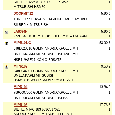
SIEHE: 10292 VIDEOKOPF HSM57
1
MITSUBISHI HSM60
DOORMIT12
5.90 €
TÜR FÜR SCHWARZ DIAMOND DVD BD24DVD
1
SILBER = MITSUBISHI
LA6324N
5.90 €
272P237010 IC MITSUBISHI HSM16 = LM 324N
1
MIPR101/G
53.90 €
948D020010 GUMMIANDRUCKROLLE MIT
1
UMLENKARM MITSUBISHI HSE12/HSM55
HSE11/HSE27 KÖNIG ERSATZ
MIPR102
9.53 €
948D044001 GUMMIANDRUCKROLLE MIT
1
UMLENKARM MITSUBISHI
HSM18/HSM38/HSM48/HS521V HS651
MIPR104
13.84 €
789C007060 GUMMIANDRUCKROLLE MIT
1
UMLENKARM MITSUBISHI HSMS2
MIPR106
17.76 €
SIEHE: MIVC 193 593C817020
1
ANDRUCKROLLE MITSUBISHI HS851