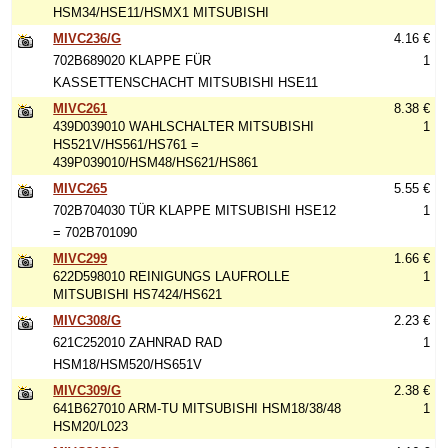
HSM34/HSE11/HSMX1 MITSUBISHI
MIVC236/G
4.16 €
702B689020 KLAPPE FÜR
1
KASSETTENSCHACHT MITSUBISHI HSE11
MIVC261
8.38 €
439D039010 WAHLSCHALTER MITSUBISHI
1
HS521V/HS561/HS761 =
439P039010/HSM48/HS621/HS861
MIVC265
5.55 €
702B704030 TÜR KLAPPE MITSUBISHI HSE12
1
= 702B701090
MIVC299
1.66 €
622D598010 REINIGUNGS LAUFROLLE
1
MITSUBISHI HS7424/HS621
MIVC308/G
2.23 €
621C252010 ZAHNRAD RAD
1
HSM18/HSM520/HS651V
MIVC309/G
2.38 €
641B627010 ARM-TU MITSUBISHI HSM18/38/48
1
HSM20/L023