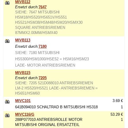
MIVB112
Ersetzt durch:
7647
SIEHE: 7647 MITSUBISHI
HSM18/HS520/HS651V/HS551
HS521/HSM38/HSM48/HSM20/HSMX30
SQUARE ANTRIEBSRIEMEN
87MMX2.00MM/HSMX40
MIVB113
Ersetzt durch:
7180
SIEHE: 7180 MITSUBISHI
HS5300/HSM1000/HSE52 = HSM16/HSM23
LADE- MOTOR ANTRIEBSRIEMEN
MIVB115
Ersetzt durch:
7205
SIEHE: 7205 521D088010 ANTRIEBSRIEMEN
LM-2 HS520/HS521 LADE- ANTRIEBSRIEMEN =
HS651/HSM60
MIVC101
3.69 €
641B094010 SCHALTRAD B MITSUBISHI HS318
1
MIVC116/G
53.29 €
288P077010 ANTRIEBSROLLE MOTOR
1
MITSUBISHI ORIGINAL ERSATZTEIL