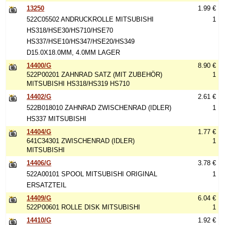
13250
1.99 €
522C05502 ANDRUCKROLLE MITSUBISHI
1
HS318/HSE30/HS710/HSE70
HS337/HSE10/HS347/HSE20/HS349
D15.0X18.0MM, 4.0MM LAGER
14400/G
8.90 €
522P00201 ZAHNRAD SATZ (MIT ZUBEHÖR)
1
MITSUBISHI HS318/HS319 HS710
14402/G
2.61 €
522B018010 ZAHNRAD ZWISCHENRAD (IDLER)
1
HS337 MITSUBISHI
14404/G
1.77 €
641C34301 ZWISCHENRAD (IDLER)
1
MITSUBISHI
14406/G
3.78 €
522A00101 SPOOL MITSUBISHI ORIGINAL
1
ERSATZTEIL
14409/G
6.04 €
522P00601 ROLLE DISK MITSUBISHI
1
14410/G
1.92 €