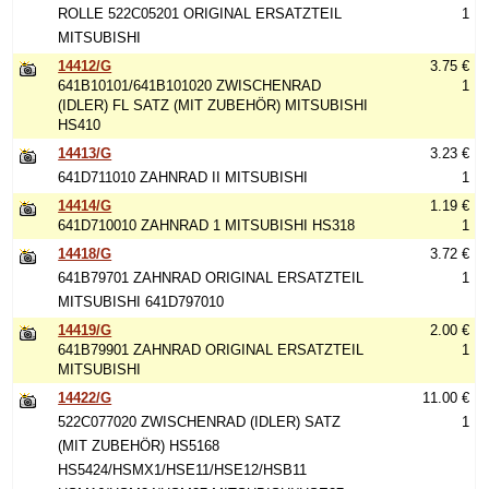
ROLLE 522C05201 ORIGINAL ERSATZTEIL
1
MITSUBISHI
14412/G
3.75 €
641B10101/641B101020 ZWISCHENRAD
1
(IDLER) FL SATZ (MIT ZUBEHÖR) MITSUBISHI
HS410
14413/G
3.23 €
641D711010 ZAHNRAD II MITSUBISHI
1
14414/G
1.19 €
641D710010 ZAHNRAD 1 MITSUBISHI HS318
1
14418/G
3.72 €
641B79701 ZAHNRAD ORIGINAL ERSATZTEIL
1
MITSUBISHI 641D797010
14419/G
2.00 €
641B79901 ZAHNRAD ORIGINAL ERSATZTEIL
1
MITSUBISHI
14422/G
11.00 €
522C077020 ZWISCHENRAD (IDLER) SATZ
1
(MIT ZUBEHÖR) HS5168
HS5424/HSMX1/HSE11/HSE12/HSB11