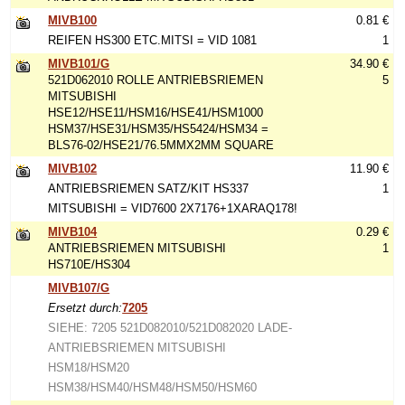
MIVB100
0.81 €
REIFEN HS300 ETC.MITSI = VID 1081
1
MIVB101/G
34.90 €
521D062010 ROLLE ANTRIEBSRIEMEN
5
MITSUBISHI
HSE12/HSE11/HSM16/HSE41/HSM1000
HSM37/HSE31/HSM35/HS5424/HSM34 =
BLS76-02/HSE21/76.5MMX2MM SQUARE
MIVB102
11.90 €
ANTRIEBSRIEMEN SATZ/KIT HS337
1
MITSUBISHI = VID7600 2X7176+1XARAQ178!
MIVB104
0.29 €
ANTRIEBSRIEMEN MITSUBISHI
1
HS710E/HS304
MIVB107/G
Ersetzt durch:
7205
SIEHE: 7205 521D082010/521D082020 LADE-
ANTRIEBSRIEMEN MITSUBISHI
HSM18/HSM20
HSM38/HSM40/HSM48/HSM50/HSM60