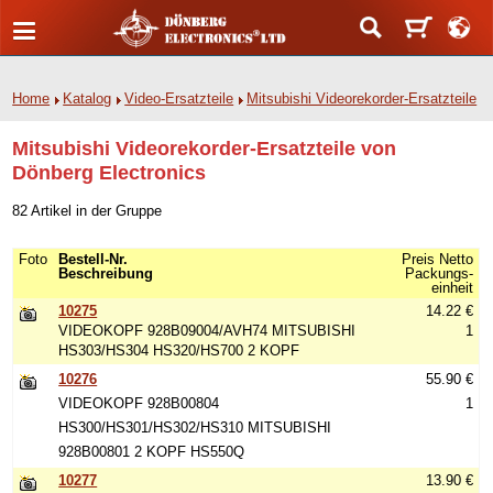
Home
Katalog
Video-Ersatzteile
Mitsubishi Videorekorder-Ersatzteile
Mitsubishi Videorekorder-Ersatzteile von
Dönberg Electronics
82 Artikel in der Gruppe
Foto
Bestell-Nr.
Preis Netto
Beschreibung
Packungs-
einheit
10275
14.22 €
VIDEOKOPF 928B09004/AVH74 MITSUBISHI
1
HS303/HS304 HS320/HS700 2 KOPF
10276
55.90 €
VIDEOKOPF 928B00804
1
HS300/HS301/HS302/HS310 MITSUBISHI
928B00801 2 KOPF HS550Q
10277
13.90 €