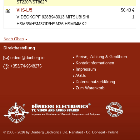
ST220P/ST862P
VHS-L/5
56.43 €
VIDEOKOPF 928B943013 MITSUBISHI
1
HSM35/HSM37IR/HSM36 HSM34MK2
Nach Oben
Direktbestellung
Preise, Zahlung & Gebühren
orders@donberg.ie
Kontaktinformationen
+353/74-9548275
Impressum
AGBs
Datenschutzerklärung
Zum Warenkorb
© 2005 - 2026 by Dönberg Electronics Ltd. Ranafast - Co. Donegal - Ireland