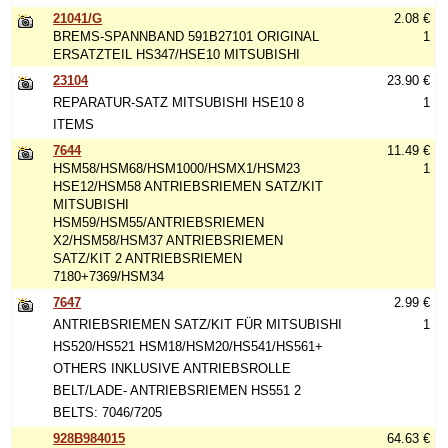
21041/G
2.08 €
BREMS-SPANNBAND 591B27101 ORIGINAL
1
ERSATZTEIL HS347/HSE10 MITSUBISHI
23104
23.90 €
REPARATUR-SATZ MITSUBISHI HSE10 8
1
ITEMS
7644
11.49 €
HSM58/HSM68/HSM1000/HSMX1/HSM23
1
HSE12/HSM58 ANTRIEBSRIEMEN SATZ/KIT
MITSUBISHI
HSM59/HSM55/ANTRIEBSRIEMEN
X2/HSM58/HSM37 ANTRIEBSRIEMEN
SATZ/KIT 2 ANTRIEBSRIEMEN
7180+7369/HSM34
7647
2.99 €
ANTRIEBSRIEMEN SATZ/KIT FÜR MITSUBISHI
1
HS520/HS521 HSM18/HSM20/HS541/HS561+
OTHERS INKLUSIVE ANTRIEBSROLLE
BELT/LADE- ANTRIEBSRIEMEN HS551 2
BELTS: 7046/7205
928B984015
64.63 €