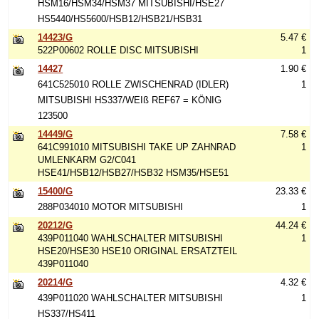
HSM16/HSM34/HSM37 MITSUBISHI/HSE27
HS5440/HS5600/HSB12/HSB21/HSB31
14423/G
5.47 €
522P00602 ROLLE DISC MITSUBISHI
1
14427
1.90 €
641C525010 ROLLE ZWISCHENRAD (IDLER)
1
MITSUBISHI HS337/WEIß REF67 = KÖNIG
123500
14449/G
7.58 €
641C991010 MITSUBISHI TAKE UP ZAHNRAD
1
UMLENKARM G2/C041
HSE41/HSB12/HSB27/HSB32 HSM35/HSE51
15400/G
23.33 €
288P034010 MOTOR MITSUBISHI
1
20212/G
44.24 €
439P011040 WAHLSCHALTER MITSUBISHI
1
HSE20/HSE30 HSE10 ORIGINAL ERSATZTEIL
439P011040
20214/G
4.32 €
439P011020 WAHLSCHALTER MITSUBISHI
1
HS337/HS411