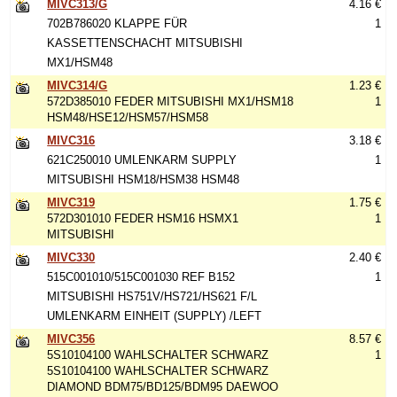
MIVC313/G
4.16 €
702B786020 KLAPPE FÜR
1
KASSETTENSCHACHT MITSUBISHI
MX1/HSM48
MIVC314/G
1.23 €
572D385010 FEDER MITSUBISHI MX1/HSM18
1
HSM48/HSE12/HSM57/HSM58
MIVC316
3.18 €
621C250010 UMLENKARM SUPPLY
1
MITSUBISHI HSM18/HSM38 HSM48
MIVC319
1.75 €
572D301010 FEDER HSM16 HSMX1
1
MITSUBISHI
MIVC330
2.40 €
515C001010/515C001030 REF B152
1
MITSUBISHI HS751V/HS721/HS621 F/L
UMLENKARM EINHEIT (SUPPLY) /LEFT
MIVC356
8.57 €
5S10104100 WAHLSCHALTER SCHWARZ
1
5S10104100 WAHLSCHALTER SCHWARZ
DIAMOND BDM75/BD125/BDM95 DAEWOO