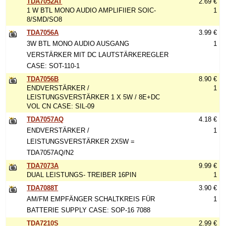
TDA7052AT
2.69 €
1 W BTL MONO AUDIO AMPLIFIIER SOIC-
1
8/SMD/SO8
TDA7056A
3.99 €
3W BTL MONO AUDIO AUSGANG
1
VERSTÄRKER MIT DC LAUTSTÄRKEREGLER
CASE: SOT-110-1
TDA7056B
8.90 €
ENDVERSTÄRKER /
1
LEISTUNGSVERSTÄRKER 1 X 5W / 8E+DC
VOL CN CASE: SIL-09
TDA7057AQ
4.18 €
ENDVERSTÄRKER /
1
LEISTUNGSVERSTÄRKER 2X5W =
TDA7057AQ/N2
TDA7073A
9.99 €
DUAL LEISTUNGS- TREIBER 16PIN
1
TDA7088T
3.90 €
AM/FM EMPFÄNGER SCHALTKREIS FÜR
1
BATTERIE SUPPLY CASE: SOP-16 7088
TDA7210S
2.99 €