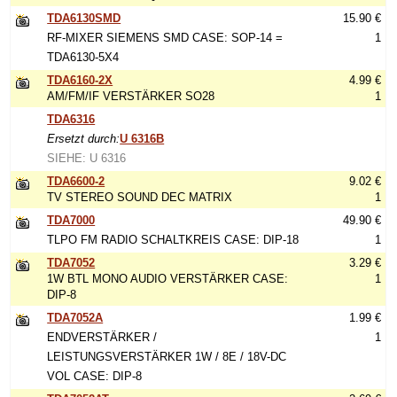
TDA6130SMD
15.90 €
RF-MIXER SIEMENS SMD CASE: SOP-14 =
1
TDA6130-5X4
TDA6160-2X
4.99 €
AM/FM/IF VERSTÄRKER SO28
1
TDA6316
Ersetzt durch:
U 6316B
SIEHE: U 6316
TDA6600-2
9.02 €
TV STEREO SOUND DEC MATRIX
1
TDA7000
49.90 €
TLPO FM RADIO SCHALTKREIS CASE: DIP-18
1
TDA7052
3.29 €
1W BTL MONO AUDIO VERSTÄRKER CASE:
1
DIP-8
TDA7052A
1.99 €
ENDVERSTÄRKER /
1
LEISTUNGSVERSTÄRKER 1W / 8E / 18V-DC
VOL CASE: DIP-8