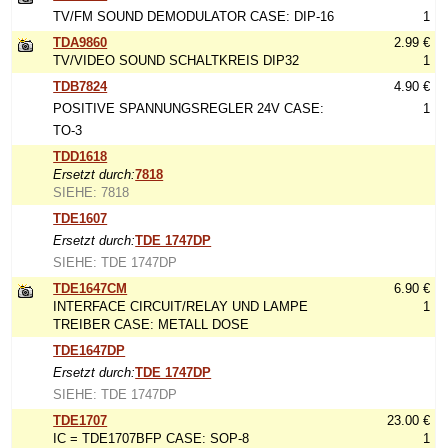
TV/FM SOUND DEMODULATOR CASE: DIP-16
1
TDA9860
2.99 €
TV/VIDEO SOUND SCHALTKREIS DIP32
1
TDB7824
4.90 €
POSITIVE SPANNUNGSREGLER 24V CASE:
1
TO-3
TDD1618
Ersetzt durch:
7818
SIEHE: 7818
TDE1607
Ersetzt durch:
TDE 1747DP
SIEHE: TDE 1747DP
TDE1647CM
6.90 €
INTERFACE CIRCUIT/RELAY UND LAMPE
1
TREIBER CASE: METALL DOSE
TDE1647DP
Ersetzt durch:
TDE 1747DP
SIEHE: TDE 1747DP
TDE1707
23.00 €
IC = TDE1707BFP CASE: SOP-8
1