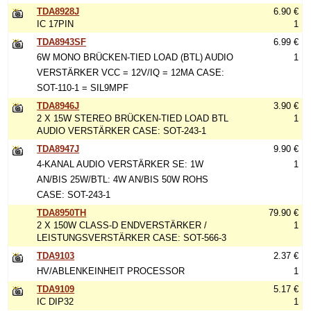
TDA8928J
6.90 €
IC 17PIN
1
TDA8943SF
6.99 €
6W MONO BRÜCKEN-TIED LOAD (BTL) AUDIO
1
VERSTÄRKER VCC = 12V/IQ = 12MA CASE:
SOT-110-1 = SIL9MPF
TDA8946J
3.90 €
2 X 15W STEREO BRÜCKEN-TIED LOAD BTL
1
AUDIO VERSTÄRKER CASE: SOT-243-1
TDA8947J
9.90 €
4-KANAL AUDIO VERSTÄRKER SE: 1W
1
AN/BIS 25W/BTL: 4W AN/BIS 50W ROHS
CASE: SOT-243-1
TDA8950TH
79.90 €
2 X 150W CLASS-D ENDVERSTÄRKER /
1
LEISTUNGSVERSTÄRKER CASE: SOT-566-3
TDA9103
2.37 €
HV/ABLENKEINHEIT PROCESSOR
1
TDA9109
5.17 €
IC DIP32
1