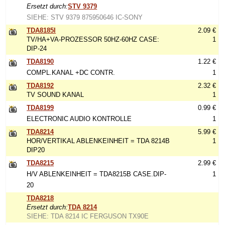
Ersetzt durch:
STV 9379
SIEHE: STV 9379 875950646 IC-SONY
TDA8185I
2.09 €
TV/HA+VA-PROZESSOR 50HZ-60HZ CASE:
1
DIP-24
TDA8190
1.22 €
COMPL.KANAL +DC CONTR.
1
TDA8192
2.32 €
TV SOUND KANAL
1
TDA8199
0.99 €
ELECTRONIC AUDIO KONTROLLE
1
TDA8214
5.99 €
HOR/VERTIKAL ABLENKEINHEIT = TDA 8214B
1
DIP20
TDA8215
2.99 €
H/V ABLENKEINHEIT = TDA8215B CASE.DIP-
1
20
TDA8218
Ersetzt durch:
TDA 8214
SIEHE: TDA 8214 IC FERGUSON TX90E