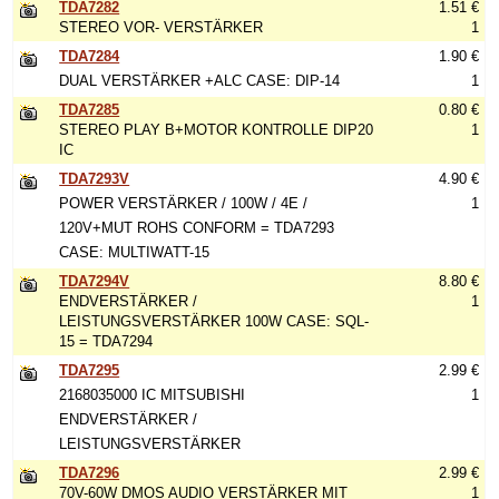
TDA7282
1.51 €
STEREO VOR- VERSTÄRKER
1
TDA7284
1.90 €
DUAL VERSTÄRKER +ALC CASE: DIP-14
1
TDA7285
0.80 €
STEREO PLAY B+MOTOR KONTROLLE DIP20
1
IC
TDA7293V
4.90 €
POWER VERSTÄRKER / 100W / 4E /
1
120V+MUT ROHS CONFORM = TDA7293
CASE: MULTIWATT-15
TDA7294V
8.80 €
ENDVERSTÄRKER /
1
LEISTUNGSVERSTÄRKER 100W CASE: SQL-
15 = TDA7294
TDA7295
2.99 €
2168035000 IC MITSUBISHI
1
ENDVERSTÄRKER /
LEISTUNGSVERSTÄRKER
TDA7296
2.99 €
70V-60W DMOS AUDIO VERSTÄRKER MIT
1