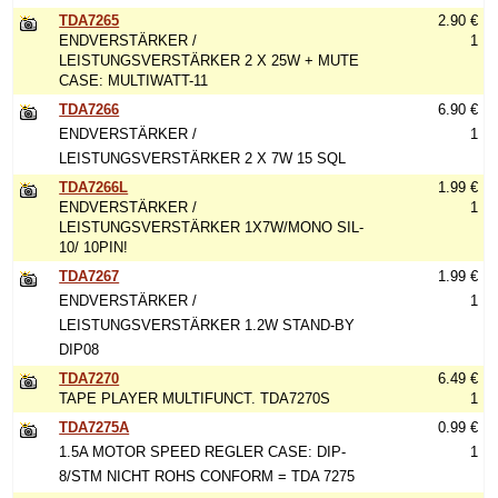
TDA7265
2.90 €
ENDVERSTÄRKER /
1
LEISTUNGSVERSTÄRKER 2 X 25W + MUTE
CASE: MULTIWATT-11
TDA7266
6.90 €
ENDVERSTÄRKER /
1
LEISTUNGSVERSTÄRKER 2 X 7W 15 SQL
TDA7266L
1.99 €
ENDVERSTÄRKER /
1
LEISTUNGSVERSTÄRKER 1X7W/MONO SIL-
10/ 10PIN!
TDA7267
1.99 €
ENDVERSTÄRKER /
1
LEISTUNGSVERSTÄRKER 1.2W STAND-BY
DIP08
TDA7270
6.49 €
TAPE PLAYER MULTIFUNCT. TDA7270S
1
TDA7275A
0.99 €
1.5A MOTOR SPEED REGLER CASE: DIP-
1
8/STM NICHT ROHS CONFORM = TDA 7275