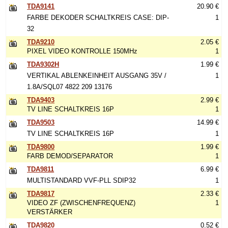
TDA9141
20.90 €
FARBE DEKODER SCHALTKREIS CASE: DIP-
1
32
TDA9210
2.05 €
PIXEL VIDEO KONTROLLE 150MHz
1
TDA9302H
1.99 €
VERTIKAL ABLENKEINHEIT AUSGANG 35V /
1
1.8A/SQL07 4822 209 13176
TDA9403
2.99 €
TV LINE SCHALTKREIS 16P
1
TDA9503
14.99 €
TV LINE SCHALTKREIS 16P
1
TDA9800
1.99 €
FARB DEMOD/SEPARATOR
1
TDA9811
6.99 €
MULTISTANDARD VVF-PLL SDIP32
1
TDA9817
2.33 €
VIDEO ZF (ZWISCHENFREQUENZ)
1
VERSTÄRKER
TDA9820
0.52 €