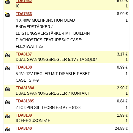
TDA7562
16.99 €
IC
1
TDA7566
8.99 €
4 X 40W MULTIFUNCTION QUAD
1
ENDVERSTÄRKER /
LEISTUNGSVERSTÄRKER MIT BUILD-IN
DIAGNOSTICS FEATURES/IC CASE:
FLEXIWATT 25
TDA8137
3.17 €
DUAL SPANNUNGSREGLER 5.1V / 1A SQL07
1
TDA8138
0.99 €
5.1V+12V REGLER MIT DISABLE RESET
1
CASE: SIP-9
TDA8138A
2.90 €
DUAL SPANNUNGSREGLER 7 KONTAKT
1
TDA8138S
0.84 €
Z-IC 9PIN SIL THORN E51P7 = 8138
1
TDA8139
1.99 €
IC FERGUSON 51F
1
TDA8140
24.99 €