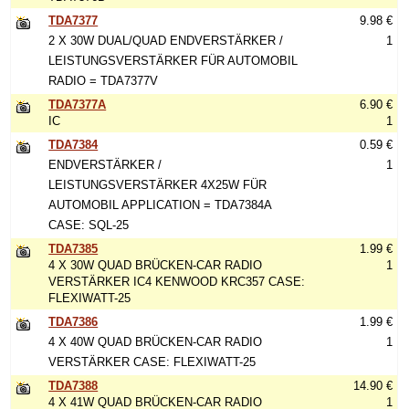
TDA7377
9.98 €
2 X 30W DUAL/QUAD ENDVERSTÄRKER /
1
LEISTUNGSVERSTÄRKER FÜR AUTOMOBIL
RADIO = TDA7377V
TDA7377A
6.90 €
IC
1
TDA7384
0.59 €
ENDVERSTÄRKER /
1
LEISTUNGSVERSTÄRKER 4X25W FÜR
AUTOMOBIL APPLICATION = TDA7384A
CASE: SQL-25
TDA7385
1.99 €
4 X 30W QUAD BRÜCKEN-CAR RADIO
1
VERSTÄRKER IC4 KENWOOD KRC357 CASE:
FLEXIWATT-25
TDA7386
1.99 €
4 X 40W QUAD BRÜCKEN-CAR RADIO
1
VERSTÄRKER CASE: FLEXIWATT-25
TDA7388
14.90 €
4 X 41W QUAD BRÜCKEN-CAR RADIO
1