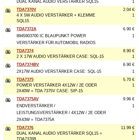
DUAL KANAL AUDIO VERSTÄRKER SQL15
1
TDA7370V
2.04 €
4 X 5W AUDIO VERSTÄRKER + KLEMME
1
SQL15
TDA7372A
6.90 €
8945903700 IC BLAUPUNKT POWER
1
VERSTÄRKER FÜR AUTOMOBIL RADIOS
TDA7374
8.90 €
2 X 17W AUDIO VERSTÄRKER CASE: SQL-15
1
TDA7374BV
6.90 €
2X17W AUDIO VERSTÄRKER CASE: SQL-15
1
TDA7375
5.70 €
POWER VERSTÄRKER 4X12W / 2E ODER
1
2X40W = TDA 7375V CASE: SIP-15
TDA7375AV
9.96 €
ENDVERSTÄRKER /
1
LEISTUNGSVERSTÄRKER / 4X12W / 2E ODER
2X43W = TDA7375A
TDA7376
11.99 €
DUAL KANAL AUDIO VERSTÄRKER SQL15 =
1
TDA7376B