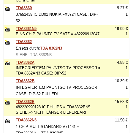
CONFORM
TDA8360
9.27 €
37651439 IC DD01 NOKIA FX3724 CASE: DIP-
1
52
TDA8361N5
19.99 €
EINS CHIP PAL/NTC TV SATZ = 482220913047
1
TDA8362
Ersetzt durch:
TDA 8362N3
SIEHE: TDA 8362N3
TDA8362A
4.99 €
INTEGRIERTEM PAL/NTSC TV PROCESSOR =
1
TDA 8362AN3 CASE: DIP-52
TDA8362B
10.39 €
INTEGRIERTEM PAL/NTSC TV PROCESSOR
1
CASE: DIP-52 PULLED!
TDA8362E
15.63 €
482220990128 IC PHILIPS = TDA8362EN5
1
SIEHE:-->NICHT LÄNGER LIEFERBAR!
TDA8362N3
11.50 €
1-CHIP MULTISTANDARD V71431 =
1