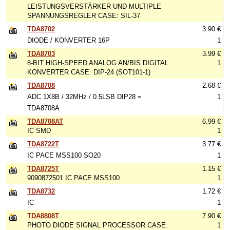
LEISTUNGSVERSTÄRKER UND MULTIPLE
SPANNUNGSREGLER CASE: SIL-37
TDA8702
3.90 €
DIODE / KONVERTER 16P
1
TDA8703
3.99 €
8-BIT HIGH-SPEED ANALOG AN/BIS DIGITAL
1
KONVERTER CASE: DIP-24 (SOT101-1)
TDA8708
2.68 €
ADC 1X8B / 32MHz / 0.5LSB DIP28 =
1
TDA8708A
TDA8708AT
6.99 €
IC SMD
1
TDA8722T
3.77 €
IC PACE MSS100 SO20
1
TDA8725T
1.15 €
9090872501 IC PACE MSS100
1
TDA8732
1.72 €
IC
1
TDA8808T
7.90 €
PHOTO DIODE SIGNAL PROCESSOR CASE:
1