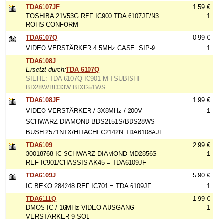
TDA6107JF
1.59 €
TOSHIBA 21V53G REF IC900 TDA 6107JF/N3
1
ROHS CONFORM
TDA6107Q
0.99 €
VIDEO VERSTÄRKER 4.5MHz CASE: SIP-9
1
TDA6108J
Ersetzt durch:
TDA 6107Q
SIEHE: TDA 6107Q IC901 MITSUBISHI
BD28W/BD33W BD3251WS
TDA6108JF
1.99 €
VIDEO VERSTÄRKER / 3X8MHz / 200V
1
SCHWARZ DIAMOND BDS2151S/BDS28WS
BUSH 2571NTX/HITACHI C2142N TDA6108AJF
TDA6109
2.99 €
30018768 IC SCHWARZ DIAMOND MD2856S
1
REF IC901/CHASSIS AK45 = TDA6109JF
TDA6109J
5.90 €
IC BEKO 284248 REF IC701 = TDA 6109JF
1
TDA6111Q
1.99 €
DMOS-IC / 16MHz VIDEO AUSGANG
1
VERSTÄRKER 9-SQL