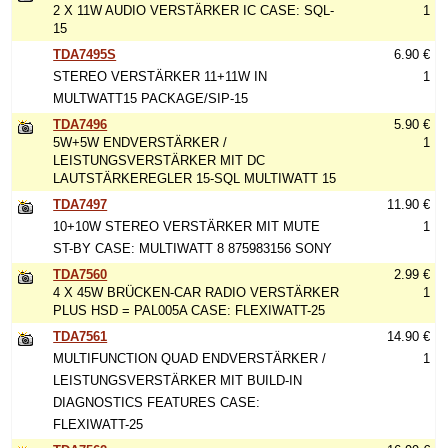
2 X 11W AUDIO VERSTÄRKER IC CASE: SQL-
1
15
TDA7495S
6.90 €
STEREO VERSTÄRKER 11+11W IN
1
MULTWATT15 PACKAGE/SIP-15
TDA7496
5.90 €
5W+5W ENDVERSTÄRKER /
1
LEISTUNGSVERSTÄRKER MIT DC
LAUTSTÄRKEREGLER 15-SQL MULTIWATT 15
TDA7497
11.90 €
10+10W STEREO VERSTÄRKER MIT MUTE
1
ST-BY CASE: MULTIWATT 8 875983156 SONY
TDA7560
2.99 €
4 X 45W BRÜCKEN-CAR RADIO VERSTÄRKER
1
PLUS HSD = PAL005A CASE: FLEXIWATT-25
TDA7561
14.90 €
MULTIFUNCTION QUAD ENDVERSTÄRKER /
1
LEISTUNGSVERSTÄRKER MIT BUILD-IN
DIAGNOSTICS FEATURES CASE:
FLEXIWATT-25