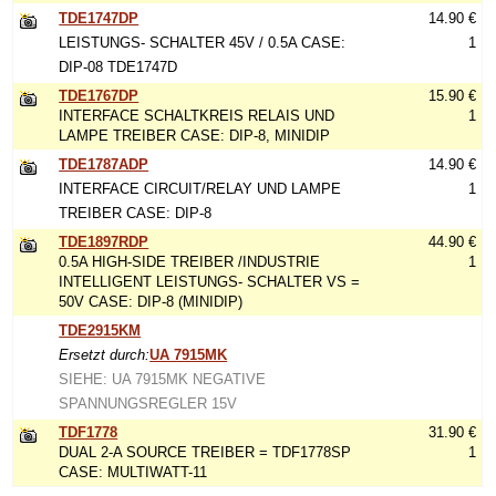
TDE1747DP
14.90 €
LEISTUNGS- SCHALTER 45V / 0.5A CASE:
1
DIP-08 TDE1747D
TDE1767DP
15.90 €
INTERFACE SCHALTKREIS RELAIS UND
1
LAMPE TREIBER CASE: DIP-8, MINIDIP
TDE1787ADP
14.90 €
INTERFACE CIRCUIT/RELAY UND LAMPE
1
TREIBER CASE: DIP-8
TDE1897RDP
44.90 €
0.5A HIGH-SIDE TREIBER /INDUSTRIE
1
INTELLIGENT LEISTUNGS- SCHALTER VS =
50V CASE: DIP-8 (MINIDIP)
TDE2915KM
Ersetzt durch:
UA 7915MK
SIEHE: UA 7915MK NEGATIVE
SPANNUNGSREGLER 15V
TDF1778
31.90 €
DUAL 2-A SOURCE TREIBER = TDF1778SP
1
CASE: MULTIWATT-11