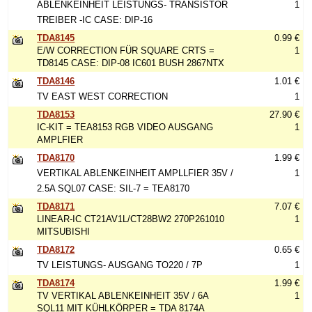
ABLENKEINHEIT LEISTUNGS- TRANSISTOR
1
TREIBER -IC CASE: DIP-16
TDA8145
0.99 €
E/W CORRECTION FÜR SQUARE CRTS =
1
TD8145 CASE: DIP-08 IC601 BUSH 2867NTX
TDA8146
1.01 €
TV EAST WEST CORRECTION
1
TDA8153
27.90 €
IC-KIT = TEA8153 RGB VIDEO AUSGANG
1
AMPLFIER
TDA8170
1.99 €
VERTIKAL ABLENKEINHEIT AMPLLFIER 35V /
1
2.5A SQL07 CASE: SIL-7 = TEA8170
TDA8171
7.07 €
LINEAR-IC CT21AV1L/CT28BW2 270P261010
1
MITSUBISHI
TDA8172
0.65 €
TV LEISTUNGS- AUSGANG TO220 / 7P
1
TDA8174
1.99 €
TV VERTIKAL ABLENKEINHEIT 35V / 6A
1
SQL11 MIT KÜHLKÖRPER = TDA 8174A