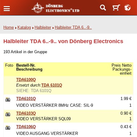
Home
Katalog
Halbleiter
Halbleiter TDA 6..-9..
Halbleiter TDA 6..-9.. von Dönberg Electronics
193 Artikel in der Gruppe
Foto
Bestell-Nr.
Preis Netto
Beschreibung
Packungs-
einheit
TDA6100Q
Ersetzt durch:
TDA 6101Q
SIEHE: TDA 6101Q
TDA6101Q
1.99 €
VIDEO VERSTÄRKER 8MHz CASE: SIL-9
1
TDA6103Q
0.90 €
VIDEO VERSTÄRKER SQL09
1
TDA6106Q
0.43 €
VIDEO AUSGANG VERSTÄRKER
1