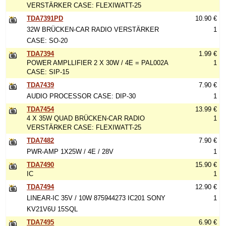
VERSTÄRKER CASE: FLEXIWATT-25
TDA7391PD
10.90 €
32W BRÜCKEN-CAR RADIO VERSTÄRKER
1
CASE: SO-20
TDA7394
1.99 €
POWER AMPLLIFIER 2 X 30W / 4E = PAL002A
1
CASE: SIP-15
TDA7439
7.90 €
AUDIO PROCESSOR CASE: DIP-30
1
TDA7454
13.99 €
4 X 35W QUAD BRÜCKEN-CAR RADIO
1
VERSTÄRKER CASE: FLEXIWATT-25
TDA7482
7.90 €
PWR-AMP 1X25W / 4E / 28V
1
TDA7490
15.90 €
IC
1
TDA7494
12.90 €
LINEAR-IC 35V / 10W 875944273 IC201 SONY
1
KV21V6U 15SQL
TDA7495
6.90 €