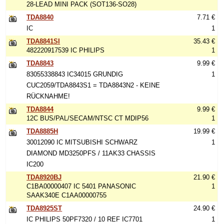
28-LEAD MINI PACK (SOT136-SO28)
TDA8840
7.71 €
IC
1
TDA8841SI
35.43 €
482220917539 IC PHILIPS
1
TDA8843
9.99 €
83055338843 IC34015 GRUNDIG
1
CUC2059/TDA8843S1 = TDA8843N2 - KEINE
RÜCKNAHME!
TDA8844
9.99 €
12C BUS/PAL/SECAM/NTSC CT MDIP56
1
TDA8885H
19.99 €
30012090 IC MITSUBISHI SCHWARZ
1
DIAMOND MD3250PFS / 11AK33 CHASSIS
IC200
TDA8920BJ
21.90 €
C1BA00000407 IC 5401 PANASONIC
1
SAAK340E C1AA00000755
TDA8925ST
24.90 €
IC PHILIPS 50PF7320 / 10 REF IC7701
1