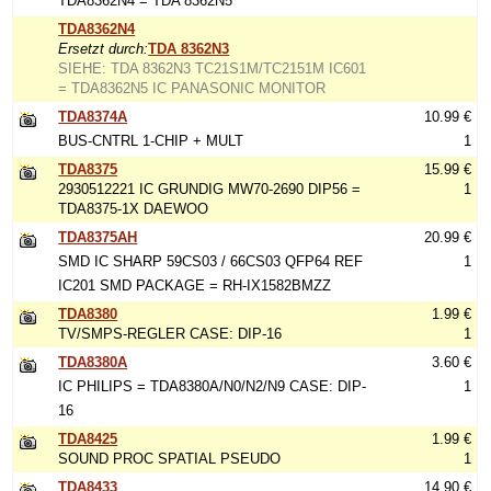
TDA8362N4 = TDA 8362N5
TDA8362N4
Ersetzt durch:
TDA 8362N3
SIEHE: TDA 8362N3 TC21S1M/TC2151M IC601
= TDA8362N5 IC PANASONIC MONITOR
TDA8374A
10.99 €
BUS-CNTRL 1-CHIP + MULT
1
TDA8375
15.99 €
2930512221 IC GRUNDIG MW70-2690 DIP56 =
1
TDA8375-1X DAEWOO
TDA8375AH
20.99 €
SMD IC SHARP 59CS03 / 66CS03 QFP64 REF
1
IC201 SMD PACKAGE = RH-IX1582BMZZ
TDA8380
1.99 €
TV/SMPS-REGLER CASE: DIP-16
1
TDA8380A
3.60 €
IC PHILIPS = TDA8380A/N0/N2/N9 CASE: DIP-
1
16
TDA8425
1.99 €
SOUND PROC SPATIAL PSEUDO
1
TDA8433
14.90 €