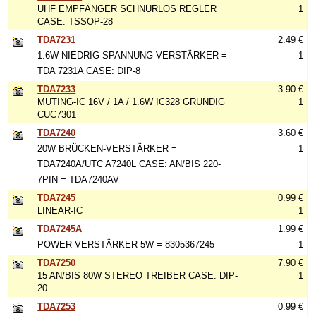
UHF EMPFÄNGER SCHNURLOS REGLER
1
CASE: TSSOP-28
TDA7231
2.49 €
1.6W NIEDRIG SPANNUNG VERSTÄRKER =
1
TDA 7231A CASE: DIP-8
TDA7233
3.90 €
MUTING-IC 16V / 1A / 1.6W IC328 GRUNDIG
1
CUC7301
TDA7240
3.60 €
20W BRÜCKEN-VERSTÄRKER =
1
TDA7240A/UTC A7240L CASE: AN/BIS 220-
7PIN = TDA7240AV
TDA7245
0.99 €
LINEAR-IC
1
TDA7245A
1.99 €
POWER VERSTÄRKER 5W = 8305367245
1
TDA7250
7.90 €
15 AN/BIS 80W STEREO TREIBER CASE: DIP-
1
20
TDA7253
0.99 €