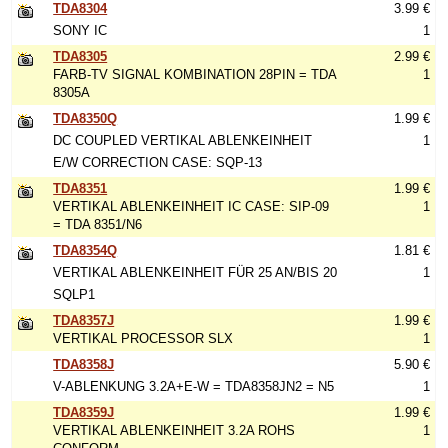
TDA8304
3.99 €
SONY IC
1
TDA8305
2.99 €
FARB-TV SIGNAL KOMBINATION 28PIN = TDA
1
8305A
TDA8350Q
1.99 €
DC COUPLED VERTIKAL ABLENKEINHEIT
1
E/W CORRECTION CASE: SQP-13
TDA8351
1.99 €
VERTIKAL ABLENKEINHEIT IC CASE: SIP-09
1
= TDA 8351/N6
TDA8354Q
1.81 €
VERTIKAL ABLENKEINHEIT FÜR 25 AN/BIS 20
1
SQLP1
TDA8357J
1.99 €
VERTIKAL PROCESSOR SLX
1
TDA8358J
5.90 €
V-ABLENKUNG 3.2A+E-W = TDA8358JN2 = N5
1
TDA8359J
1.99 €
VERTIKAL ABLENKEINHEIT 3.2A ROHS
1