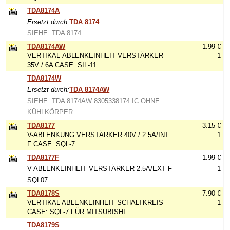
TDA8174A
Ersetzt durch:
TDA 8174
SIEHE: TDA 8174
TDA8174AW
1.99 €
VERTIKAL-ABLENKEINHEIT VERSTÄRKER
1
35V / 6A CASE: SIL-11
TDA8174W
Ersetzt durch:
TDA 8174AW
SIEHE: TDA 8174AW 8305338174 IC OHNE
KÜHLKÖRPER
TDA8177
3.15 €
V-ABLENKUNG VERSTÄRKER 40V / 2.5A/INT
1
F CASE: SQL-7
TDA8177F
1.99 €
V-ABLENKEINHEIT VERSTÄRKER 2.5A/EXT F
1
SQL07
TDA8178S
7.90 €
VERTIKAL ABLENKEINHEIT SCHALTKREIS
1
CASE: SQL-7 FÜR MITSUBISHI
TDA8179S