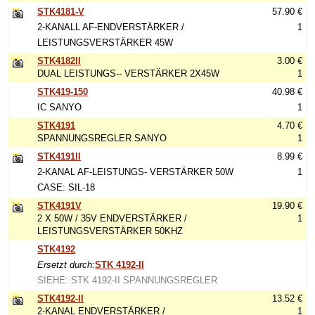
STK4181-V
57.90 €
2-KANALL AF-ENDVERSTÄRKER /
1
LEISTUNGSVERSTÄRKER 45W
STK4182II
3.00 €
DUAL LEISTUNGS-- VERSTÄRKER 2X45W
1
STK419-150
40.98 €
IC SANYO
1
STK4191
4.70 €
SPANNUNGSREGLER SANYO
1
STK4191II
8.99 €
2-KANAL AF-LEISTUNGS- VERSTÄRKER 50W
1
CASE: SIL-18
STK4191V
19.90 €
2 X 50W / 35V ENDVERSTÄRKER /
1
LEISTUNGSVERSTÄRKER 50KHZ
STK4192
Ersetzt durch:
STK 4192-II
SIEHE: STK 4192-II SPANNUNGSREGLER
STK4192-II
13.52 €
2-KANAL ENDVERSTÄRKER /
1