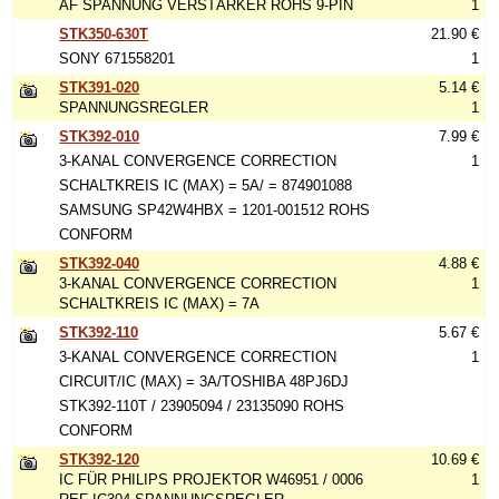
AF SPANNUNG VERSTÄRKER ROHS 9-PIN
1
STK350-630T
21.90 €
SONY 671558201
1
STK391-020
5.14 €
SPANNUNGSREGLER
1
STK392-010
7.99 €
3-KANAL CONVERGENCE CORRECTION
1
SCHALTKREIS IC (MAX) = 5A/ = 874901088
SAMSUNG SP42W4HBX = 1201-001512 ROHS
CONFORM
STK392-040
4.88 €
3-KANAL CONVERGENCE CORRECTION
1
SCHALTKREIS IC (MAX) = 7A
STK392-110
5.67 €
3-KANAL CONVERGENCE CORRECTION
1
CIRCUIT/IC (MAX) = 3A/TOSHIBA 48PJ6DJ
STK392-110T / 23905094 / 23135090 ROHS
CONFORM
STK392-120
10.69 €
IC FÜR PHILIPS PROJEKTOR W46951 / 0006
1