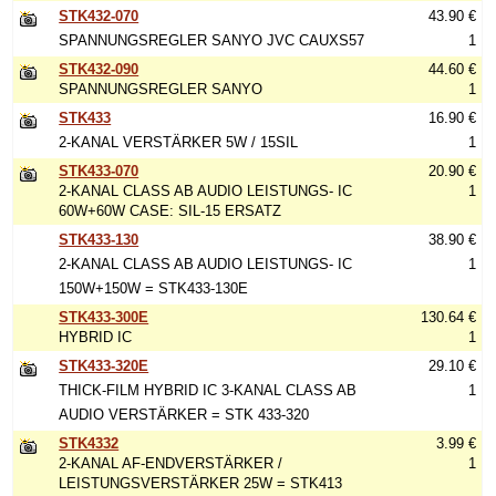
STK432-070
43.90 €
SPANNUNGSREGLER SANYO JVC CAUXS57
1
STK432-090
44.60 €
SPANNUNGSREGLER SANYO
1
STK433
16.90 €
2-KANAL VERSTÄRKER 5W / 15SIL
1
STK433-070
20.90 €
2-KANAL CLASS AB AUDIO LEISTUNGS- IC
1
60W+60W CASE: SIL-15 ERSATZ
STK433-130
38.90 €
2-KANAL CLASS AB AUDIO LEISTUNGS- IC
1
150W+150W = STK433-130E
STK433-300E
130.64 €
HYBRID IC
1
STK433-320E
29.10 €
THICK-FILM HYBRID IC 3-KANAL CLASS AB
1
AUDIO VERSTÄRKER = STK 433-320
STK4332
3.99 €
2-KANAL AF-ENDVERSTÄRKER /
1
LEISTUNGSVERSTÄRKER 25W = STK413