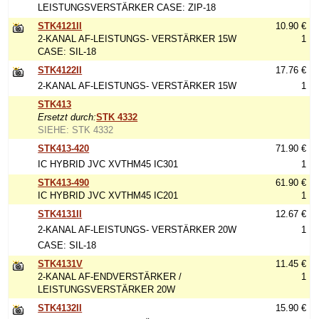
LEISTUNGSVERSTÄRKER CASE: ZIP-18
STK4121II
10.90 €
2-KANAL AF-LEISTUNGS- VERSTÄRKER 15W
1
CASE: SIL-18
STK4122II
17.76 €
2-KANAL AF-LEISTUNGS- VERSTÄRKER 15W
1
STK413
Ersetzt durch:
STK 4332
SIEHE: STK 4332
STK413-420
71.90 €
IC HYBRID JVC XVTHM45 IC301
1
STK413-490
61.90 €
IC HYBRID JVC XVTHM45 IC201
1
STK4131II
12.67 €
2-KANAL AF-LEISTUNGS- VERSTÄRKER 20W
1
CASE: SIL-18
STK4131V
11.45 €
2-KANAL AF-ENDVERSTÄRKER /
1
LEISTUNGSVERSTÄRKER 20W
STK4132II
15.90 €