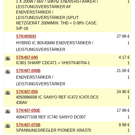
1 X 200W / 66V / 50KHZ ENDVERSTÄRKER /
1
LEISTUNGSVERSTÄRKER AF
ENDVERSTÄRKER /
LEISTUNGSVERSTÄRKER (SPLIT
NETZGERÄT 200WMIN. THD = 0.08% CASE:
SIP-18
STK4050XI
27.99 €
HYBRID IC 80X45MM ENDVERSTÄRKER /
1
LEISTUNGSVERSTÄRKER
STK407-040
4.17 €
IC901 SHARP CDC471 = VHISTK40704-1
1
STK407-040B
21.00 €
ENDVERSTÄRKER /
1
LEISTUNGSVERSTÄRKER
STK407-050
24.90 €
4093996608 IC SANYO REF IC472 IC470 DCS
1
430AV
STK407-050E
17.99 €
4094377109 REF IC740 SANYO DC007
1
STK407-070B
9.99 €
SPANNUNGSREGLER PIONEER XRA370
1