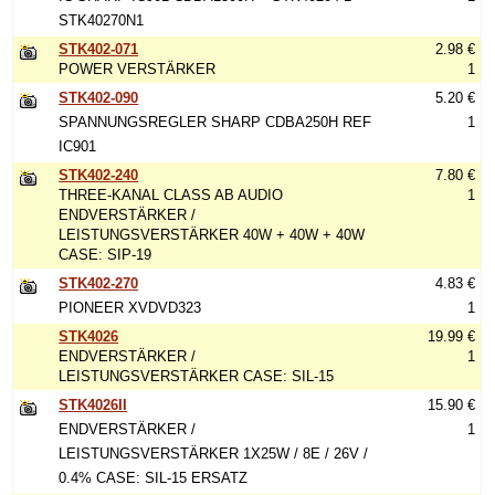
STK40270N1
STK402-071
2.98 €
POWER VERSTÄRKER
1
STK402-090
5.20 €
SPANNUNGSREGLER SHARP CDBA250H REF
1
IC901
STK402-240
7.80 €
THREE-KANAL CLASS AB AUDIO
1
ENDVERSTÄRKER /
LEISTUNGSVERSTÄRKER 40W + 40W + 40W
CASE: SIP-19
STK402-270
4.83 €
PIONEER XVDVD323
1
STK4026
19.99 €
ENDVERSTÄRKER /
1
LEISTUNGSVERSTÄRKER CASE: SIL-15
STK4026II
15.90 €
ENDVERSTÄRKER /
1
LEISTUNGSVERSTÄRKER 1X25W / 8E / 26V /
0.4% CASE: SIL-15 ERSATZ