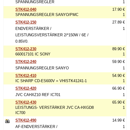
SPANNUNGSREGLER
1
STK412-040
17.90 €
SPANNUNGSREGLER SANYO/PMC
1
STK412-150
27.89 €
ENDVERSTÄRKER /
1
LEISTUNGSVERSTÄRKER 2/*150W / 6E /
0.85V0.
STK412-230
89.90 €
660017101 IC SONY
1
STK412-240
59.90 €
SPANNUNGSREGLER SANYO
1
STK412-410
54.90 €
IC SHARP CD-ES600V = VHISTK41241-1
1
STK412-420
66.90 €
JVC CAHXZ10 REF IC701
1
STK412-430
65.90 €
LEISTUNGS- VERSTÄRKER JVC CA-HXGD8
1
IC700
STK412-490
14.99 €
AF-ENDVERSTÄRKER /
1