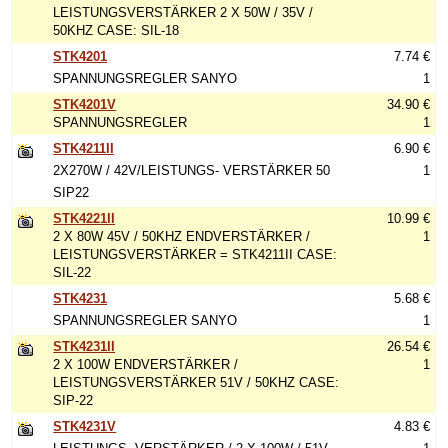
LEISTUNGSVERSTÄRKER 2 X 50W / 35V /
50KHZ CASE: SIL-18
STK4201
7.74 €
SPANNUNGSREGLER SANYO
1
STK4201V
34.90 €
SPANNUNGSREGLER
1
STK4211II
6.90 €
2X270W / 42V/LEISTUNGS- VERSTÄRKER 50
1
SIP22
STK4221II
10.99 €
2 X 80W 45V / 50KHZ ENDVERSTÄRKER /
1
LEISTUNGSVERSTÄRKER = STK4211II CASE:
SIL-22
STK4231
5.68 €
SPANNUNGSREGLER SANYO
1
STK4231II
26.54 €
2 X 100W ENDVERSTÄRKER /
1
LEISTUNGSVERSTÄRKER 51V / 50KHZ CASE:
SIP-22
STK4231V
4.83 €