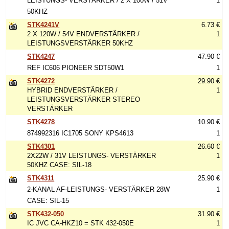
LEISTUNGS- VERSTÄRKER / 2 X 100W / 51V
1
50KHZ
STK4241V
6.73 €
2 X 120W / 54V ENDVERSTÄRKER /
1
LEISTUNGSVERSTÄRKER 50KHZ
STK4247
47.90 €
REF IC606 PIONEER SDT50W1
1
STK4272
29.90 €
HYBRID ENDVERSTÄRKER /
1
LEISTUNGSVERSTÄRKER STEREO
VERSTÄRKER
STK4278
10.90 €
874992316 IC1705 SONY KPS4613
1
STK4301
26.60 €
2X22W / 31V LEISTUNGS- VERSTÄRKER
1
50KHZ CASE: SIL-18
STK4311
25.90 €
2-KANAL AF-LEISTUNGS- VERSTÄRKER 28W
1
CASE: SIL-15
STK432-050
31.90 €
IC JVC CA-HKZ10 = STK 432-050E
1