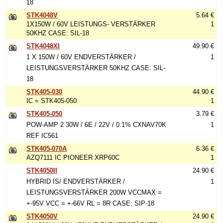
18
STK4048V
5.64 €
1X150W / 60V LEISTUNGS- VERSTÄRKER
1
50KHZ CASE: SIL-18
STK4048XI
49.90 €
1 X 150W / 60V ENDVERSTÄRKER /
1
LEISTUNGSVERSTÄRKER 50KHZ CASE: SIL-
18
STK405-030
44.90 €
IC = STK405-050
1
STK405-050
3.79 €
POW-AMP 2 30W / 6E / 22V / 0.1% CXNAV70K
1
REF IC561
STK405-070A
6.36 €
AZQ7111 IC PIONEER XRP60C
1
STK4050II
24.90 €
HYBRID IS/ ENDVERSTÄRKER /
1
LEISTUNGSVERSTÄRKER 200W VCCMAX =
+-95V VCC = +-66V RL = 8R CASE: SIP-18
STK4050V
24.90 €