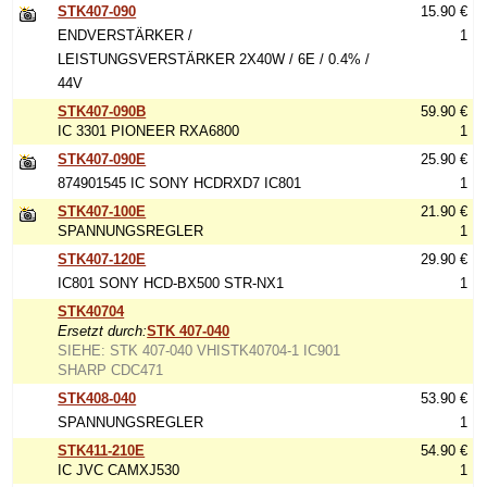
STK407-090
15.90 €
ENDVERSTÄRKER /
1
LEISTUNGSVERSTÄRKER 2X40W / 6E / 0.4% /
44V
STK407-090B
59.90 €
IC 3301 PIONEER RXA6800
1
STK407-090E
25.90 €
874901545 IC SONY HCDRXD7 IC801
1
STK407-100E
21.90 €
SPANNUNGSREGLER
1
STK407-120E
29.90 €
IC801 SONY HCD-BX500 STR-NX1
1
STK40704
Ersetzt durch:
STK 407-040
SIEHE: STK 407-040 VHISTK40704-1 IC901
SHARP CDC471
STK408-040
53.90 €
SPANNUNGSREGLER
1
STK411-210E
54.90 €
IC JVC CAMXJ530
1