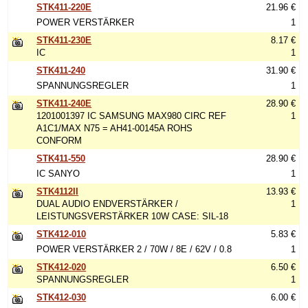
STK411-220E
21.96 €
POWER VERSTÄRKER
1
STK411-230E
8.17 €
IC
1
STK411-240
31.90 €
SPANNUNGSREGLER
1
STK411-240E
28.90 €
1201001397 IC SAMSUNG MAX980 CIRC REF
1
A1C1/MAX N75 = AH41-00145A ROHS
CONFORM
STK411-550
28.90 €
IC SANYO
1
STK4112II
13.93 €
DUAL AUDIO ENDVERSTÄRKER /
1
LEISTUNGSVERSTÄRKER 10W CASE: SIL-18
STK412-010
5.83 €
POWER VERSTÄRKER 2 / 70W / 8E / 62V / 0.8
1
STK412-020
6.50 €
SPANNUNGSREGLER
1
STK412-030
6.00 €