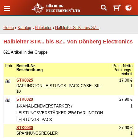
Home
Katalog
Halbleiter
Halbleiter STK.. bis SZ..
Halbleiter STK.. bis SZ.. von Dönberg Electronics
621 Artikel in der Gruppe
Foto
Bestell-Nr.
Preis Netto
Beschreibung
Packungs-
einheit
STK0025
17.00 €
DARLINGTON LEISTUNGS- PACK CASE: SIL-
1
10
STK0029
27.90 €
1-KANAL-ENDVERSTÄRKER /
1
LEISTUNGSVERSTÄRKER 25W DARLINGTON
LEISTUNGS- PACK
STK0030
37.90 €
SPANNUNGSREGLER
1