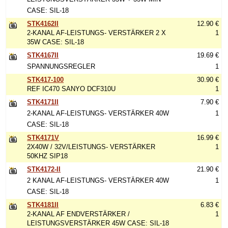
CASE: SIL-18
STK4162II
12.90 €
2-KANAL AF-LEISTUNGS- VERSTÄRKER 2 X
1
35W CASE: SIL-18
STK4167II
19.69 €
SPANNUNGSREGLER
1
STK417-100
30.90 €
REF IC470 SANYO DCF310U
1
STK4171II
7.90 €
2-KANAL AF-LEISTUNGS- VERSTÄRKER 40W
1
CASE: SIL-18
STK4171V
16.99 €
2X40W / 32V/LEISTUNGS- VERSTÄRKER
1
50KHZ SIP18
STK4172-II
21.90 €
2 KANAL AF-LEISTUNGS- VERSTÄRKER 40W
1
CASE: SIL-18
STK4181II
6.83 €
2-KANAL AF ENDVERSTÄRKER /
1
LEISTUNGSVERSTÄRKER 45W CASE: SIL-18