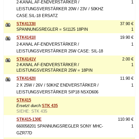
2-KANAL.AF-ENDVERSTÄRKER /
1
LEISTUNGSVERSTÄRKER 20W / 23V / 50KHZ
CASE.SIL-18 ERSATZ
STK4133II
37.90 €
SPANNUNGSREGLER = SI1125 18PIN
1
STK4141II
19.90 €
2-KANAL AF-ENDVERSTÄRKER /
1
LEISTUNGSVERSTÄRKER 25W CASE: SIL-18
STK4141V
2.00 €
2-KANAL AF-ENDVERSTÄRKER /
1
LEISTUNGSVERSTÄRKER 25W = 18PIN
STK4142II
11.90 €
2 X 25W / 26V / 50KHZ ENDVERSTÄRKER /
1
LEISTUNGSVERSTÄRKER SIP18 NSXD606
STK415
Ersetzt durch:
STK 435
SIEHE: STK 435
STK415-130E
110.90 €
660058201 SPANNUNGSREGLER SONY MHC-
1
GZR77D