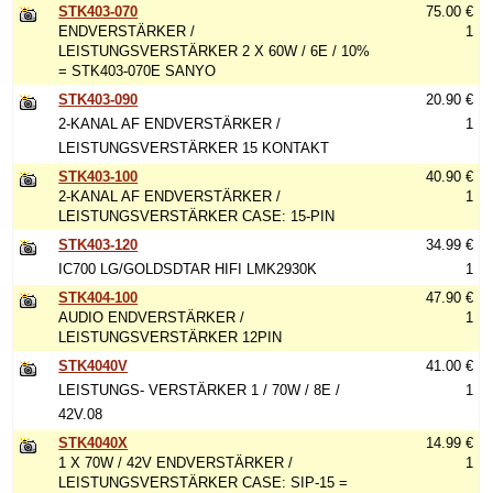
STK403-070
75.00 €
ENDVERSTÄRKER /
1
LEISTUNGSVERSTÄRKER 2 X 60W / 6E / 10%
= STK403-070E SANYO
STK403-090
20.90 €
2-KANAL AF ENDVERSTÄRKER /
1
LEISTUNGSVERSTÄRKER 15 KONTAKT
STK403-100
40.90 €
2-KANAL AF ENDVERSTÄRKER /
1
LEISTUNGSVERSTÄRKER CASE: 15-PIN
STK403-120
34.99 €
IC700 LG/GOLDSDTAR HIFI LMK2930K
1
STK404-100
47.90 €
AUDIO ENDVERSTÄRKER /
1
LEISTUNGSVERSTÄRKER 12PIN
STK4040V
41.00 €
LEISTUNGS- VERSTÄRKER 1 / 70W / 8E /
1
42V.08
STK4040X
14.99 €
1 X 70W / 42V ENDVERSTÄRKER /
1
LEISTUNGSVERSTÄRKER CASE: SIP-15 =