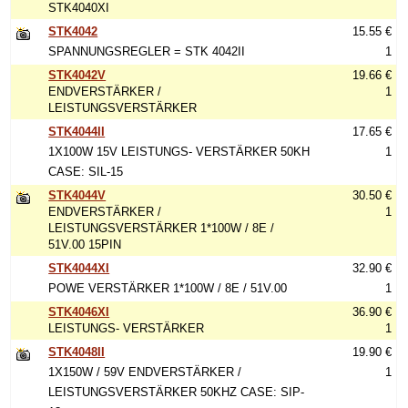
STK4040XI
STK4042
15.55 €
SPANNUNGSREGLER = STK 4042II
1
STK4042V
19.66 €
ENDVERSTÄRKER /
1
LEISTUNGSVERSTÄRKER
STK4044II
17.65 €
1X100W 15V LEISTUNGS- VERSTÄRKER 50KH
1
CASE: SIL-15
STK4044V
30.50 €
ENDVERSTÄRKER /
1
LEISTUNGSVERSTÄRKER 1*100W / 8E /
51V.00 15PIN
STK4044XI
32.90 €
POWE VERSTÄRKER 1*100W / 8E / 51V.00
1
STK4046XI
36.90 €
LEISTUNGS- VERSTÄRKER
1
STK4048II
19.90 €
1X150W / 59V ENDVERSTÄRKER /
1
LEISTUNGSVERSTÄRKER 50KHZ CASE: SIP-