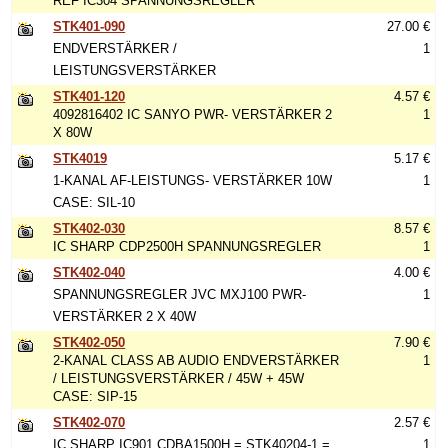
REF IC304 SPANNUNGSREGLER
STK401-090
27.00 €
ENDVERSTÄRKER /
1
LEISTUNGSVERSTÄRKER
STK401-120
4.57 €
4092816402 IC SANYO PWR- VERSTÄRKER 2
1
X 80W
STK4019
5.17 €
1-KANAL AF-LEISTUNGS- VERSTÄRKER 10W
1
CASE: SIL-10
STK402-030
8.57 €
IC SHARP CDP2500H SPANNUNGSREGLER
1
STK402-040
4.00 €
SPANNUNGSREGLER JVC MXJ100 PWR-
1
VERSTÄRKER 2 X 40W
STK402-050
7.90 €
2-KANAL CLASS AB AUDIO ENDVERSTÄRKER
1
/ LEISTUNGSVERSTÄRKER / 45W + 45W
CASE: SIP-15
STK402-070
2.57 €
IC SHARP IC901 CDBA1500H = STK40204-1 =
1