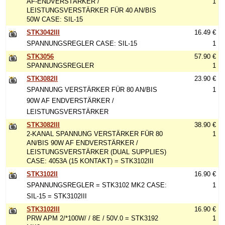
AF-ENDVERSTÄRKER /
1
LEISTUNGSVERSTÄRKER FÜR 40 AN/BIS
50W CASE: SIL-15
STK3042III
16.49 €
SPANNUNGSREGLER CASE: SIL-15
1
STK3056
57.90 €
SPANNUNGSREGLER
1
STK3082II
23.90 €
SPANNUNG VERSTÄRKER FÜR 80 AN/BIS
1
90W AF ENDVERSTÄRKER /
LEISTUNGSVERSTÄRKER
STK3082III
38.90 €
2-KANAL SPANNUNG VERSTÄRKER FÜR 80
1
AN/BIS 90W AF ENDVERSTÄRKER /
LEISTUNGSVERSTÄRKER (DUAL SUPPLIES)
CASE: 4053A (15 KONTAKT) = STK3102III
STK3102II
16.90 €
SPANNUNGSREGLER = STK3102 MK2 CASE:
1
SIL-15 = STK3102III
STK3102III
16.90 €
PRW APM 2/*100W/ / 8E / 50V.0 = STK3192
1