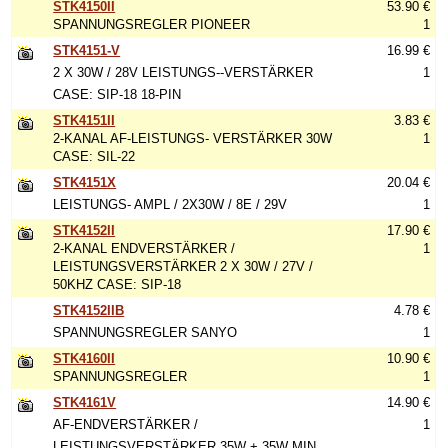
STK4150II
53.90 €
SPANNUNGSREGLER PIONEER
1
STK4151-V
16.99 €
2 X 30W / 28V LEISTUNGS--VERSTÄRKER
1
CASE: SIP-18 18-PIN
STK4151II
3.83 €
2-KANAL AF-LEISTUNGS- VERSTÄRKER 30W
1
CASE: SIL-22
STK4151X
20.04 €
LEISTUNGS- AMPL / 2X30W / 8E / 29V
1
STK4152II
17.90 €
2-KANAL ENDVERSTÄRKER /
1
LEISTUNGSVERSTÄRKER 2 X 30W / 27V /
50KHZ CASE: SIP-18
STK4152IIB
4.78 €
SPANNUNGSREGLER SANYO
1
STK4160II
10.90 €
SPANNUNGSREGLER
1
STK4161V
14.90 €
AF-ENDVERSTÄRKER /
1
LEISTUNGSVERSTÄRKER 35W + 35W MIN