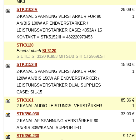
MK3
STK3102IV
29.09 €
2-KANAL SPANNUNG VERSTÄRKER FÜR 90
1
AN/BIS 100W AF ENDVERSTÄRKER /
LEISTUNGSVERSTÄRKER CASE: 4053A / 15
KONTAKT = STK5152III = 482220973453
STK3120
Ersetzt durch:
SI 3120
SIEHE: SI 3120 IC953 MITSUBISHI CT2969LST
STK3152III
15.90 €
2-KANAL SPANNUNG VERSTÄRKER FÜR
1
120W AN/BIS 150W AF ENDVERSTÄRKER /
LEISTUNGSVERSTÄRKER DUAL SUPPLIES
CASE: SIL-15
STK3161
85.36 €
2-KANAL AUDIO LEISTUNGS- VERSTÄRKER
1
STK350-030
33.90 €
2-KANAL AF SPANNUNG VERSTÄRKER 60
1
AN/BIS 80W/KANAL SUPPORTED
STK350-230
9.17 €