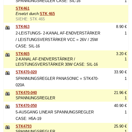
SPANNUNGSREGLER CASE: SIL-16
1
STK461
Ersetzt durch:
STK 465
SIEHE: STK 465
STK463
8.90 €
2-LEISTUNGS- 2-KANAL AF-ENDVERSTÄRKER
1
/ LEISTUNGSVERSTÄRKER VCC = 26V / 25W
CASE: SIL-16
STK465
3.20 €
2-KANAL AF-ENDVERSTÄRKER /
1
LEISTUNGSVERSTÄRKER 30W CASE: SIL-16
STK470-020
33.90 €
SPANNUNGSREGLER PANASONIC = STK470-
1
020A
STK470-040
21.96 €
SPANNUNGSREGLER
1
STK470-050
40.90 €
5-AUSGANG LINEAR SPANNUNGSREGLER
1
CASE: H5A-19
STK4793
25.90 €
SPANNUNGSREGLER
1