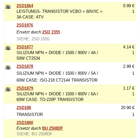
2SD1864
0.99 €
LEISTUNGS- TRANSISTOR VCBO = 60V/IC =
1
3A CASE: ATV
2SD1876
Ersetzt durch:
2SD 1555
SIEHE: 2SD 1555
2SD1877
4.14 €
SILIZIUM NPN + DIODE / 1500 / 800V / 4A /
1
50W CT2534
2SD1878
2.99 €
SILIZIUM NPN + DIODE / 1500 / 800V / 5A /
1
60W CASE: ISO-218 CT2144 TRANSISTOR
2SD1879
1.17 €
SILIZIUM NPN + DIODE / 1500 / 800V / 6A /
1
60W CASE: TO-220P TRANSISTOR
2SD188
20.90 €
TRANSISTOR
1
2SD1880
Ersetzt durch:
BU 2508DF
SIEHE: BU 2508DF