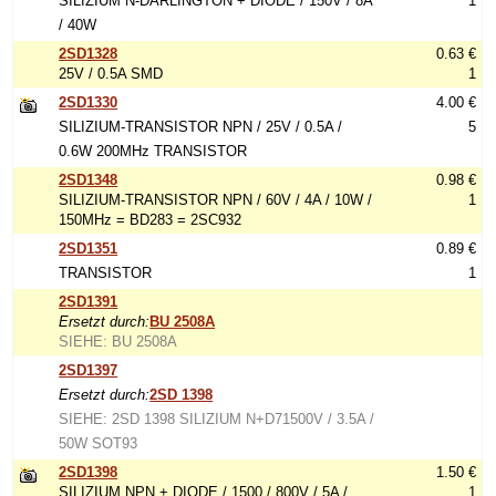
SILIZIUM N-DARLINGTON + DIODE / 150V / 8A
1
/ 40W
2SD1328
0.63 €
25V / 0.5A SMD
1
2SD1330
4.00 €
SILIZIUM-TRANSISTOR NPN / 25V / 0.5A /
5
0.6W 200MHz TRANSISTOR
2SD1348
0.98 €
SILIZIUM-TRANSISTOR NPN / 60V / 4A / 10W /
1
150MHz = BD283 = 2SC932
2SD1351
0.89 €
TRANSISTOR
1
2SD1391
Ersetzt durch:
BU 2508A
SIEHE: BU 2508A
2SD1397
Ersetzt durch:
2SD 1398
SIEHE: 2SD 1398 SILIZIUM N+D71500V / 3.5A /
50W SOT93
2SD1398
1.50 €
SILIZIUM NPN + DIODE / 1500 / 800V / 5A /
1