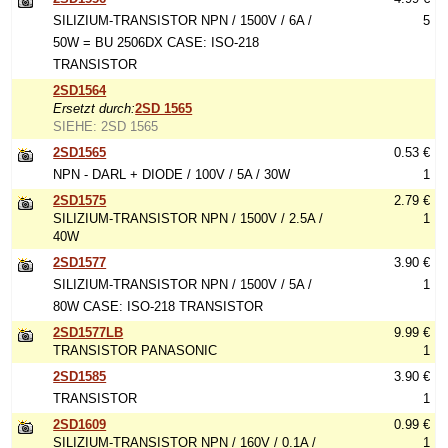
SILIZIUM-TRANSISTOR NPN / 1500V / 6A /
5
50W = BU 2506DX CASE: ISO-218
TRANSISTOR
2SD1564
Ersetzt durch:
2SD 1565
SIEHE: 2SD 1565
2SD1565
0.53 €
NPN - DARL + DIODE / 100V / 5A / 30W
1
2SD1575
2.79 €
SILIZIUM-TRANSISTOR NPN / 1500V / 2.5A /
1
40W
2SD1577
3.90 €
SILIZIUM-TRANSISTOR NPN / 1500V / 5A /
1
80W CASE: ISO-218 TRANSISTOR
2SD1577LB
9.99 €
TRANSISTOR PANASONIC
1
2SD1585
3.90 €
TRANSISTOR
1
2SD1609
0.99 €
SILIZIUM-TRANSISTOR NPN / 160V / 0.1A /
1