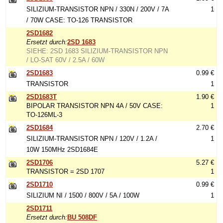
SILIZIUM-TRANSISTOR NPN / 330N / 200V / 7A
1
/ 70W CASE: TO-126 TRANSISTOR
2SD1682
Ersetzt durch:
2SD 1683
SIEHE: 2SD 1683 SILIZIUM-TRANSISTOR NPN
/ LO-SAT 60V / 2.5A / 60W
2SD1683
0.99 €
TRANSISTOR
1
2SD1683T
1.90 €
BIPOLAR TRANSISTOR NPN 4A / 50V CASE:
1
TO-126ML-3
2SD1684
2.70 €
SILIZIUM-TRANSISTOR NPN / 120V / 1.2A /
1
10W 150MHz 2SD1684E
2SD1706
5.27 €
TRANSISTOR = 2SD 1707
1
2SD1710
0.99 €
SILIZIUM NI / 1500 / 800V / 5A / 100W
1
2SD1711
Ersetzt durch:
BU 508DF