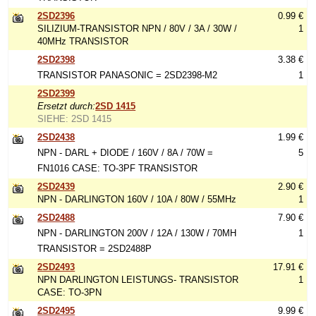
2SD2396
0.99 €
SILIZIUM-TRANSISTOR NPN / 80V / 3A / 30W /
1
40MHz TRANSISTOR
2SD2398
3.38 €
TRANSISTOR PANASONIC = 2SD2398-M2
1
2SD2399
Ersetzt durch:
2SD 1415
SIEHE: 2SD 1415
2SD2438
1.99 €
NPN - DARL + DIODE / 160V / 8A / 70W =
5
FN1016 CASE: TO-3PF TRANSISTOR
2SD2439
2.90 €
NPN - DARLINGTON 160V / 10A / 80W / 55MHz
1
2SD2488
7.90 €
NPN - DARLINGTON 200V / 12A / 130W / 70MH
1
TRANSISTOR = 2SD2488P
2SD2493
17.91 €
NPN DARLINGTON LEISTUNGS- TRANSISTOR
1
CASE: TO-3PN
2SD2495
9.99 €