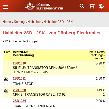
Home
Katalog
Halbleiter
Halbleiter 2SD..-2SK..
Halbleiter 2SD..-2SK.. von Dönberg Electronics
712 Artikel in der Gruppe
Foto
Bestell-Nr.
Preis Netto
Beschreibung
Packungs-
einheit
2SD1010
5.90 €
SILIZIUM-TRANSISTOR NPN / 50V / 50mA /
1
0.3W 200MHz = 2SC945
2SD1011
1.90 €
TRANSISTOR
1
2SD1020
0.49 €
NPN-SI TRANSISTOR CASE: TO-92
1
2SD1024
9.90 €
TRANSISTOR SHINDENGEN
1