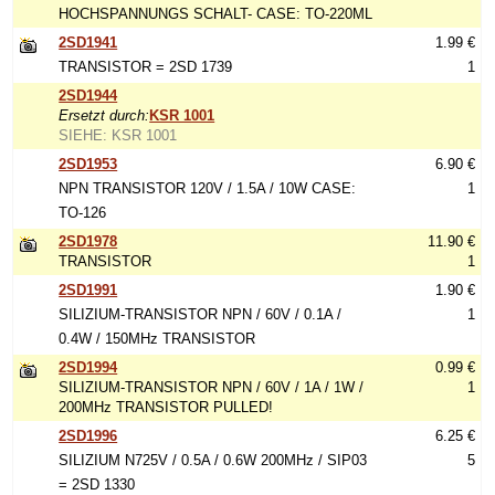
HOCHSPANNUNGS SCHALT- CASE: TO-220ML
2SD1941
1.99 €
TRANSISTOR = 2SD 1739
1
2SD1944
Ersetzt durch:
KSR 1001
SIEHE: KSR 1001
2SD1953
6.90 €
NPN TRANSISTOR 120V / 1.5A / 10W CASE:
1
TO-126
2SD1978
11.90 €
TRANSISTOR
1
2SD1991
1.90 €
SILIZIUM-TRANSISTOR NPN / 60V / 0.1A /
1
0.4W / 150MHz TRANSISTOR
2SD1994
0.99 €
SILIZIUM-TRANSISTOR NPN / 60V / 1A / 1W /
1
200MHz TRANSISTOR PULLED!
2SD1996
6.25 €
SILIZIUM N725V / 0.5A / 0.6W 200MHz / SIP03
5
= 2SD 1330