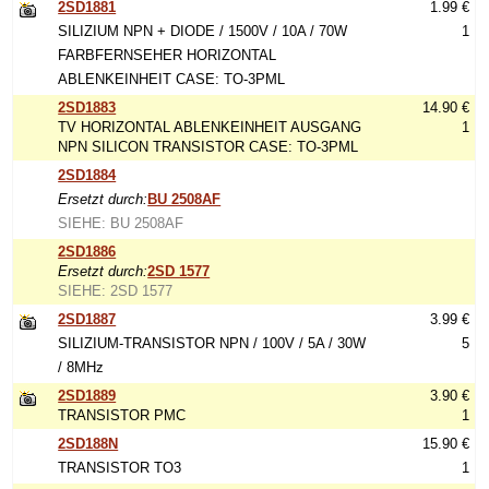
2SD1881
1.99 €
SILIZIUM NPN + DIODE / 1500V / 10A / 70W
1
FARBFERNSEHER HORIZONTAL
ABLENKEINHEIT CASE: TO-3PML
2SD1883
14.90 €
TV HORIZONTAL ABLENKEINHEIT AUSGANG
1
NPN SILICON TRANSISTOR CASE: TO-3PML
2SD1884
Ersetzt durch:
BU 2508AF
SIEHE: BU 2508AF
2SD1886
Ersetzt durch:
2SD 1577
SIEHE: 2SD 1577
2SD1887
3.99 €
SILIZIUM-TRANSISTOR NPN / 100V / 5A / 30W
5
/ 8MHz
2SD1889
3.90 €
TRANSISTOR PMC
1
2SD188N
15.90 €
TRANSISTOR TO3
1