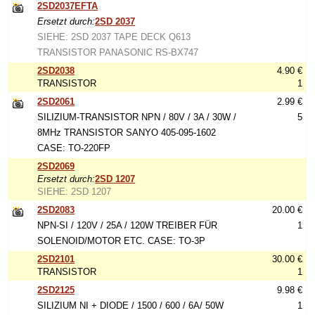
2SD2037EFTA
Ersetzt durch:
2SD 2037
SIEHE: 2SD 2037 TAPE DECK Q613
TRANSISTOR PANASONIC RS-BX747
2SD2038
4.90 €
TRANSISTOR
1
2SD2061
2.99 €
SILIZIUM-TRANSISTOR NPN / 80V / 3A / 30W /
5
8MHz TRANSISTOR SANYO 405-095-1602
CASE: TO-220FP
2SD2069
Ersetzt durch:
2SD 1207
SIEHE: 2SD 1207
2SD2083
20.00 €
NPN-SI / 120V / 25A / 120W TREIBER FÜR
1
SOLENOID/MOTOR ETC. CASE: TO-3P
2SD2101
30.00 €
TRANSISTOR
1
2SD2125
9.98 €
SILIZIUM NI + DIODE / 1500 / 600 / 6A/ 50W
1