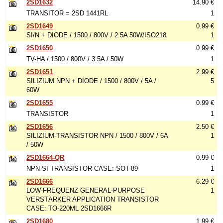
2SD1632
14.90 €
TRANSITOR = 2SD 1441RL
1
2SD1649
0.99 €
SI/N + DIODE / 1500 / 800V / 2.5A 50W/ISO218
1
2SD1650
0.99 €
TV-HA / 1500 / 800V / 3.5A / 50W
1
2SD1651
2.99 €
SILIZIUM NPN + DIODE / 1500 / 800V / 5A /
5
60W
2SD1655
0.99 €
TRANSISTOR
1
2SD1656
2.50 €
SILIZIUM-TRANSISTOR NPN / 1500 / 800V / 6A
1
/ 50W
2SD1664-QR
0.99 €
NPN-SI TRANSISTOR CASE: SOT-89
1
2SD1666
6.29 €
LOW-FREQUENZ GENERAL-PURPOSE
1
VERSTÄRKER APPLICATION TRANSISTOR
CASE: TO-220ML 2SD1666R
2SD1680
1.99 €