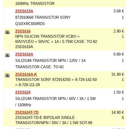
160MHz TRANSISTOR
2SD1615A
3.68 €
872910668 TRANSISTOR SONY
1
Q10/XRC650RDS
2SD1616
2.90 €
NPN SILICON TRANSISTOR VCBO =
1
60V/VCEO = 50V/IC = 1A / 0.75W CASE: TO-92
2SD1616A
2SD1616A
0.89 €
SILIZIUM-TRANSISTOR NPN / 120V / 1A
1
TRANSISTOR CASE: TO-92
2SD1616A-K
31.90 €
TRANSISTOR SONY 872914250 = 8-729-142-50
1
= 8-729-111-29
2SD1624
1.50 €
SILIZIUM-TRANSISTOR NPN / 60V / 3A / 1.5W
1
/ 150MHz
2SD1624T-TD
14.90 €
2SD1624T-TD-E BIPOLAR SINGLE
5
TRANSISTOR/NPN / 50V / 3A / 1.5W SOT-89