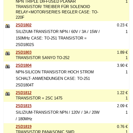
NPN TRIPLE DIFFUSED PLANAR
1
TRANSISTOR/ TREIBER FÜR SOLENOID
RELAY+MOTOR/SERIES REGLER CASE: TO-
220F
2SD1802
0.23 €
SILIZIUM-TRANSISTOR NPN / 60V / 3A / 15W /
1
150MHz CASE: TO-251 TRANSISTOR =
2SD1802S
2SD1803
1.89 €
TRANSISTOR SANYO TO-252
1
2SD1804
3.90 €
NPN-SILICON TRANSISTOR HOCH STROM
1
SCHALT- ANWENDUNGEN CASE: TO-251
2SD1804T
2SD1812
1.22 €
TRANSISTOR = 2SC 1475
1
2SD1815
2.09 €
SILIZIUM-TRANSISTOR NPN / 120V / 3A / 20W
1
/ 180MHz
2SD1819
0.76 €
TRANSISTOR PANASONIC SMD
1