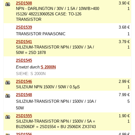
2SD1508
3.90 €
NPN - DARLINGTON / 30V / 1.5A / 10W/B>400
1
IS126/ 482213060526 CASE: TO-126
TRANSISTOR
2SD1539
3.68 €
TRANSISTOR PANASONIC
1
2SD1541
3.79 €
SILIZIUM-TRANSISTOR NPN / 1500V / 3A /
1
50W = 2SD 1878
2SD1545
Ersetzt durch:
S 2000N
SIEHE: S 2000N
2SD1546
2.99 €
SILIZIUM NPN 1500V / 50W / 0.5µS
1
2SD1548
7.99 €
SILIZIUM-TRANSISTOR NPN / 1500V / 10A /
5
50W
2SD1555
1.90 €
SILIZIUM-TRANSISTOR NPN / 1500V / 5A =
1
BU2506DF = 2SD1554 = BU 2506DX ZX3743
2SD1556
4.99 €