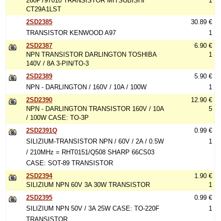
260P797010 TRANSISTOR MITSUBISHI
1
CT29A1LST
2SD2385
30.89 €
TRANSISTOR KENWOOD A97
1
2SD2387
6.90 €
NPN TRANSISTOR DARLINGTON TOSHIBA
1
140V / 8A 3-PIN/TO-3
2SD2389
5.90 €
NPN - DARLINGTON / 160V / 10A / 100W
1
2SD2390
12.90 €
NPN - DARLINGTON TRANSISTOR 160V / 10A
5
/ 100W CASE: TO-3P
2SD2391Q
0.99 €
SILIZIUM-TRANSISTOR NPN / 60V / 2A / 0.5W
1
/ 210MHz = RHT0151/Q508 SHARP 66CS03
CASE: SOT-89 TRANSISTOR
2SD2394
1.90 €
SILIZIUM NPN 60V 3A 30W TRANSISTOR
1
2SD2395
0.99 €
SILIZIUM NPN 50V / 3A 25W CASE: TO-220F
1
TRANSISTOR