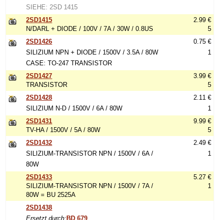
SIEHE: 2SD 1415
2SD1415
2.99 €
N/DARL + DIODE / 100V / 7A / 30W / 0.8US
5
2SD1426
0.75 €
SILIZIUM NPN + DIODE / 1500V / 3.5A / 80W
1
CASE: TO-247 TRANSISTOR
2SD1427
3.99 €
TRANSISTOR
5
2SD1428
2.11 €
SILIZIUM N-D / 1500V / 6A / 80W
1
2SD1431
9.99 €
TV-HA / 1500V / 5A / 80W
5
2SD1432
2.49 €
SILIZIUM-TRANSISTOR NPN / 1500V / 6A /
1
80W
2SD1433
5.27 €
SILIZIUM-TRANSISTOR NPN / 1500V / 7A /
1
80W = BU 2525A
2SD1438
Ersetzt durch:
BD 679