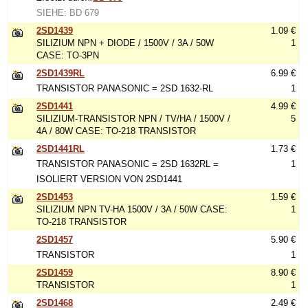
SIEHE: BD 679
2SD1439
1.09 €
SILIZIUM NPN + DIODE / 1500V / 3A / 50W
1
CASE: TO-3PN
2SD1439RL
6.99 €
TRANSISTOR PANASONIC = 2SD 1632-RL
1
2SD1441
4.99 €
SILIZIUM-TRANSISTOR NPN / TV/HA / 1500V /
5
4A / 80W CASE: TO-218 TRANSISTOR
2SD1441RL
1.73 €
TRANSISTOR PANASONIC = 2SD 1632RL =
1
ISOLIERT VERSION VON 2SD1441
2SD1453
1.59 €
SILIZIUM NPN TV-HA 1500V / 3A / 50W CASE:
1
TO-218 TRANSISTOR
2SD1457
5.90 €
TRANSISTOR
1
2SD1459
8.90 €
TRANSISTOR
1
2SD1468
2.49 €