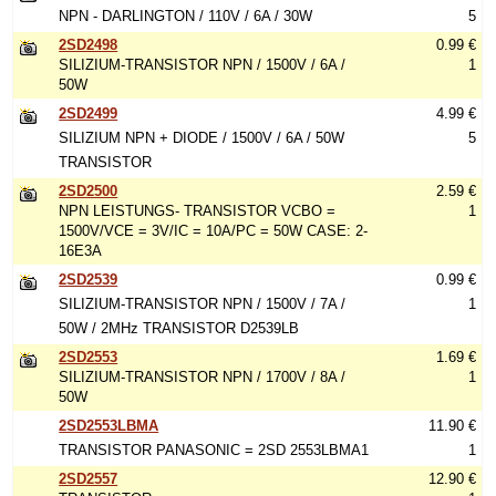
NPN - DARLINGTON / 110V / 6A / 30W
5
2SD2498
0.99 €
SILIZIUM-TRANSISTOR NPN / 1500V / 6A /
1
50W
2SD2499
4.99 €
SILIZIUM NPN + DIODE / 1500V / 6A / 50W
5
TRANSISTOR
2SD2500
2.59 €
NPN LEISTUNGS- TRANSISTOR VCBO =
1
1500V/VCE = 3V/IC = 10A/PC = 50W CASE: 2-
16E3A
2SD2539
0.99 €
SILIZIUM-TRANSISTOR NPN / 1500V / 7A /
1
50W / 2MHz TRANSISTOR D2539LB
2SD2553
1.69 €
SILIZIUM-TRANSISTOR NPN / 1700V / 8A /
1
50W
2SD2553LBMA
11.90 €
TRANSISTOR PANASONIC = 2SD 2553LBMA1
1
2SD2557
12.90 €