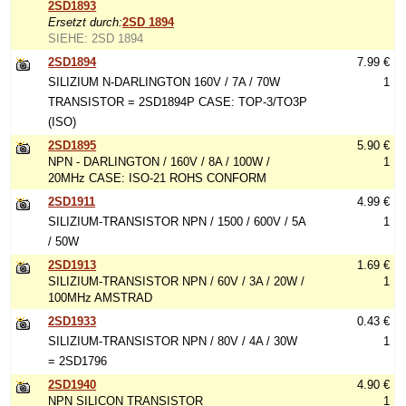
2SD1893
Ersetzt durch:
2SD 1894
SIEHE: 2SD 1894
2SD1894
7.99 €
SILIZIUM N-DARLINGTON 160V / 7A / 70W
1
TRANSISTOR = 2SD1894P CASE: TOP-3/TO3P
(ISO)
2SD1895
5.90 €
NPN - DARLINGTON / 160V / 8A / 100W /
1
20MHz CASE: ISO-21 ROHS CONFORM
2SD1911
4.99 €
SILIZIUM-TRANSISTOR NPN / 1500 / 600V / 5A
1
/ 50W
2SD1913
1.69 €
SILIZIUM-TRANSISTOR NPN / 60V / 3A / 20W /
1
100MHz AMSTRAD
2SD1933
0.43 €
SILIZIUM-TRANSISTOR NPN / 80V / 4A / 30W
1
= 2SD1796
2SD1940
4.90 €
NPN SILICON TRANSISTOR
1