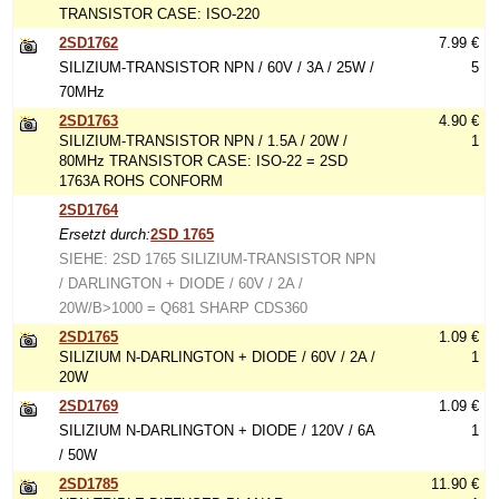
TRANSISTOR CASE: ISO-220
2SD1762
7.99 €
SILIZIUM-TRANSISTOR NPN / 60V / 3A / 25W /
5
70MHz
2SD1763
4.90 €
SILIZIUM-TRANSISTOR NPN / 1.5A / 20W /
1
80MHz TRANSISTOR CASE: ISO-22 = 2SD
1763A ROHS CONFORM
2SD1764
Ersetzt durch:
2SD 1765
SIEHE: 2SD 1765 SILIZIUM-TRANSISTOR NPN
/ DARLINGTON + DIODE / 60V / 2A /
20W/B>1000 = Q681 SHARP CDS360
2SD1765
1.09 €
SILIZIUM N-DARLINGTON + DIODE / 60V / 2A /
1
20W
2SD1769
1.09 €
SILIZIUM N-DARLINGTON + DIODE / 120V / 6A
1
/ 50W
2SD1785
11.90 €