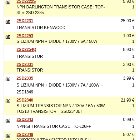
2SD2222S
5.90 €
NPN DARLINGTON TRANSISTOR CASE: TOP-
1
3L = 2SD 2385
2SD2231
25.90 €
TRANSISTOR KENWOOD
1
2SD2253
1.00 €
SILIZIUM NPN + DIODE / 1700V / 6A / 50W
1
2SD2254Q
8.90 €
TRANSISTOR
1
2SD2331
3.90 €
TRANSISTOR
1
2SD2335
3.99 €
SILIZIUM NPN + DIODE / 1500V / 7A / 100W =
1
2SD1849
2SD2340
21.90 €
SILIZIUM-TRANSISTOR NPN / 130V / 6A / 50W
1
TO218 TRANSISTOR = 2SD2340BT
2SD2343
0.99 €
NPN-SI TRANSISTOR CASE: TO-126FP
1
2SD2349
5.07 €