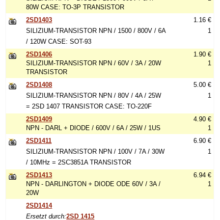
80W CASE: TO-3P TRANSISTOR
2SD1403
1.16 €
SILIZIUM-TRANSISTOR NPN / 1500 / 800V / 6A
1
/ 120W CASE: SOT-93
2SD1406
1.90 €
SILIZIUM-TRANSISTOR NPN / 60V / 3A / 20W
1
TRANSISTOR
2SD1408
5.00 €
SILIZIUM-TRANSISTOR NPN / 80V / 4A / 25W
1
= 2SD 1407 TRANSISTOR CASE: TO-220F
2SD1409
4.90 €
NPN - DARL + DIODE / 600V / 6A / 25W / 1US
1
2SD1411
6.90 €
SILIZIUM-TRANSISTOR NPN / 100V / 7A / 30W
1
/ 10MHz = 2SC3851A TRANSISTOR
2SD1413
6.94 €
NPN - DARLINGTON + DIODE ODE 60V / 3A /
1
20W
2SD1414
Ersetzt durch:
2SD 1415