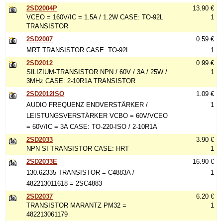
2SD2004P
13.90 €
VCEO = 160V/IC = 1.5A / 1.2W CASE: TO-92L
1
TRANSISTOR
2SD2007
0.59 €
MRT TRANSISTOR CASE: TO-92L
1
2SD2012
0.99 €
SILIZIUM-TRANSISTOR NPN / 60V / 3A / 25W /
1
3MHz CASE: 2-10R1A TRANSISTOR
2SD2012ISO
1.09 €
AUDIO FREQUENZ ENDVERSTÄRKER /
1
LEISTUNGSVERSTÄRKER VCBO = 60V/VCEO
= 60V/IC = 3A CASE: TO-220-ISO / 2-10R1A
2SD2033
3.90 €
NPN SI TRANSISTOR CASE: HRT
1
2SD2033E
16.90 €
130.62335 TRANSISTOR = C4883A /
1
482213011618 = 2SC4883
2SD2037
6.20 €
TRANSISTOR MARANTZ PM32 =
1
482213061179