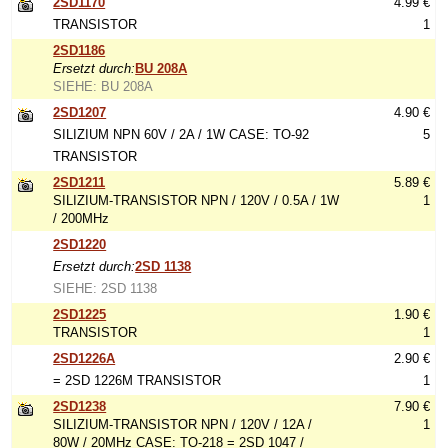
2SD1170
4.99 €
TRANSISTOR
1
2SD1186
Ersetzt durch:
BU 208A
SIEHE: BU 208A
2SD1207
4.90 €
SILIZIUM NPN 60V / 2A / 1W CASE: TO-92
5
TRANSISTOR
2SD1211
5.89 €
SILIZIUM-TRANSISTOR NPN / 120V / 0.5A / 1W
1
/ 200MHz
2SD1220
Ersetzt durch:
2SD 1138
SIEHE: 2SD 1138
2SD1225
1.90 €
TRANSISTOR
1
2SD1226A
2.90 €
= 2SD 1226M TRANSISTOR
1
2SD1238
7.90 €
SILIZIUM-TRANSISTOR NPN / 120V / 12A /
1
80W / 20MHz CASE: TO-218 = 2SD 1047 /