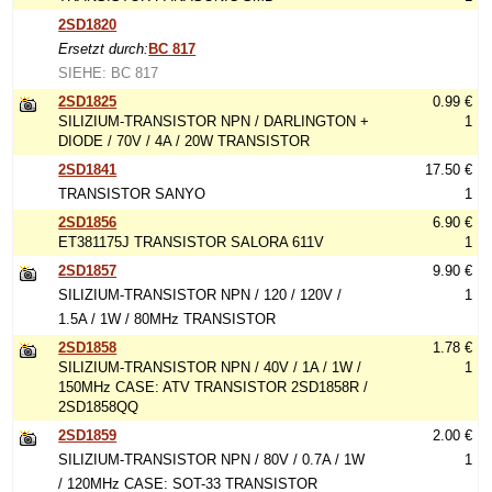
2SD1820
Ersetzt durch:
BC 817
SIEHE: BC 817
2SD1825
0.99 €
SILIZIUM-TRANSISTOR NPN / DARLINGTON +
1
DIODE / 70V / 4A / 20W TRANSISTOR
2SD1841
17.50 €
TRANSISTOR SANYO
1
2SD1856
6.90 €
ET381175J TRANSISTOR SALORA 611V
1
2SD1857
9.90 €
SILIZIUM-TRANSISTOR NPN / 120 / 120V /
1
1.5A / 1W / 80MHz TRANSISTOR
2SD1858
1.78 €
SILIZIUM-TRANSISTOR NPN / 40V / 1A / 1W /
1
150MHz CASE: ATV TRANSISTOR 2SD1858R /
2SD1858QQ
2SD1859
2.00 €
SILIZIUM-TRANSISTOR NPN / 80V / 0.7A / 1W
1
/ 120MHz CASE: SOT-33 TRANSISTOR