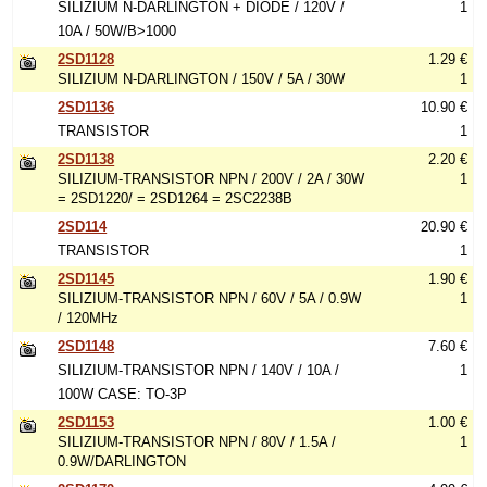
SILIZIUM N-DARLINGTON + DIODE / 120V /
1
10A / 50W/B>1000
2SD1128
1.29 €
SILIZIUM N-DARLINGTON / 150V / 5A / 30W
1
2SD1136
10.90 €
TRANSISTOR
1
2SD1138
2.20 €
SILIZIUM-TRANSISTOR NPN / 200V / 2A / 30W
1
= 2SD1220/ = 2SD1264 = 2SC2238B
2SD114
20.90 €
TRANSISTOR
1
2SD1145
1.90 €
SILIZIUM-TRANSISTOR NPN / 60V / 5A / 0.9W
1
/ 120MHz
2SD1148
7.60 €
SILIZIUM-TRANSISTOR NPN / 140V / 10A /
1
100W CASE: TO-3P
2SD1153
1.00 €
SILIZIUM-TRANSISTOR NPN / 80V / 1.5A /
1
0.9W/DARLINGTON