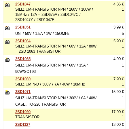
2SD1047
4.36 €
SILIZIUM-TRANSISTOR NPN / 160V / 100W /
1
15MHz / 12A = 2SD675A / 2SD1047C /
2SD1047Y / 2SD1047E
2SD1051
3.99 €
UNI / 50V / 1.5A / 1W / 15OMHz
5
2SD1064
5.90 €
SILIZIUM-TRANSISTOR NPN / 60V / 12A / 80W
1
= 2SD 1063 TRANSISTOR
2SD1065
4.90 €
SILIZIUM-TRANSISTOR NPN / 60V / 15A /
1
90W/SOT93
2SD1069
7.90 €
SILIZIUM N-D / 300V / 7A / 40W / 18MHz
1
2SD1071
15.90 €
SILIZIUM-TRANSISTOR NPN / 300V / 6A / 40W
1
CASE: TO-220 TRANSISTOR
2SD1090
17.90 €
TRANSISTOR
1
2SD1127
13.00 €