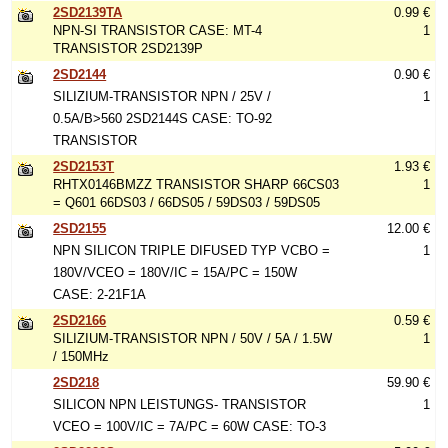
2SD2139TA
0.99 €
NPN-SI TRANSISTOR CASE: MT-4
1
TRANSISTOR 2SD2139P
2SD2144
0.90 €
SILIZIUM-TRANSISTOR NPN / 25V /
1
0.5A/B>560 2SD2144S CASE: TO-92
TRANSISTOR
2SD2153T
1.93 €
RHTX0146BMZZ TRANSISTOR SHARP 66CS03
1
= Q601 66DS03 / 66DS05 / 59DS03 / 59DS05
2SD2155
12.00 €
NPN SILICON TRIPLE DIFUSED TYP VCBO =
1
180V/VCEO = 180V/IC = 15A/PC = 150W
CASE: 2-21F1A
2SD2166
0.59 €
SILIZIUM-TRANSISTOR NPN / 50V / 5A / 1.5W
1
/ 150MHz
2SD218
59.90 €
SILICON NPN LEISTUNGS- TRANSISTOR
1
VCEO = 100V/IC = 7A/PC = 60W CASE: TO-3