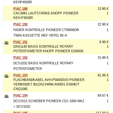
KEHP4500R
PIAC 188
13.90 €
CAC4991 LAUTSTÄRKE-KNOPF PIONEER
1
KEH-P3630R
PIAC 190
22.90 €
FADER KONTROLLE PIONEER CTW806DR
1
TWIN KASSETTE REF VR701 5K-A
PIAC 191
9.90 €
DAA1140 BASIS KONTROLLE ROTARY
1
POTENTIOMETER KNOPF PIONEER DJM500
PIAC 192
15.90 €
DCS1032 BASIS KONTROLLE ROTARY
1
POTENTIOMETER
PIAC 193
81.95 €
FLACHBANDKABEL AVH-P5900DVD PIONEER
1
VERBINDET BILDSCHIRM AN/BIS EINHEIT
CNQ1085
PIAC 194
69.67 €
DCV1013 SCHIEBER PIONEER CDJ 1000 MK2
1
= DCV1032