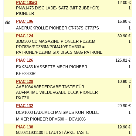
PIAC 105/G
12.00 €
PNW1475 DISC LADE- SATZ (MIT ZUBEHÖR)
1
PIONEER
PIAC 106
16.90 €
ANDRUCKROLLE PIONEER CT-737S CT737S
1
PIAC 124
39.90 €
JDM300 CD MAGAZINE PIONEER PDZ81M
1
PDZ82M/PDZ83M/PDM410/PDM603 =
PATRONE/PDZ84M SIX DISCS MAG PATRONE
PIAC 126
126.81 €
EXK3455 KASSETTE MECH PIONEER
1
KEH2300R
PIAC 129
10.90 €
AAE1084 WIEDERGABE TASTE FÜR
1
AUFNAHME WIEDERGABE DECK PIONEER
RXZ71L
PIAC 132
29.90 €
DCV1003 LADEMECHANISMUS KONTROLLE
1
MIXER PIONEER DFM500 = DCV1006
PIAC 138
19.90 €
5080211931100-IL LAUTSTÄRKE TASTE
1