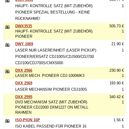
HAUPT- KONTROLLE SATZ (MIT ZUBEHÖR)
1
PIONEER SPEZIAL BESTELLUNG - KEINE
RÜCKNAHME!
DWX3535
505.73 €
HAUPT- KONTROLLE SATZ (MIT ZUBEHÖR)
1
PIONEER
DWY 1069
21.90 €
LASER NUR LASEREINHEIT (LASER PICKUP)
1
PIONEER/ERSATZ CDJ100S/CDJ500/CDJ700
CDJ100/CDJ700S/CMX5000
DXX 2566
230.90 €
LASER MECH. PIONEER CDJ-1000MK3
1
DXX 2569
193.90 €
LASER MECHANSIM PIONEER CDJ100S
1
DXX 2595
340.42 €
DVD MECHANISM SATZ (MIT ZUBEHÖR)
1
PIONEER CDJ2000 DXM1227 ON METALL
RAHMEN
ISO-PION 16P
1.56 €
ISO KABEL PASSEND FÜR PIONEER 16
1