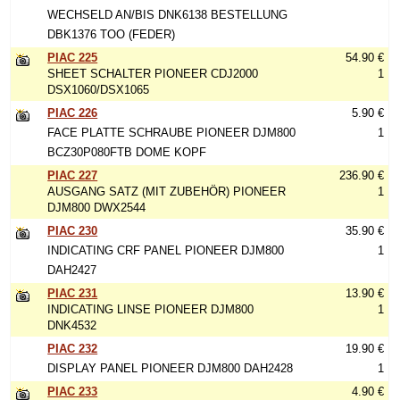
WECHSELD AN/BIS DNK6138 BESTELLUNG
DBK1376 TOO (FEDER)
PIAC 225
54.90 €
SHEET SCHALTER PIONEER CDJ2000
1
DSX1060/DSX1065
PIAC 226
5.90 €
FACE PLATTE SCHRAUBE PIONEER DJM800
1
BCZ30P080FTB DOME KOPF
PIAC 227
236.90 €
AUSGANG SATZ (MIT ZUBEHÖR) PIONEER
1
DJM800 DWX2544
PIAC 230
35.90 €
INDICATING CRF PANEL PIONEER DJM800
1
DAH2427
PIAC 231
13.90 €
INDICATING LINSE PIONEER DJM800
1
DNK4532
PIAC 232
19.90 €
DISPLAY PANEL PIONEER DJM800 DAH2428
1
PIAC 233
4.90 €