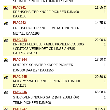
SCHALTER PIONEER DJM400 DSG1099
1
PIAC241
11.55 €
DREHSCHALTER KNOPF PIONEER DJM400
1
DAA1185
PIAC242
14.75 €
DREHSCHALTER KNOPF METALL PIONEER
1
METALL DAA1198
PIAC 243
22.90 €
DNP1811 FLEXIBLE KABEL PIONEER CDJ500S
1
/ CDJ700S VERBINDET CD LINSE AN/BIS
HAUPT- BOARD
PIAC 244
17.90 €
ROTARTY SCHALTER KNOPF PIONEER
1
DJM800 DAA1197 DAA1256
PIAC 245
20.50 €
ROTARY SWITHC KNOPF PIONEER DJM800
1
DAA1178
PIAC 246
63.98 €
STECKVERBINDUNG SATZ (MIT ZUBEHÖR)
1
TRIM4 PIONEER DJM800
PIAC 247
90.25 €