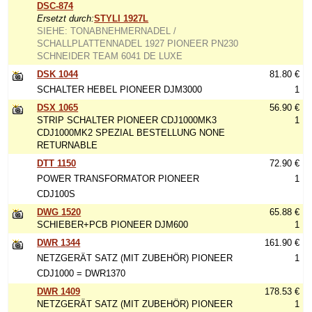
DSC-874
Ersetzt durch:
STYLI 1927L
SIEHE: TONABNEHMERNADEL /
SCHALLPLATTENNADEL 1927 PIONEER PN230
SCHNEIDER TEAM 6041 DE LUXE
DSK 1044
81.80 €
SCHALTER HEBEL PIONEER DJM3000
1
DSX 1065
56.90 €
STRIP SCHALTER PIONEER CDJ1000MK3
1
CDJ1000MK2 SPEZIAL BESTELLUNG NONE
RETURNABLE
DTT 1150
72.90 €
POWER TRANSFORMATOR PIONEER
1
CDJ100S
DWG 1520
65.88 €
SCHIEBER+PCB PIONEER DJM600
1
DWR 1344
161.90 €
NETZGERÄT SATZ (MIT ZUBEHÖR) PIONEER
1
CDJ1000 = DWR1370
DWR 1409
178.53 €
NETZGERÄT SATZ (MIT ZUBEHÖR) PIONEER
1