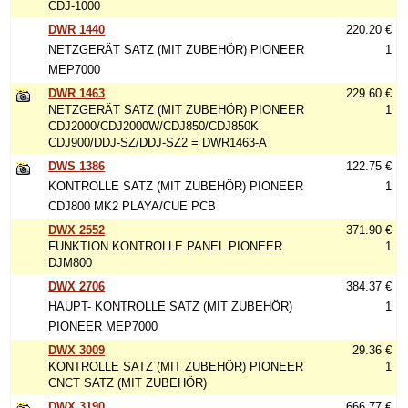
CDJ-1000
DWR 1440
220.20 €
NETZGERÄT SATZ (MIT ZUBEHÖR) PIONEER
1
MEP7000
DWR 1463
229.60 €
NETZGERÄT SATZ (MIT ZUBEHÖR) PIONEER
1
CDJ2000/CDJ2000W/CDJ850/CDJ850K
CDJ900/DDJ-SZ/DDJ-SZ2 = DWR1463-A
DWS 1386
122.75 €
KONTROLLE SATZ (MIT ZUBEHÖR) PIONEER
1
CDJ800 MK2 PLAYA/CUE PCB
DWX 2552
371.90 €
FUNKTION KONTROLLE PANEL PIONEER
1
DJM800
DWX 2706
384.37 €
HAUPT- KONTROLLE SATZ (MIT ZUBEHÖR)
1
PIONEER MEP7000
DWX 3009
29.36 €
KONTROLLE SATZ (MIT ZUBEHÖR) PIONEER
1
CNCT SATZ (MIT ZUBEHÖR)
DWX 3190
666.77 €