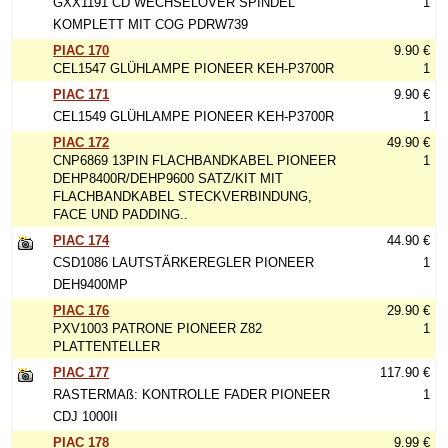
GXX1191 CD WECHSELOVER SPINDEL
1
KOMPLETT MIT COG PDRW739
PIAC 170
9.90 €
CEL1547 GLÜHLAMPE PIONEER KEH-P3700R
1
PIAC 171
9.90 €
CEL1549 GLÜHLAMPE PIONEER KEH-P3700R
1
PIAC 172
49.90 €
CNP6869 13PIN FLACHBANDKABEL PIONEER
1
DEHP8400R/DEHP9600 SATZ/KIT MIT
FLACHBANDKABEL STECKVERBINDUNG,
FACE UND PADDING..
PIAC 174
44.90 €
CSD1086 LAUTSTÄRKEREGLER PIONEER
1
DEH9400MP
PIAC 176
29.90 €
PXV1003 PATRONE PIONEER Z82
1
PLATTENTELLER
PIAC 177
117.90 €
RASTERMAß: KONTROLLE FADER PIONEER
1
CDJ 1000II
PIAC 178
9.99 €