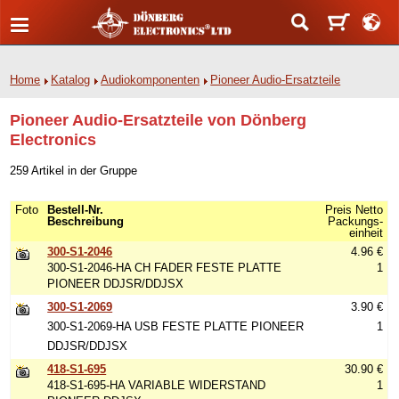
Home
Katalog
Audiokomponenten
Pioneer Audio-Ersatzteile
Pioneer Audio-Ersatzteile von Dönberg
Electronics
259 Artikel in der Gruppe
Foto
Bestell-Nr.
Preis Netto
Beschreibung
Packungs-
einheit
300-S1-2046
4.96 €
300-S1-2046-HA CH FADER FESTE PLATTE
1
PIONEER DDJSR/DDJSX
300-S1-2069
3.90 €
300-S1-2069-HA USB FESTE PLATTE PIONEER
1
DDJSR/DDJSX
418-S1-695
30.90 €
418-S1-695-HA VARIABLE WIDERSTAND
1