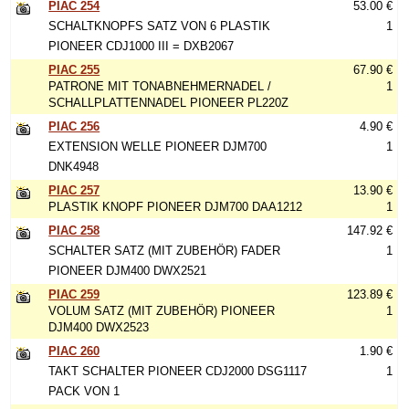
PIAC 254
53.00 €
SCHALTKNOPFS SATZ VON 6 PLASTIK
1
PIONEER CDJ1000 III = DXB2067
PIAC 255
67.90 €
PATRONE MIT TONABNEHMERNADEL /
1
SCHALLPLATTENNADEL PIONEER PL220Z
PIAC 256
4.90 €
EXTENSION WELLE PIONEER DJM700
1
DNK4948
PIAC 257
13.90 €
PLASTIK KNOPF PIONEER DJM700 DAA1212
1
PIAC 258
147.92 €
SCHALTER SATZ (MIT ZUBEHÖR) FADER
1
PIONEER DJM400 DWX2521
PIAC 259
123.89 €
VOLUM SATZ (MIT ZUBEHÖR) PIONEER
1
DJM400 DWX2523
PIAC 260
1.90 €
TAKT SCHALTER PIONEER CDJ2000 DSG1117
1
PACK VON 1