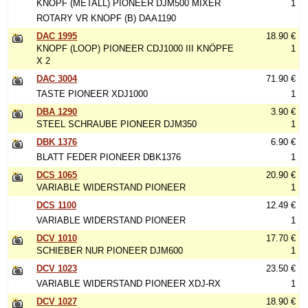
KNOPF (METALL) PIONEER DJM500 MIXER
1
ROTARY VR KNOPF (B) DAA1190
DAC 1995
18.90 €
KNOPF (LOOP) PIONEER CDJ1000 III KNÖPFE
1
X 2
DAC 3004
71.90 €
TASTE PIONEER XDJ1000
1
DBA 1290
3.90 €
STEEL SCHRAUBE PIONEER DJM350
1
DBK 1376
6.90 €
BLATT FEDER PIONEER DBK1376
1
DCS 1065
20.90 €
VARIABLE WIDERSTAND PIONEER
1
DCS 1100
12.49 €
VARIABLE WIDERSTAND PIONEER
1
DCV 1010
17.70 €
SCHIEBER NUR PIONEER DJM600
1
DCV 1023
23.50 €
VARIABLE WIDERSTAND PIONEER XDJ-RX
1
DCV 1027
18.90 €