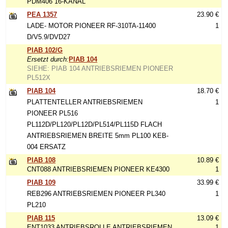
PDM406 16-KANAL
PEA 1357
23.90 €
LADE- MOTOR PIONEER RF-310TA-11400
1
D/V5.9/DVD27
PIAB 102/G
Ersetzt durch:
PIAB 104
SIEHE: PIAB 104 ANTRIEBSRIEMEN PIONEER
PL512X
PIAB 104
18.70 €
PLATTENTELLER ANTRIEBSRIEMEN
1
PIONEER PL516
PL112D/PL120/PL12D/PL514/PL115D FLACH
ANTRIEBSRIEMEN BREITE 5mm PL100 KEB-
004 ERSATZ
PIAB 108
10.89 €
CNT088 ANTRIEBSRIEMEN PIONEER KE4300
1
PIAB 109
33.99 €
REB296 ANTRIEBSRIEMEN PIONEER PL340
1
PL210
PIAB 115
13.09 €
ENT1033 ANTRIEBSROLLE ANTRIEBSRIEMEN
1