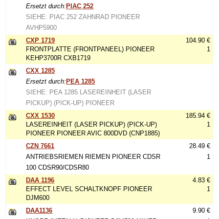
Ersetzt durch:
PIAC 252
SIEHE: PIAC 252 ZAHNRAD PIONEER
AVHP5900
CXP 1719
104.90 €
FRONTPLATTE (FRONTPANEEL) PIONEER
1
KEHP3700R CXB1719
CXX 1285
Ersetzt durch:
PEA 1285
SIEHE: PEA 1285 LASEREINHEIT (LASER
PICKUP) (PICK-UP) PIONEER
CXX 1530
185.94 €
LASEREINHEIT (LASER PICKUP) (PICK-UP)
1
PIONEER PIONEER AVIC 800DVD (CNP1885)
CZN 7661
28.49 €
ANTRIEBSRIEMEN RIEMEN PIONEER CDSR
1
100 CDSR90/CDSR80
DAA 1196
4.83 €
EFFECT LEVEL SCHALTKNOPF PIONEER
1
DJM600
DAA1136
9.90 €