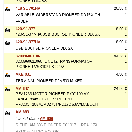
PIONEER DDJSX
418-S1-701HA
20.95 €
VARIABLE WIDERSTAND PIONEER DDJSX CH
1
FADER
420-S1-377
8.50 €
420-S1-377-HA USB BUCHSE PIONEER DDJSX
1
420-S1-377HA
8.90 €
USB BUCHSE PIONEER DDJSX
1
820096061106
194.38 €
8200960611060-IL NETZTRANSFORMATOR
1
PIONEER VSX1021-K 220V
AKE-031
4.90 €
TERMINAL PIONEER DJM500 MIXER
1
AM 847
24.90 €
PEA1233 MOTOR PIONEER PYY1109 AX
1
LÄNGE 8mm / PZDD73T/PD6300
RF320CH10570/PDZ73T/PDZ72 5.9V/MABUCHI
AM 883
Ersetzt durch:
AM 806
SIEHE: AM 806 PIONEER DC101Z = REA1179
RXM075 AUDIO MOTOR