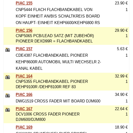
PIAC 155
23.90 €
CNP5444 FLACH FLACHBANDKABEL VON
1
KOPF EINHEIT AN/BIS SCHALTKREIS BOARD
ON HAUPT- EINHEIT KEHP6600/KEHP6800 RS
PIAC 156
29.90 €
CNP5065 PCB/LEAD SATZ (MIT ZUBEHÖR)
1
PIONEER DEXD99R = FLACHBANDKABEL
PIAC 157
5.63 €
CDE4387 FLACHBANDKABEL PIONEER
1
KEHP8600R AUTOMOBIL MULTI WECHSELR 2-
KANAL KABEL
PIAC 164
32.99 €
CNP5355 FLACHBANDKABEL PIONEER
1
DEHP9100R /DEHP8100R REF 83
PIAC 166
34.90 €
DWG1519 CROSS FADER MIT BOARD DJM600
1
PIAC 167
22.64 €
DCV1006 CROSS FADER PIONEER
1
DJM600/DJM800
PIAC 169
18.90 €