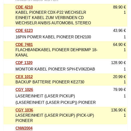
CDE 4210
89.90 €
KABEL PIONEER CDX-P22 WECHSELR
1
EINHEIT KABEL ZUM VERBINDEN CD
WECHSELR AN/BIS AUTOMOBIL STEREO
CDE 6123
43.96 €
16PIN POWER KABEL PIONEER DEH2100
1
CDE 7481
64.90 €
FLACHBANDKABEL PIONEER DEHP80MP 18-
1
KANAL
CDF 1320
128.90 €
MONITOR KABEL PIONEER SPH-EV062DAB
1
CEX 1012
20.99 €
BACKUP BATTERIE PIONEER KE2730
1
CGY 1026
79.99 €
LASEREINHEIT (LASER PICKUP)
1
(LASEREINHEIT (LASER PICKUP)) PIONEER
CGY 1036
136.90 €
LASEREINHEIT (LASER PICKUP) (PICK-UP)
1
PIONEER
CNW2004