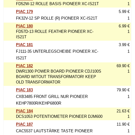
FD52W-12 ROLLE BASIS PIONEER XC-IS21T
1
PIAC 179
5.99 €
FK32V-12 SP ROLLE (R) PIONEER XC-IS21T
1
PIAC 180
6.99 €
FD57D-13 ROLLE FEATHER PIONEER XC-
1
IS21T
PIAC 181
3.99 €
FJ111-35 UNTERLEGSCHEIBE PIONEER XC-
1
IS21T
PIAC 182
69.90 €
DWR1300 POWER BOARD PIONEER CDJ100S
1
BOARD WITOUT TRANSFORMATOR! KEEP
OLD TRANSFORMATOR
PIAC 183
79.90 €
CXB3485 FRONT GRILL NUR PIONEER
1
KEHP7800R/KEHP6800R
PIAC 184
21.63 €
DCS1053 POTENTIOMETER PIONEER DJM600
1
PIAC 187
11.90 €
CAC5537 LAUTSTÄRKE TASTE PIONEER
1