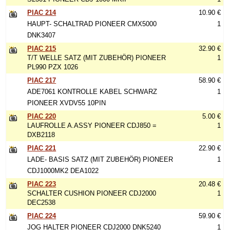
PIAC 214
10.90 €
HAUPT- SCHALTRAD PIONEER CMX5000
1
DNK3407
PIAC 215
32.90 €
T/T WELLE SATZ (MIT ZUBEHÖR) PIONEER
1
PL990 PZX 1026
PIAC 217
58.90 €
ADE7061 KONTROLLE KABEL SCHWARZ
1
PIONEER XVDV55 10PIN
PIAC 220
5.00 €
LAUFROLLE A.ASSY PIONEER CDJ850 =
1
DXB2118
PIAC 221
22.90 €
LADE- BASIS SATZ (MIT ZUBEHÖR) PIONEER
1
CDJ1000MK2 DEA1022
PIAC 223
20.48 €
SCHALTER CUSHION PIONEER CDJ2000
1
DEC2538
PIAC 224
59.90 €
JOG HALTER PIONEER CDJ2000 DNK5240
1