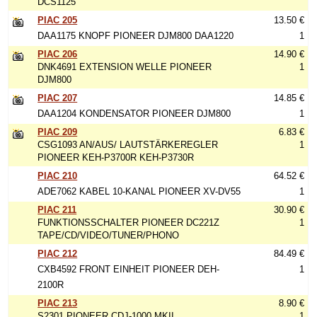
DCS1125
PIAC 205
13.50 €
DAA1175 KNOPF PIONEER DJM800 DAA1220
1
PIAC 206
14.90 €
DNK4691 EXTENSION WELLE PIONEER
1
DJM800
PIAC 207
14.85 €
DAA1204 KONDENSATOR PIONEER DJM800
1
PIAC 209
6.83 €
CSG1093 AN/AUS/ LAUTSTÄRKEREGLER
1
PIONEER KEH-P3700R KEH-P3730R
PIAC 210
64.52 €
ADE7062 KABEL 10-KANAL PIONEER XV-DV55
1
PIAC 211
30.90 €
FUNKTIONSSCHALTER PIONEER DC221Z
1
TAPE/CD/VIDEO/TUNER/PHONO
PIAC 212
84.49 €
CXB4592 FRONT EINHEIT PIONEER DEH-
1
2100R
PIAC 213
8.90 €
S2301 PIONEER CDJ-1000 MKII
1