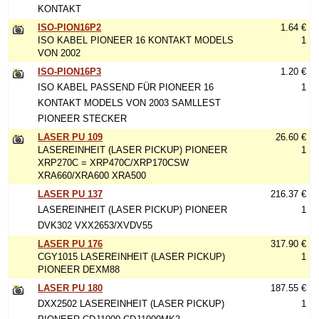
KONTAKT
ISO-PION16P2
1.64 €
ISO KABEL PIONEER 16 KONTAKT MODELS
1
VON 2002
ISO-PION16P3
1.20 €
ISO KABEL PASSEND FÜR PIONEER 16
1
KONTAKT MODELS VON 2003 SAMLLEST
PIONEER STECKER
LASER PU 109
26.60 €
LASEREINHEIT (LASER PICKUP) PIONEER
1
XRP270C = XRP470C/XRP170CSW
XRA660/XRA600 XRA500
LASER PU 137
216.37 €
LASEREINHEIT (LASER PICKUP) PIONEER
1
DVK302 VXX2653/XVDV55
LASER PU 176
317.90 €
CGY1015 LASEREINHEIT (LASER PICKUP)
1
PIONEER DEXM88
LASER PU 180
187.55 €
DXX2502 LASEREINHEIT (LASER PICKUP)
1