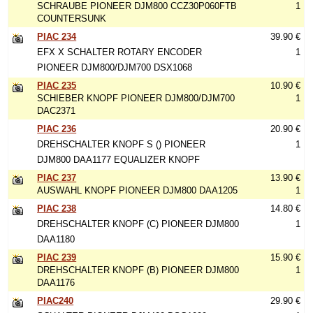
SCHRAUBE PIONEER DJM800 CCZ30P060FTB
1
COUNTERSUNK
PIAC 234
39.90 €
EFX X SCHALTER ROTARY ENCODER
1
PIONEER DJM800/DJM700 DSX1068
PIAC 235
10.90 €
SCHIEBER KNOPF PIONEER DJM800/DJM700
1
DAC2371
PIAC 236
20.90 €
DREHSCHALTER KNOPF S () PIONEER
1
DJM800 DAA1177 EQUALIZER KNOPF
PIAC 237
13.90 €
AUSWAHL KNOPF PIONEER DJM800 DAA1205
1
PIAC 238
14.80 €
DREHSCHALTER KNOPF (C) PIONEER DJM800
1
DAA1180
PIAC 239
15.90 €
DREHSCHALTER KNOPF (B) PIONEER DJM800
1
DAA1176
PIAC240
29.90 €