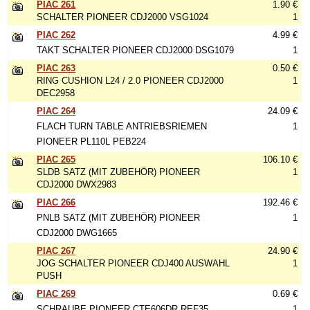
PIAC 261
1.90 €
SCHALTER PIONEER CDJ2000 VSG1024
1
PIAC 262
4.99 €
TAKT SCHALTER PIONEER CDJ2000 DSG1079
1
PIAC 263
0.50 €
RING CUSHION L24 / 2.0 PIONEER CDJ2000
1
DEC2958
PIAC 264
24.09 €
FLACH TURN TABLE ANTRIEBSRIEMEN
1
PIONEER PL110L PEB224
PIAC 265
106.10 €
SLDB SATZ (MIT ZUBEHÖR) PIONEER
1
CDJ2000 DWX2983
PIAC 266
192.46 €
PNLB SATZ (MIT ZUBEHÖR) PIONEER
1
CDJ2000 DWG1665
PIAC 267
24.90 €
JOG SCHALTER PIONEER CDJ400 AUSWAHL
1
PUSH
PIAC 269
0.69 €
SCHRAUBE PIONEER CTE606DR REF35
1