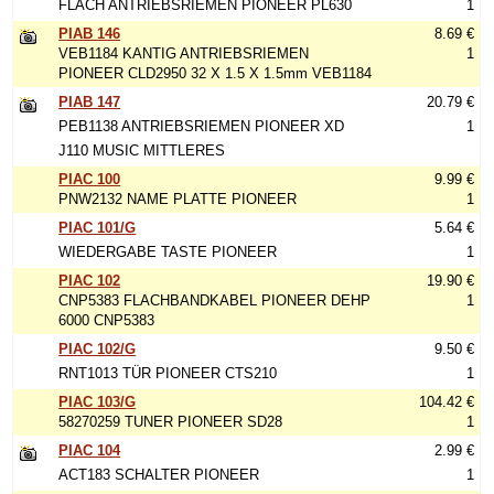
FLACH ANTRIEBSRIEMEN PIONEER PL630
1
PIAB 146
8.69 €
VEB1184 KANTIG ANTRIEBSRIEMEN
1
PIONEER CLD2950 32 X 1.5 X 1.5mm VEB1184
PIAB 147
20.79 €
PEB1138 ANTRIEBSRIEMEN PIONEER XD
1
J110 MUSIC MITTLERES
PIAC 100
9.99 €
PNW2132 NAME PLATTE PIONEER
1
PIAC 101/G
5.64 €
WIEDERGABE TASTE PIONEER
1
PIAC 102
19.90 €
CNP5383 FLACHBANDKABEL PIONEER DEHP
1
6000 CNP5383
PIAC 102/G
9.50 €
RNT1013 TÜR PIONEER CTS210
1
PIAC 103/G
104.42 €
58270259 TUNER PIONEER SD28
1
PIAC 104
2.99 €
ACT183 SCHALTER PIONEER
1