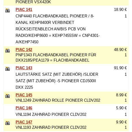
PIONEER VSX420K
PIAC 141
18.90 €
CNP4440 FLACHBANDKABEL PIONEER / 8-
1
KANAL KEHP8400R VERBINDET
RÜCKSEITENBLECH AN/BIS PCB VON
RADIO/KEHP8600 = KEHP7455SW = CNP4301-
A/KEHP7450
PIAC 142
48.90 €
PNP1343 FLACHBANDKABEL PIONEER FÜR
1
DXX2185/PEA1179 = FLACHBANDKABEL
PIAC 143
91.90 €
LAUTSTÄRKE SATZ (MIT ZUBEHÖR) /SLIDER
1
SATZ (MIT ZUBEHÖR) -S PIONEER CDJ500II
DXX 2225
PIAC 145
8.99 €
VNL1249 ZAHNRAD ROLLE PIONEER CLDV202
1
PIAC 146
5.90 €
VNL1194 ZAHNRAD PIONEER CLDV202
1
PIAC 147
9.90 €
VNL1193 ZAHNRAD PIONEER CLDV202
1