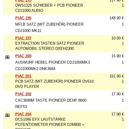
PIAC 195
117.90 €
DWS1325 SCHIEBER + PCB PIONEER
1
CDJ1000 AUDIO
PIAC 196
148.90 €
MFLB SATZ (MIT ZUBEHÖR) PIONEER
1
CDJ1000 MK11
PIAC 197
10.00 €
EXTRACTION TASTEN SATZ PIONEER
1
AUTOMOBIL STEREO DXEH2300
PIAC 200
15.90 €
AUSWURF HEBEL PIONEER CDJ1000MK3
1
CDJ1000MK2 DNK3684
PIAC 201
151.90 €
PCB SATZ (MIT ZUBEHÖR) PIONEER DV610
1
DVD PLAYER
PIAC 202
17.90 €
CXC3699M TASTE PIONEER DEHP 8600
1
REF53
PIAC 204
17.90 €
DCS1086 EFX LAUTSTÄRKE
1
POTENTIOMETER PIONEER DJM800 =