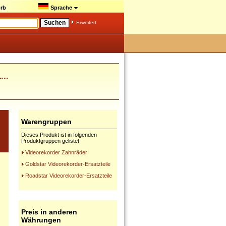
rb
Sprache
Erweitert
..
Warengruppen
Dieses Produkt ist in folgenden
Produktgruppen gelistet:
Videorekorder Zahnräder
Goldstar Videorekorder-Ersatzteile
Roadstar Videorekorder-Ersatzteile
Preis in anderen
Währungen