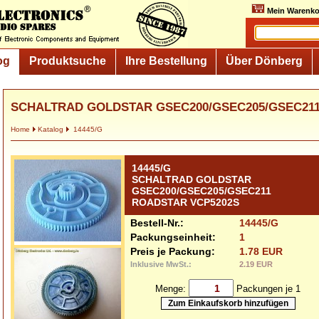
Mein Warenko
og
Produktsuche
Ihre Bestellung
Über Dönberg
SCHALTRAD GOLDSTAR GSEC200/GSEC205/GSEC211.
Home
Katalog
14445/G
14445/G
SCHALTRAD GOLDSTAR
GSEC200/GSEC205/GSEC211
ROADSTAR VCP5202S
Bestell-Nr.:
14445/G
Packungseinheit:
1
Preis je Packung:
1.78 EUR
Inklusive MwSt.:
2.19 EUR
Menge:
Packungen je 1