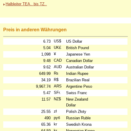
Halbleiter TEA.. bis TZ..
Preis in anderen Währungen
US$
6.73
US Dollar
UK£
5.04
British Pound
¥
1,098
Japanese Yen
CAD
9.48
Canadian Dollar
AUD
9.62
Australian Dollar
₨
649.99
Indian Rupee
R$
34.19
Brazilian Real
ARS
9,967.74
Argentine Peso
SFr.
5.47
Swiss Franc
NZ$
11.57
New Zealand
Dollar
zł
25.55
Polish Złoty
руб
490
Russian Ruble
kr
65.36
Swedish Krona
kr
64.59
Norwegian Krone