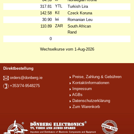
YTL
317.81
Turkish Lira
Kč
142.58
Czeck Koruna
lei
30.90
Romanian Leu
ZAR
110.89
South African
Rand
0
Wechselkurse vom 1-Aug-2026
Direktbestellung
Preise, Zahlung & Gebühren
orders@donberg.ie
Kontaktinformationen
+353/74-9548275
Impressum
AGBs
Datenschutzerklärung
Zum Warenkorb