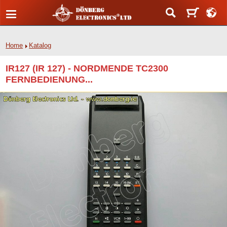
Home
Katalog
IR127 (IR 127) - NORDMENDE TC2300
FERNBEDIENUNG...