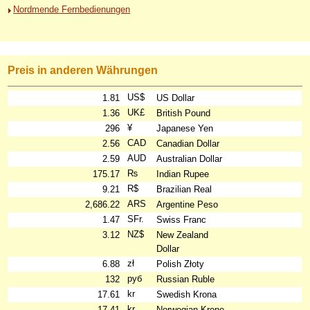
Nordmende Fernbedienungen
Preis in anderen Währungen
US$
1.81
US Dollar
UK£
1.36
British Pound
¥
296
Japanese Yen
CAD
2.56
Canadian Dollar
AUD
2.59
Australian Dollar
₨
175.17
Indian Rupee
R$
9.21
Brazilian Real
ARS
2,686.22
Argentine Peso
SFr.
1.47
Swiss Franc
NZ$
3.12
New Zealand
Dollar
zł
6.88
Polish Złoty
руб
132
Russian Ruble
kr
17.61
Swedish Krona
kr
17.41
Norwegian Krone