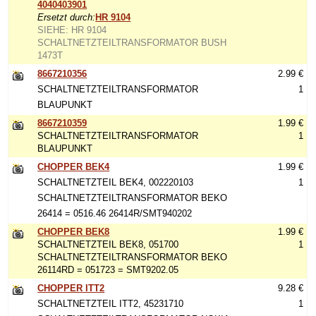
4040403901
Ersetzt durch:
HR 9104
SIEHE: HR 9104
SCHALTNETZTEILTRANSFORMATOR BUSH
1473T
8667210356
2.99 €
SCHALTNETZTEILTRANSFORMATOR
1
BLAUPUNKT
8667210359
1.99 €
SCHALTNETZTEILTRANSFORMATOR
1
BLAUPUNKT
CHOPPER BEK4
1.99 €
SCHALTNETZTEIL BEK4, 002220103
1
SCHALTNETZTEILTRANSFORMATOR BEKO
26414 = 0516.46 26414R/SMT940202
CHOPPER BEK8
1.99 €
SCHALTNETZTEIL BEK8, 051700
1
SCHALTNETZTEILTRANSFORMATOR BEKO
26114RD = 051723 = SMT9202.05
CHOPPER ITT2
9.28 €
SCHALTNETZTEIL ITT2, 45231710
1