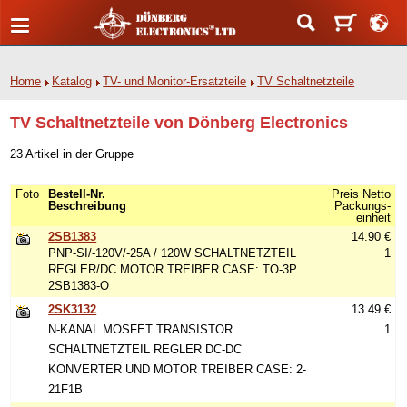
Home
Katalog
TV- und Monitor-Ersatzteile
TV Schaltnetzteile
TV Schaltnetzteile von Dönberg Electronics
23 Artikel in der Gruppe
Foto
Bestell-Nr.
Preis Netto
Beschreibung
Packungs-
einheit
2SB1383
14.90 €
PNP-SI/-120V/-25A / 120W SCHALTNETZTEIL
1
REGLER/DC MOTOR TREIBER CASE: TO-3P
2SB1383-O
2SK3132
13.49 €
N-KANAL MOSFET TRANSISTOR
1
SCHALTNETZTEIL REGLER DC-DC
KONVERTER UND MOTOR TREIBER CASE: 2-
21F1B