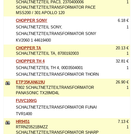
SCHALTNETZTEIL PAC3, 2370400006
1
SCHALTNETZTEILTRANSFORMATOR PACE
MSS200 / 301 APOLLO 120
CHOPPER SONY
6.18 €
SCHALTNETZTEIL SONY,
1
SCHALTNETZTEILTRANSFORMATOR SONY
KV2060 1 44619400
CHOPPER TA
20.13 €
SCHALTNETZTEIL TA, 8700192003
1
CHOPPER TH 4
32.81 €
SCHALTNETZTEIL TH 4, 00D3504001
1
SCHALTNETZTEILTRANSFORMATOR THORN
ETP35KAN619U
26.90 €
T802 SCHALTNETZTEILTRANSFORMATOR
1
PANASONIC TX28MD4L
FUVC100/G
SCHALTNETZTEILTRANSFORMATOR FUNAI
TVR1400
HR9451
7.13 €
RTRNZ0521BMZZ
1
SCHALTNETZTEILTRANSFORMATOR SHARP