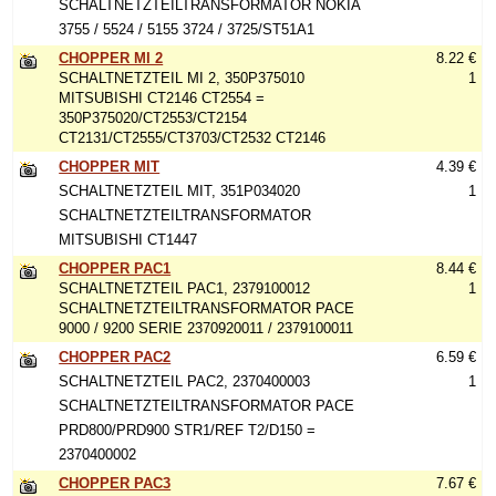
SCHALTNETZTEILTRANSFORMATOR NOKIA
3755 / 5524 / 5155 3724 / 3725/ST51A1
CHOPPER MI 2
8.22 €
SCHALTNETZTEIL MI 2, 350P375010
1
MITSUBISHI CT2146 CT2554 =
350P375020/CT2553/CT2154
CT2131/CT2555/CT3703/CT2532 CT2146
CHOPPER MIT
4.39 €
SCHALTNETZTEIL MIT, 351P034020
1
SCHALTNETZTEILTRANSFORMATOR
MITSUBISHI CT1447
CHOPPER PAC1
8.44 €
SCHALTNETZTEIL PAC1, 2379100012
1
SCHALTNETZTEILTRANSFORMATOR PACE
9000 / 9200 SERIE 2370920011 / 2379100011
CHOPPER PAC2
6.59 €
SCHALTNETZTEIL PAC2, 2370400003
1
SCHALTNETZTEILTRANSFORMATOR PACE
PRD800/PRD900 STR1/REF T2/D150 =
2370400002
CHOPPER PAC3
7.67 €