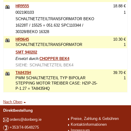
HR9555
18.88 €
002190103
1
SCHALTNETZTEILTRANSFORMATOR BEKO
16228T / 15525 = 051.632 SPC110344 /
30328/BEKO 16328
HR9645
10.30 €
SCHALTNETZTEILTRANSFORMATOR
1
SMT 940202
Ersetzt durch:
CHOPPER BEK4
SIEHE: SCHALTNETZTEIL BEK4
TA8435H
39.70 €
PWM SCHALTNETZTEIL TYP BIPOLAR
1
STEPPING MOTOR TREIBER CASE: HZIP-25-
P-1.27 = TA8435HQ
Nach Oben
Direktbestellung
Preise, Zahlung & Gebühren
orders@donberg.ie
Kontaktinformationen
+353/74-9548275
Impressum