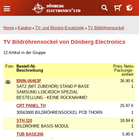
Home
Katalog
TV- und Monitor-Ersatzteile
TV Bildröhrensockel
TV Bildröhrensockel von Dönberg Electronics
12 Artikel in der Gruppe
Foto
Bestell-Nr.
Preis Netto
Beschreibung
Packungs-
einheit
BN96-06463P
36.90 €
SATZ (MIT ZUBEHÖR) STAND P-BASE
1
SAMSUNG L19C453CH SPEZIAL
BESTELLUNG - KEINE RÜCKNAHME!
CRT PANEL TH
26.97 €
30563800 BILDRÖHRENSOCKEL PCB THORN
1
STH 110
18.84 €
BILDRÖHRE BASIS MODUL
1
TUB BASE206
5.90 €