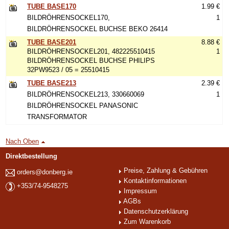
TUBE BASE170
1.99 €
BILDRÖHRENSOCKEL170,
1
BILDRÖHRENSOCKEL BUCHSE BEKO 26414
TUBE BASE201
8.88 €
BILDRÖHRENSOCKEL201, 482225510415
1
BILDRÖHRENSOCKEL BUCHSE PHILIPS
32PW9523 / 05 = 25510415
TUBE BASE213
2.39 €
BILDRÖHRENSOCKEL213, 330660069
1
BILDRÖHRENSOCKEL PANASONIC
TRANSFORMATOR
Nach Oben
Direktbestellung
Preise, Zahlung & Gebühren
orders@donberg.ie
Kontaktinformationen
+353/74-9548275
Impressum
AGBs
Datenschutzerklärung
Zum Warenkorb