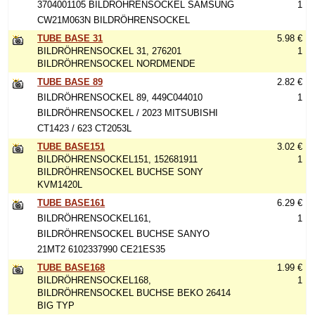
3704001105 BILDRÖHRENSOCKEL SAMSUNG
1
CW21M063N BILDRÖHRENSOCKEL
TUBE BASE 31
5.98 €
BILDRÖHRENSOCKEL 31, 276201
1
BILDRÖHRENSOCKEL NORDMENDE
TUBE BASE 89
2.82 €
BILDRÖHRENSOCKEL 89, 449C044010
1
BILDRÖHRENSOCKEL / 2023 MITSUBISHI
CT1423 / 623 CT2053L
TUBE BASE151
3.02 €
BILDRÖHRENSOCKEL151, 152681911
1
BILDRÖHRENSOCKEL BUCHSE SONY
KVM1420L
TUBE BASE161
6.29 €
BILDRÖHRENSOCKEL161,
1
BILDRÖHRENSOCKEL BUCHSE SANYO
21MT2 6102337990 CE21ES35
TUBE BASE168
1.99 €
BILDRÖHRENSOCKEL168,
1
BILDRÖHRENSOCKEL BUCHSE BEKO 26414
BIG TYP