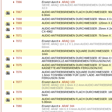
7066
Ersetzt durch:
ARAQ 109
SIEHE: ARAQ 109 AUDIO ANTRIEBSRIEMEN DURCHME
X2.0
7067
AUDIO ANTRIEBSRIEMEN FLACH DURCHMESSER: 90m
6.0mm
7068
AUDIO ANTRIEBSRIEMEN DURCHMESSER: 99mm X 0
7069
AUDIO ANTRIEBSRIEMEN DURCHMESSER: 120mm X 2
7070
AUDIO ANTRIEBSRIEMEN DURCHMESSER: 25mm X 2
CX-4962
7071
AUDIO ANTRIEBSRIEMEN DURCHMESSER: 79.5mm X 
7072
Ersetzt durch:
ARAQ 114
SIEHE: ARAQ 114 1.2 X 1.2mm AUDIO ANTRIEBSRIE
60mm
7073
AUDIO ANTRIEBSRIEMEN SQUARE DURCHMESSER: 7
1mm
7074
AUDIO ANTRIEBSRIEMEN DURCHMESSER: 87.0mm X 
ANTRIEBSROLLE ANTRIEBSRIEMEN FERGUSON/JVC
7075
AUDIO ANTRIEBSRIEMEN DURCHMESSER: 37.5mm X 
KASSETTE ANTRIEBSRIEMEN FERGUSON/JVC
7076
AUDIO ANTRIEBSRIEMEN SQUARE DURCHMESSER: 3
1.6mm TOSHIBA V309B/ FÜR 11057 LADE- ANTRIEBS
FERGUSON 3V44
7077
Ersetzt durch:
ARAQ 133
SIEHE: ARAQ 133 2.4mm X 2.4mm AUDIO ANTRIEBSR
DURCHMESSER: 150mm
7078
AUDIO ANTRIEBSRIEMEN FLACH DURCHMESSER: 169
5mm
7079
AUDIO ANTRIEBSRIEMEN FLACH DURCHMESSER: 108
5.00mm
7080
Ersetzt durch:
ARAF 344
SIEHE: ARAF 344 6 X 0.6mm AUDIO ANTRIEBSRIEME