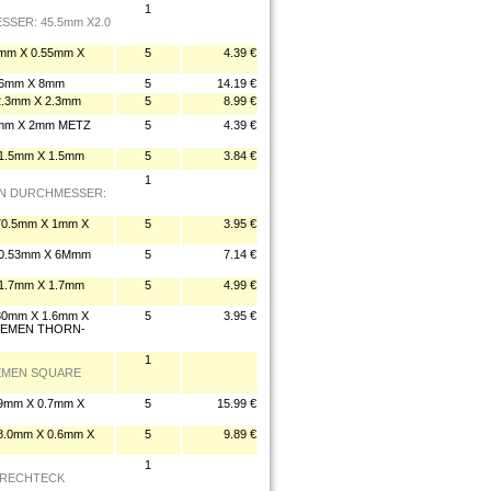
1
SSER: 45.5mm X2.0
m X 0.55mm X
5
4.39 €
.6mm X 8mm
5
14.19 €
.3mm X 2.3mm
5
8.99 €
mm X 2mm METZ
5
4.39 €
1.5mm X 1.5mm
5
3.84 €
1
MEN DURCHMESSER:
0.5mm X 1mm X
5
3.95 €
0.53mm X 6Mmm
5
7.14 €
1.7mm X 1.7mm
5
4.99 €
0mm X 1.6mm X
5
3.95 €
RIEMEN THORN-
1
IEMEN SQUARE
mm X 0.7mm X
5
15.99 €
.0mm X 0.6mm X
5
9.89 €
1
N RECHTECK