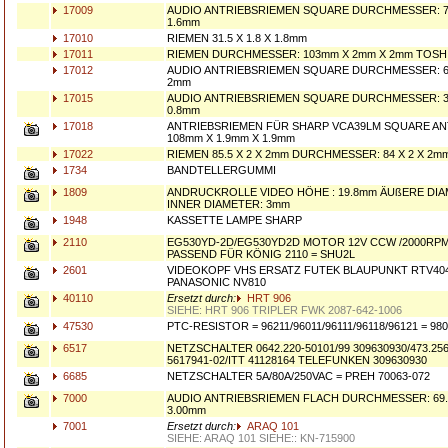
17009
AUDIO ANTRIEBSRIEMEN SQUARE DURCHMESSER: 7
1.6mm
17010
RIEMEN 31.5 X 1.8 X 1.8mm
17011
RIEMEN DURCHMESSER: 103mm X 2mm X 2mm TOSHI
17012
AUDIO ANTRIEBSRIEMEN SQUARE DURCHMESSER: 6
2mm
17015
AUDIO ANTRIEBSRIEMEN SQUARE DURCHMESSER: 3
0.8mm
17018
ANTRIEBSRIEMEN FÜR SHARP VCA39LM SQUARE AN
108mm X 1.9mm X 1.9mm
17022
RIEMEN 85.5 X 2 X 2mm DURCHMESSER: 84 X 2 X 2m
1734
BANDTELLERGUMMI
1809
ANDRUCKROLLE VIDEO HÖHE : 19.8mm ÄUßERE DIA
INNER DIAMETER: 3mm
1948
KASSETTE LAMPE SHARP
2110
EG530YD-2D/EG530YD2D MOTOR 12V CCW /2000RP
PASSEND FÜR KÖNIG 2110 = SHU2L
2601
VIDEOKOPF VHS ERSATZ FUTEK BLAUPUNKT RTV404
PANASONIC NV810
40110
Ersetzt durch:
HRT 906
SIEHE: HRT 906 TRIPLER FWK 2087-642-1006
47530
PTC-RESISTOR = 96211/96011/96111/96118/96121 = 98
6517
NETZSCHALTER 0642.220-50101/99 309630930/473.256
5617941-02/ITT 41128164 TELEFUNKEN 309630930
6685
NETZSCHALTER 5A/80A/250VAC = PREH 70063-072
7000
AUDIO ANTRIEBSRIEMEN FLACH DURCHMESSER: 69.
3.00mm
7001
Ersetzt durch:
ARAQ 101
SIEHE: ARAQ 101 SIEHE:: KN-715900