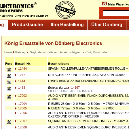
Mein Warenko
og
Produktsuche
Ihre Bestellung
Über Dönberg
König Ersatzteile von Dönberg Electronics
Home
Katalog
Originalersatzteile und Austauschtypen
König Ersatzteile
Foto
Bestell-Nr.
Beschreibung
11484
SPANN- ROLLER/PULLEY ANTRIEBSRIEMEN ROLLE = 
1247
RUTSCHKUPPLUNG EINHEIT AKAI VSA77 ML373043
1414
LBNDK1001GEZZ BREMS-SPANNBAND SHARP VCA10
1483
Ersetzt durch:
14167
SIEHE: 14167 LADEZAHNRAD
17003
AUDIO ANTRIEBSRIEMEN FLACH DURCHMESSER: 62.
4.5mm
17004
RIEMEN 28.0mm X 0.80mm X 5.00mm = 27004 MINIMUM
17005
RIEMEN 77.5mm X 0.70mm X 6.00mm = 27005
17006
AUDIO ANTRIEBSRIEMEN SQUARE DURCHMESSER: 3
CXZ720 UND OTHERS = VID17006
17007
SQUARE ANTRIEBSRIEMEN DURCHMESSER: 26mm X 
17008
AUDIO ANTRIEBSRIEMEN SQUARE DURCHMESSER: 18 