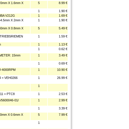
0mm X 1.6mm X
5
8.99 €
1
1.90 €
BA V212G
1
1.69 €
4.5mm X 2mm X
1
1.90 €
0mm X 0.8mm X
5
5.49 €
TRIEBSRIEMEN
1
1.59 €
m
1
1.13 €
1
0.62 €
METER: 15mm
1
3.49 €
1
0.69 €
M-4000RPM
1
10.90 €
 = VEH0266
1
26.99 €
1
011 = PTC8
1
2.53 €
/5600046-01/
1
2.99 €
1
3.39 €
0mm X 0.6mm X
5
7.99 €
1