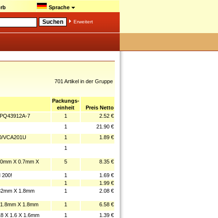
rb
Sprache
Erweitert
701 Artikel in der Gruppe
Packungs-
einheit
Preis Netto
PQ43912A-7
1
2.52 €
1
21.90 €
0/VCA201U
1
1.89 €
1
0mm X 0.7mm X
5
8.35 €
 200!
1
1.69 €
1
1.99 €
2mm X 1.8mm
1
2.08 €
1.8mm X 1.8mm
1
6.58 €
X 1.6 X 1.6mm
1
1.39 €