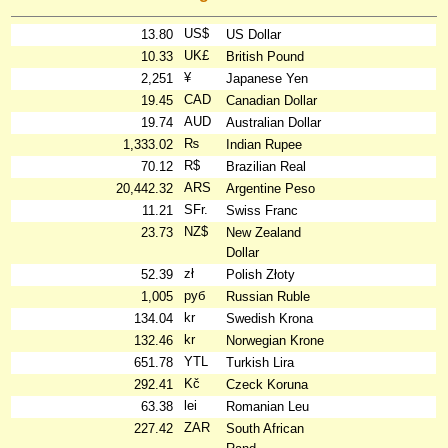
US$
13.80
US Dollar
UK£
10.33
British Pound
¥
2,251
Japanese Yen
CAD
19.45
Canadian Dollar
AUD
19.74
Australian Dollar
₨
1,333.02
Indian Rupee
R$
70.12
Brazilian Real
ARS
20,442.32
Argentine Peso
SFr.
11.21
Swiss Franc
NZ$
23.73
New Zealand
Dollar
zł
52.39
Polish Złoty
руб
1,005
Russian Ruble
kr
134.04
Swedish Krona
kr
132.46
Norwegian Krone
YTL
651.78
Turkish Lira
Kč
292.41
Czeck Koruna
lei
63.38
Romanian Leu
ZAR
227.42
South African