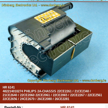
HR 6141
482214010274 PHILIPS 2A-CHASSIS 22CE2261 / 21CE2340 /
21CE2640 / 22CE2060 22CE2061 / 22CE2065 / 22CE2267 / 22CE2561
22CE2656 / 24CE2670 / 26CE2080 / 26CE2281
Bestell-Nr.:
HR 6141