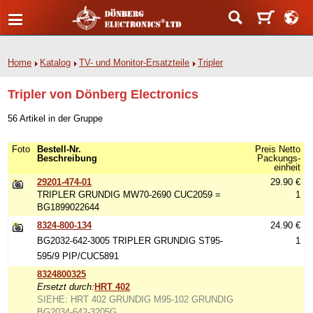
Home
Katalog
TV- und Monitor-Ersatzteile
Tripler
Tripler von Dönberg Electronics
56 Artikel in der Gruppe
Foto
Bestell-Nr.
Preis Netto
Beschreibung
Packungs-
einheit
29201-474-01
29.90 €
TRIPLER GRUNDIG MW70-2690 CUC2059 =
1
BG1899022644
8324-800-134
24.90 €
BG2032-642-3005 TRIPLER GRUNDIG ST95-
1
595/9 PIP/CUC5891
8324800325
Ersetzt durch:
HRT 402
SIEHE: HRT 402 GRUNDIG M95-102 GRUNDIG
BG2034-642-3205G