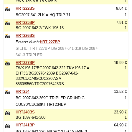
FWK 186-5 = TVK186-5
1
HRT222BS
9.84 €
BG2097-641-2LK = HQ-TRIP-71
1
HRT225BP
7.91 €
BG 2097-642-2/FWK 196-15
1
HRT226BS
Ersetzt durch:
HRT 227BP
SIEHE: HRT 227BP BG 2097-641-319 BG 2097-
641-3 TRIPLER
HRT227BP
19.99 €
FWK196-17/BG2097-642-322 TKV196-17 =
1
EHT33/BG2097642339 BG2097-642-
332/CUC740/CUC220 ASA
8560/9560/TRC20976423RS
HRT234
13.52 €
BG 2097-642-369G TRIPLER GRUNDIG
1
CUC70/CUC60KT HRT234BP
HRT240BS
23.90 €
BG 1897-641-300
1
HRT241BP
64.90 €
BG 1897-642-320 MICROVITEC SERIE 3
1