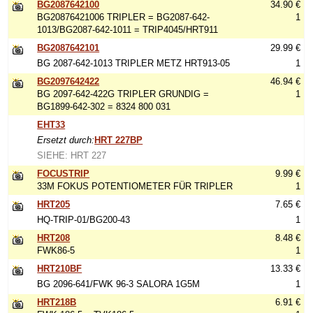
BG2087642100
34.90 €
BG20876421006 TRIPLER = BG2087-642-
1
1013/BG2087-642-1011 = TRIP4045/HRT911
BG2087642101
29.99 €
BG 2087-642-1013 TRIPLER METZ HRT913-05
1
BG2097642422
46.94 €
BG 2097-642-422G TRIPLER GRUNDIG =
1
BG1899-642-302 = 8324 800 031
EHT33
Ersetzt durch:
HRT 227BP
SIEHE: HRT 227
FOCUSTRIP
9.99 €
33M FOKUS POTENTIOMETER FÜR TRIPLER
1
HRT205
7.65 €
HQ-TRIP-01/BG200-43
1
HRT208
8.48 €
FWK86-5
1
HRT210BF
13.33 €
BG 2096-641/FWK 96-3 SALORA 1G5M
1
HRT218B
6.91 €