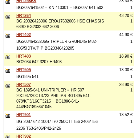
HRT258BS
23.33 €
BG2097641502 = KN-410301 = BG2097-641-502
1
HRT264
43.20 €
BG 20326423006 ERO/17632006 HSE CHASSIS
1
689D BG2032-642-3006
HRT402
44.90 €
BG20346423206G TRIPLER GRUNDIG M82-
1
105/5IDTV/PIP BG20346423205
HRT403
18.90 €
BG2034-642-3207 HR403
1
HRT505
13.00 €
BG1895-541
1
HRT507
28.90 €
BG 1895-641 UNI-TRIPLER = HR 507
1
20C937/20CT3723 PHILIPS BG1895-641-
078/KT3/16CT3215 = BG1896-641-
444/BG1895641045
HRT901
13.52 €
BG 2087-642-1001/T70-250CTI T56-2406/T56-
1
2206 T63-2406/P42-2426
HRT902