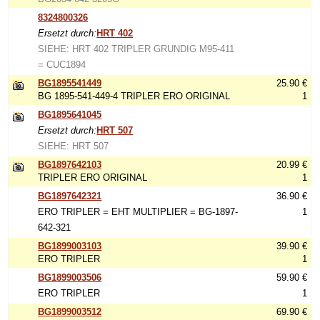
8324800326
Ersetzt durch:
HRT 402
SIEHE: HRT 402 TRIPLER GRUNDIG M95-411
= CUC1894
BG1895541449
25.90 €
BG 1895-541-449-4 TRIPLER ERO ORIGINAL
1
BG1895641045
Ersetzt durch:
HRT 507
SIEHE: HRT 507
BG1897642103
20.99 €
TRIPLER ERO ORIGINAL
1
BG1897642321
36.90 €
ERO TRIPLER = EHT MULTIPLIER = BG-1897-
1
642-321
BG1899003103
39.90 €
ERO TRIPLER
1
BG1899003506
59.90 €
ERO TRIPLER
1
BG1899003512
69.90 €