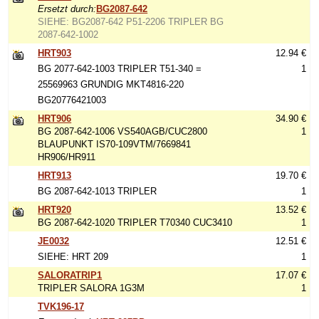
Ersetzt durch:
BG2087-642
SIEHE: BG2087-642 P51-2206 TRIPLER BG
2087-642-1002
HRT903
12.94 €
BG 2077-642-1003 TRIPLER T51-340 =
1
25569963 GRUNDIG MKT4816-220
BG20776421003
HRT906
34.90 €
BG 2087-642-1006 VS540AGB/CUC2800
1
BLAUPUNKT IS70-109VTM/7669841
HR906/HR911
HRT913
19.70 €
BG 2087-642-1013 TRIPLER
1
HRT920
13.52 €
BG 2087-642-1020 TRIPLER T70340 CUC3410
1
JE0032
12.51 €
SIEHE: HRT 209
1
SALORATRIP1
17.07 €
TRIPLER SALORA 1G3M
1
TVK196-17